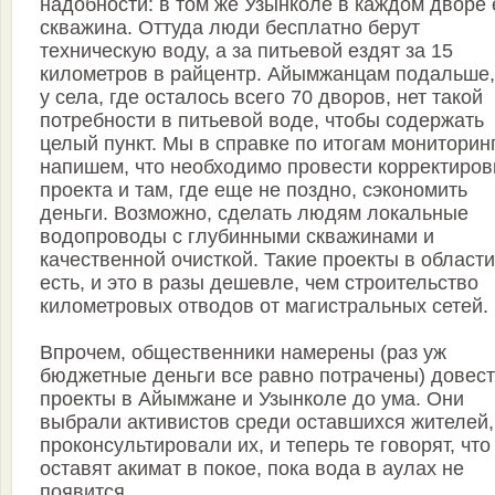
надобности: в том же Узынколе в каждом дворе 
скважина. Оттуда люди бесплатно берут
техническую воду, а за питьевой ездят за 15
километров в райцентр. Айымжанцам подальше,
у села, где осталось всего 70 дворов, нет такой
потребности в питьевой воде, чтобы содержать
целый пункт. Мы в справке по итогам мониторин
напишем, что необходимо провести корректиров
проекта и там, где еще не поздно, сэкономить
деньги. Возможно, сделать людям локальные
водопроводы с глубинными скважинами и
качественной очисткой. Такие проекты в области
есть, и это в разы дешевле, чем строительство
километровых отводов от магистральных сетей.
Впрочем, общественники намерены (раз уж
бюджетные деньги все равно потрачены) довес
проекты в Айымжане и Узынколе до ума. Они
выбрали активистов среди оставшихся жителей,
проконсультировали их, и теперь те говорят, что
оставят акимат в покое, пока вода в аулах не
появится.