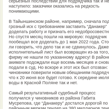
серьезных последствий для подрядчика так и н
наступило: заказчики оказались на редкость
понимающими.
В Тайыншинском районе, например, сначала по
грозный иск с требованием заставить “Данакер”
доделать работу и признать его недобросовест
Но спус­тя месяц пошли на мировую: подрядчик
пообещал все доделать до 1 мая 2022 года. Сто
ли говорить, что дело так и не сдвинулось. Даже
исполнительный лист был возвращен из-за того,
фирму не нашли по указанному адресу! В район
акимате подождали еще восемь месяцев и снов
подали в суд. Но вскоре и этот иск был отозван:
чиновники поверили новым обещаниям подрядч
что к 20 июня все будет готово. К середине июл
воды в Красной Поляне так и нет.
Самый результативный судебный процесс
получился у чиновников из района Габита
Мусрепова, где “Данакеру” достался дорогой по
районным меркам тендер на 380 миллионов тенг