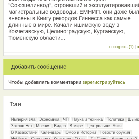
"Союзцелинвод", строивший и эксплуатировавши
магистральные водоводы. ЕМНИП, они даже бы
внесены в Книгу рекордов Гиннесса как самые
длинные в мире. Качали ишимскую воду в
Кокчетавскую, Целиноградскую, Курганскую,
Тюменскую области...
поощрить (1)
|
п
Добавить сообщение
Чтобы добавлять комментарии
зарeгиcтрирyйтeсь
Тэги
Империя зла
Экономика
ЧП
Наука и техника
Политика
Шымк
Закона.Нет
Мнения
Видео
В мире
Центральная Азия
В Казахстане
Календарь
Юмор и Истории
Новости оружия
HotNews
Скандалы
Культура
О нас
IT
Спорт
Архив статей