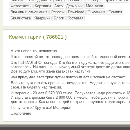
Фотоотчёты
Картинки
Авто
Девчонки
Мальчики
Любовь и отношения
Опросы
Download
Обменник
Ссылки
Библиотека
Ядерщик
Блоги
Гостевая
Комментарии ( 786821 )
А кто напал то, непонятно
Что с планетой не так последнее время, какой-то массовый свист
Это ГЕНИАЛЬНО господа. Кто бы мог подумать, что ради этого вс
затевалось. Ни один наш шибко умный эксперт даже не догадывал
Все то думали, что жана казахстан наступит
нан придумал этот трюк путин повторил вот и токаев не отстает
Всё что нужно знать про наше государство. Надеяться нужно толь
себя. Не будет у нас пенсии.
Интересно - 20 лет 6 670 000 тенге. Получается надо работать с 18
И зарплата должна быть 2 800 000 в месяц, чтобы достичь порога
достаточности. Как много людей в стране получают такую зарплат
Не ну, а что? Круто же! Молодцы!
Экологично