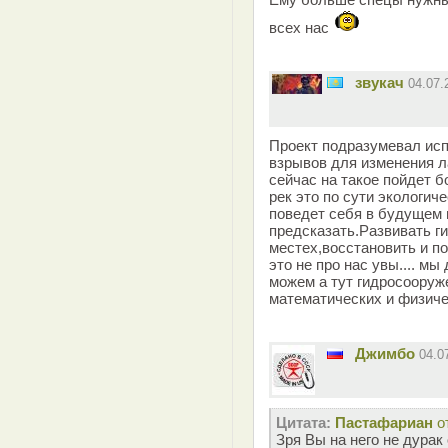
всех нас
звукач
04.07
Проект подразумевал ис
взрывов для изменения 
сейчас на такое пойдет 
рек это по сути экологич
поведет себя в будущем 
предсказать.Развивать г
местех,восстановить и п
это не про нас увы.... мы
можем а тут гидросооруж
математических и физиче
Джимбо
04.0
Цитата:
Пастафариан
о
Зря Вы на него не дурак 