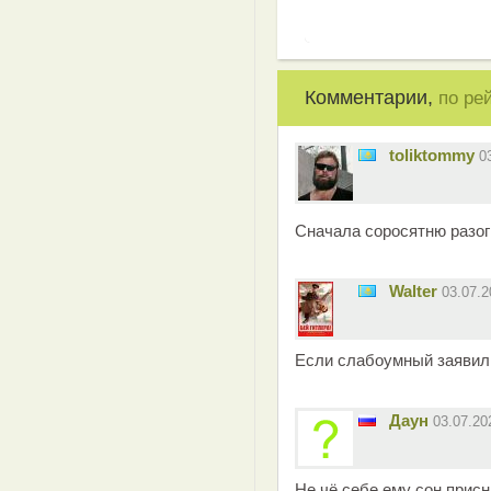
Комментарии,
по ре
toliktommy
0
Сначала соросятню разо
Walter
03.07.
Если слабоумный заявил 
Даун
03.07.2
Не чё себе ему сон присн