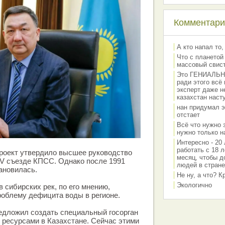
Комментарии
А кто напал то,
Что с планетой
массовый свис
Это ГЕНИАЛЬНО 
ради этого всё
эксперт даже н
казахстан наст
нан придумал э
отстает
Всё что нужно 
нужно только на
Интересно - 20 
работать с 18 л
проект утвердило высшее руководство
месяц, чтобы д
XV съезде КПСС. Однако после 1991
людей в стране
тановилась.
Не ну, а что? 
Экологично
 сибирских рек, по его мнению,
облему дефицита воды в регионе.
редложил создать специальный госорган
ресурсами в Казахстане. Сейчас этими