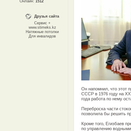
Онлайн:
1512
Друзья сайта
Сервис +
www.stimeks.kz
Натяжные потолки
Для инвалидов
Он напомнил, что этот 
СССР в 1976 году на X
года работа по нему ос
Переброска части стоков
позволила бы решить пр
Кроме того, Егизбаев п
по управлению водными 