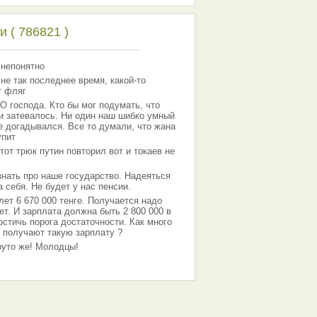
 ( 786821 )
 непонятно
 не так последнее время, какой-то
т фляг
господа. Кто бы мог подумать, что
 и затевалось. Ни один наш шибко умный
е догадывался. Все то думали, что жана
упит
тот трюк путин повторил вот и токаев не
знать про наше государство. Надеяться
 себя. Не будет у нас пенсии.
лет 6 670 000 тенге. Получается надо
ет. И зарплата должна быть 2 800 000 в
остичь порога достаточности. Как много
 получают такую зарплату ?
Круто же! Молодцы!