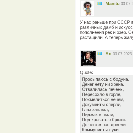
Manitu
03.07.
У нас раньше при СССР 
различных дамб и искусс
пополнения рек и озер. С
растащили. А теперь жалу
Ал
03.07.2023
Quote:
Просыпаюсь с бодуна,
Денег нету ни хрена.
Отвалилась печень,
Пересохло в горле,
Похмелиться нечем,
Документы сперли,
Глаз заплыл,
Пиджак в пыли,
Под кроватью брюки.
До чего ж нас довели
Коммунисты-суки!