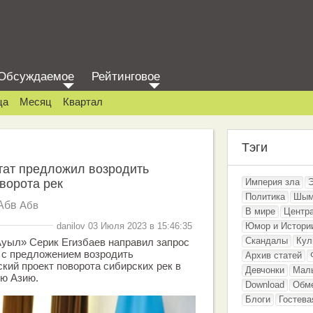
Обсуждаемое
Рейтинговое
ца
Месяц
Квартал
Тэги
тат предложил возродить
оворота рек
Империя зла
Политика
Шым
Абв
Абв
В мире
Центр
danilov 03 Июля 2023 в 15:46:35
Юмор и Истори
Скандалы
Кул
Ауыл» Серик Егизбаев направил запрос
 с предложением возродить
Архив статей
кий проект поворота сибирских рек в
Девчонки
Мал
ую Азию.
Download
Обм
Блоги
Гостева