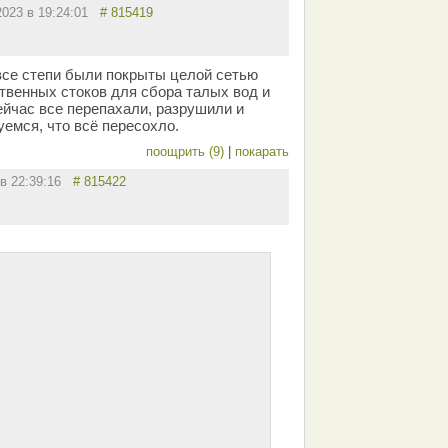
2023 в 19:24:01
# 815419
все степи были покрыты целой сетью
твенных стоков для сбора талых вод и
ейчас все перепахали, разрушили и
емся, что всё пересохло.
поощрить (9)
|
покарать
 в 22:39:16
# 815422