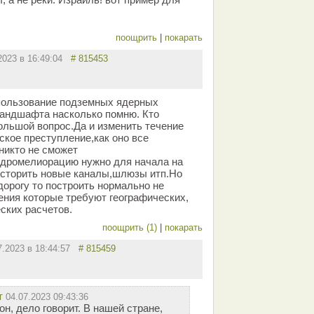
поощрить
|
покарать
.2023 в 16:49:04
# 815453
пользование подземных ядерных
ландшафта насколько помню. Кто
большой вопрос.Да и изменить течение
еское преступление,как оно все
никто не сможет
идромелиорацию нужно для начала на
осторить новые каналы,шлюзы итп.Но
 дорогу то построить нормально не
ения которые требуют географических,
ских расчетов.
поощрить (1)
|
покарать
7.2023 в 18:44:57
# 815459
т
04.07.2023 09:43:36
он, дело говорит. В нашей стране,