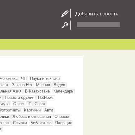
Добавить новость
Экономика
ЧП
Наука и техника
кент
Закона.Нет
Мнения
Видео
альная Азия
В Казахстане
Календарь
и
Новости оружия
HotNews
ьтура
О нас
IT
Спорт
Фотоотчёты
Картинки
Авто
ьчики
Любовь и отношения
Опросы
енник
Ссылки
Библиотека
Ядерщик
я