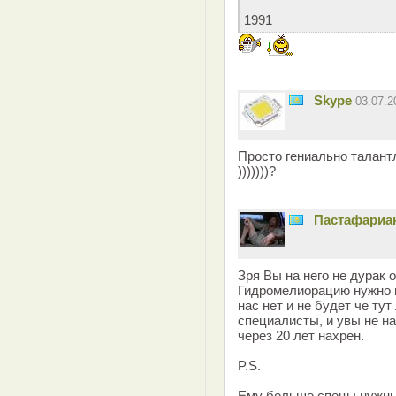
1991
Skype
03.07.
Просто гениально талант
)))))))?
Пастафариа
Зря Вы на него не дурак о
Гидромелиорацию нужно в
нас нет и не будет че тут
специалисты, и увы не на
через 20 лет нахрен.
P.S.
Ему больше спецы нужны,