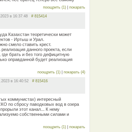
поощрить (1)
|
покарать
.2023 в 16:37:48
# 815414
куда Казахстан теоретически может
ектов - Иртыш и Урал.
жно смело ставить крест.
 реализация данного проекта, если
 где брать и без того дефицитную
лько оправданной будет реализация
поощрить (1)
|
покарать (4)
7.2023 в 16:40:52
# 815416
ятых коммунистах) интересный
СКО по сбросу паводковых вод в озера
 прорыли этот канал... К нему
еализуемо собственными силами и
поощрить (1)
|
покарать