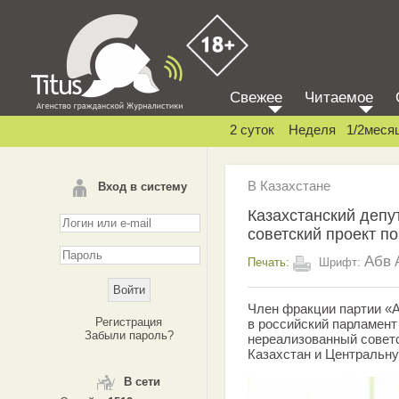
Свежее
Читаемое
2 суток
Неделя
1/2меся
В Казахстане
Вход в систему
Казахстанский депу
советский проект п
Абв
Печать:
Шрифт:
Член фракции партии «
Регистрация
в российский парламент
Забыли пароль?
нереализованный советс
Казахстан и Центральн
В сети