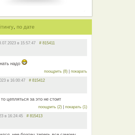
,
йтингу
по дате
3.07.2023 в 15:57:47
# 815411
гнать надо
поощрить (8)
|
покарать
2023 в 16:00:47
# 815412
то цепляться за это не стоит
поощрить (2)
|
покарать (1)
023 в 16:24:45
# 815413
ился, нее братец теперь все самому