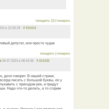
поощрить (3)
|
покарать
2023 в 22:55:29
# 815424
ливый депутат, или просто чудак
поощрить
|
покарать
н
04.07.2023 в 09:43:36
# 815436
н, дело говорит. В нашей стране,
сегда писать с большой буквы, ее у
 лукавить с приходом рек, и придут
ши. Надо что-то делать, а то сгорим
 а не реки. Израиль! вот пример для