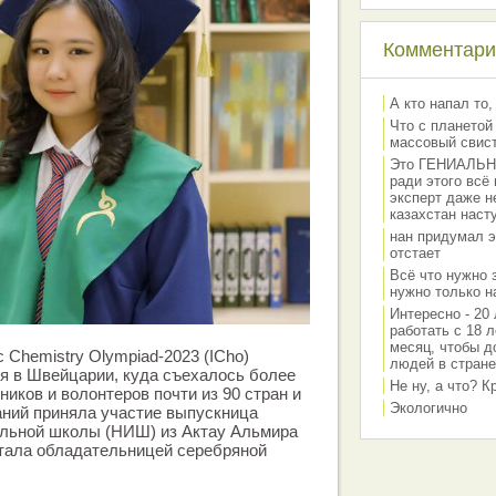
Комментарии
А кто напал то,
Что с планетой
массовый свис
Это ГЕНИАЛЬНО 
ради этого всё
эксперт даже н
казахстан наст
нан придумал э
отстает
Всё что нужно 
нужно только на
Интересно - 20 
работать с 18 л
месяц, чтобы д
Chemistry Olympiad-2023 (ICho)
людей в стране
ля в Швейцарии, куда съехалось более
Не ну, а что? 
ников и волонтеров почти из 90 стран и
Экологично
наний приняла участие выпускница
льной школы (НИШ) из Актау Альмира
ала обладательницей сереб­ряной