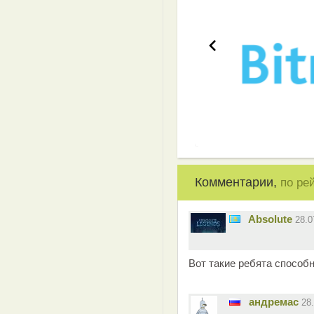
Комментарии,
по ре
Absolute
28.0
Вот такие ребята способ
андремас
28