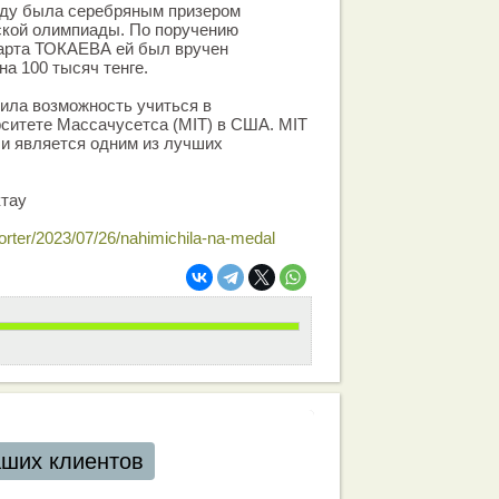
ду была сереб­ряным призером
кой олимпиады. По поручению
арта ТОКАЕВА ей был вручен
а 100 тысяч тенге.
ла возможность учиться в
ситете Массачусетса (MIT) в США. MIT
 и является одним из лучших
.
тау
eporter/2023/07/26/nahimichila-na-medal
аших клиентов