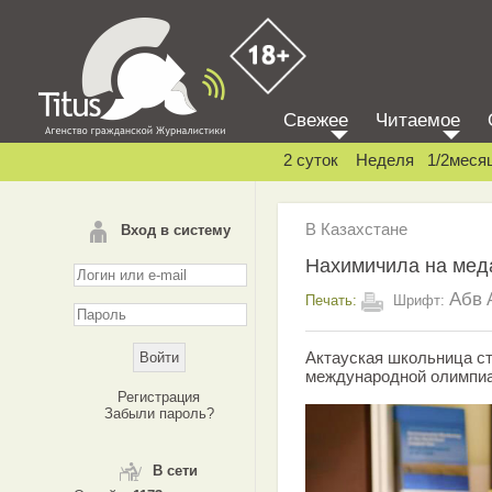
Свежее
Читаемое
2 суток
Неделя
1/2меся
В Казахстане
Вход в систему
Нахимичила на мед
Абв
Печать:
Шрифт:
Актауская школьница ст
международной олимпиа
Регистрация
Забыли пароль?
В сети