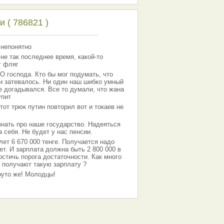
 ( 786821 )
 непонятно
 не так последнее время, какой-то
т фляг
господа. Кто бы мог подумать, что
 и затевалось. Ни один наш шибко умный
е догадывался. Все то думали, что жана
упит
тот трюк путин повторил вот и токаев не
знать про наше государство. Надеяться
 себя. Не будет у нас пенсии.
лет 6 670 000 тенге. Получается надо
ет. И зарплата должна быть 2 800 000 в
остичь порога достаточности. Как много
 получают такую зарплату ?
Круто же! Молодцы!