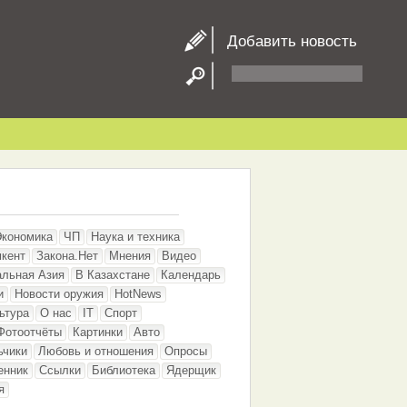
Добавить новость
Экономика
ЧП
Наука и техника
кент
Закона.Нет
Мнения
Видео
альная Азия
В Казахстане
Календарь
и
Новости оружия
HotNews
ьтура
О нас
IT
Спорт
Фотоотчёты
Картинки
Авто
ьчики
Любовь и отношения
Опросы
енник
Ссылки
Библиотека
Ядерщик
я