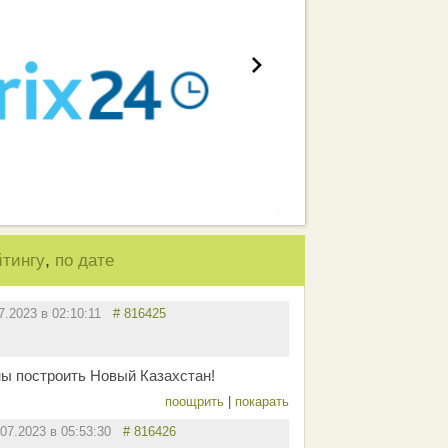
,
йтингу
по дате
7.2023 в 02:10:11
# 816425
ны построить Новый Казахстан!
поощрить
|
покарать
.07.2023 в 05:53:30
# 816426