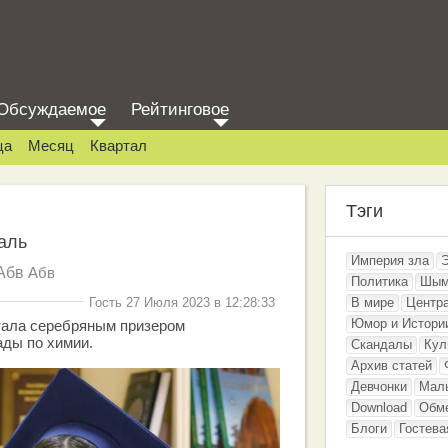
Обсуждаемое
Рейтинговое
ца
Месяц
Квартал
Тэги
аль
Империя зла
Абв
Абв
Политика
Шым
Гость 27 Июля 2023 в 12:28:33
В мире
Центр
Юмор и Истори
ала сереб­ряным призером
ды по химии.
Скандалы
Кул
Архив статей
Девчонки
Мал
Download
Обм
Блоги
Гостева