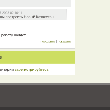
7.2023 02:10:11
бны построить Новый Казахстан!
 работу найдёт.
поощрить
|
покарать
е
ентарии
зарeгиcтрирyйтeсь