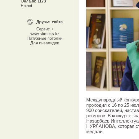
Онлайн:
1173
Epihot
Друзья сайта
Сервис +
www.stimeks.kz
Натяжные потолки
Для инвалидов
Международный конкурс 
проходил с 16 по 25 ию
900 соискателей, настав
регионов. В конкурсе з
Назарбаев Интеллектуа
НУРЛАНОВА, которая ст
медали.