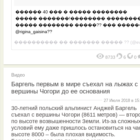
������ 40 ��� � ����� ��������
����� �������!�������� �������
����� �������� �����?? ��� ����
@rigina_gaisina??
���������� ��
������� ����� ??
(@evgeny_ku
8733
6
0
Видео
Баргель первым в мире съехал на лыжах с
вершины Чогори до ее основания
27 Июля 2018 в 15
30-летний польский альпинист Анджей Баргель
съехал с вершины Чогори (8611 метров) — втор
по высоте возвышенности Земли. Из-за сложны
условий ему даже пришлось остановиться на ча
высоте 8000 – была плохая видимость.