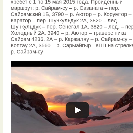
хребет с 1 по 15 мая 2015 года. Пройденный
маршрут: р. Сайрам-су – р. Сазаната – пер.
Сайрамский 1Б, 3790 – р. Аютор – р. Корумтор – 
Каратор – пер. Шункульдук 2А, 3820 – лед.
Шункульдук – пер. Сенегал 1А, 3820 – лед. – пе
Холодный 2А, 3940 – р. Аютор – траверс пика
Сайрам 4236, 2А – р. Каржаляу – р. Сайрам-су –
Коптау 2А, 3560 – р. Сарыайгыр - КПП на стрелк
р. Сайрам-су