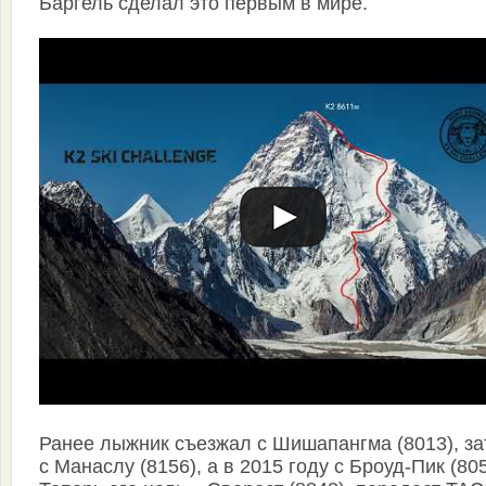
Баргель сделал это первым в мире.
Ранее лыжник съезжал с Шишапангма (8013), за
с Манаслу (8156), а в 2015 году с Броуд-Пик (805