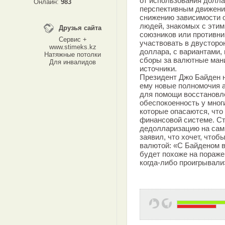
от использования долла
Онлайн:
983
перспективным движени
снижению зависимости о
людей, знакомых с эти
Друзья сайта
союзников или противни
Сервис +
участвовать в двусторо
www.stimeks.kz
доллара, с вариантами,
Натяжные потолки
сборы за валютные ман
Для инвалидов
источники.
Президент Джо Байден н
ему новые полномочия 
для помощи восстановл
обеспокоенность у мног
которые опасаются, что
финансовой системе. 
дедолларизацию на самм
заявил, что хочет, что
валютой: «С Байденом в
будет похоже на пораже
когда-либо проигрывали