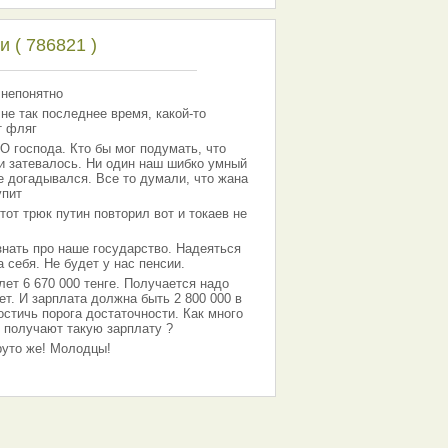
 ( 786821 )
 непонятно
 не так последнее время, какой-то
т фляг
господа. Кто бы мог подумать, что
 и затевалось. Ни один наш шибко умный
е догадывался. Все то думали, что жана
упит
тот трюк путин повторил вот и токаев не
знать про наше государство. Надеяться
 себя. Не будет у нас пенсии.
лет 6 670 000 тенге. Получается надо
ет. И зарплата должна быть 2 800 000 в
остичь порога достаточности. Как много
 получают такую зарплату ?
Круто же! Молодцы!