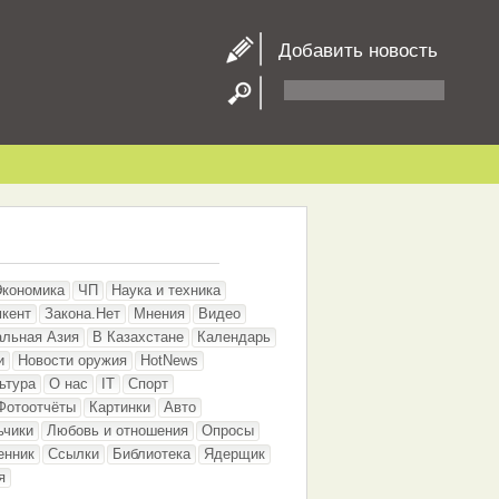
Добавить новость
Экономика
ЧП
Наука и техника
кент
Закона.Нет
Мнения
Видео
альная Азия
В Казахстане
Календарь
и
Новости оружия
HotNews
ьтура
О нас
IT
Спорт
Фотоотчёты
Картинки
Авто
ьчики
Любовь и отношения
Опросы
енник
Ссылки
Библиотека
Ядерщик
я