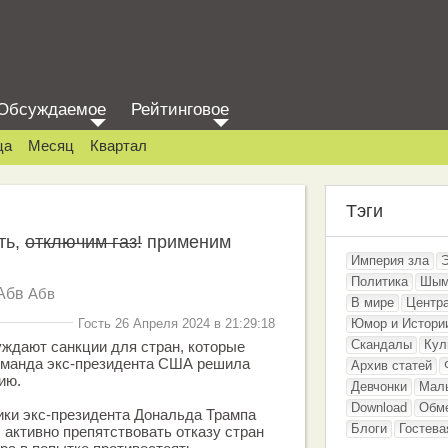
Обсуждаемое
Рейтинговое
ца
Месяц
Квартал
Тэги
ть,
отключим газ!
применим
Империя зла
Политика
Шым
Абв
Абв
В мире
Центр
Гость 26 Апреля 2024 в 21:29:18
Юмор и Истори
Скандалы
Кул
ждают санкции для стран, которые
Команда экс-президента США решила
Архив статей
ию.
Девчонки
Мал
Download
Обм
ики экс-президента Дональда Трампа
Блоги
Гостева
активно препятствовать отказу стран