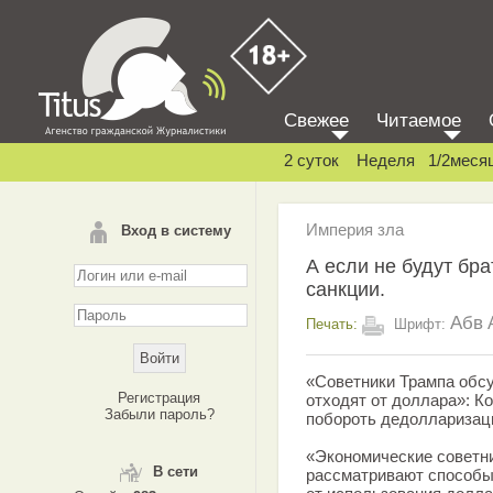
Свежее
Читаемое
2 суток
Неделя
1/2меся
Империя зла
Вход в систему
А если не будут бра
санкции.
Абв
Печать:
Шрифт:
«Советники Трампа обсу
Регистрация
отходят от доллара»: 
Забыли пароль?
побороть дедолларизац
«Экономические советн
В сети
рассматривают способы 