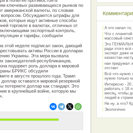
ра в попытке противостоять
ям ключевых развивающихся рынков по
т американской валюты, по словам
Комментарии
м вопросом. Обсуждаются штрафы для
ков, которые ищут активные способы
нней торговле в валютах, отличных от
А кто напал то,
 включающими экспортный контроль,
Что с планетой
ипуляции и тарифы, сообщили
массовый свис
Это ГЕНИАЛЬНО 
а этой неделе подписал закон, дающий
ради этого всё
арестовывать активы России в долларах
эксперт даже н
ению Украины. Эта мера вызвала
казахстан наст
их законодателей-республиканцев,
нан придумал э
 она подорвет роль доллара в мировой
отстает
Страны БРИКС обсудили
Всё что нужно 
ите в августе прошлого года. Трамп
нужно только на
бы доллар оставался мировой резервной
Интересно - 20 
ы потеряете доллар как стандарт. Это
работать с 18 л
ние в крупнейшей войне, которую мы
месяц, чтобы д
».
людей в стране
Не ну, а что? 
Экологично