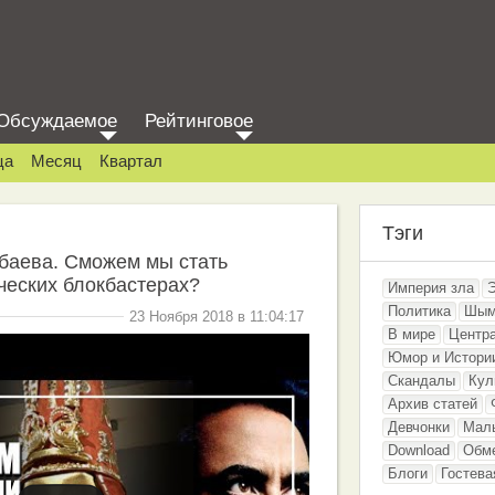
Обсуждаемое
Рейтинговое
ца
Месяц
Квартал
Тэги
баева. Сможем мы стать
ческих блокбастерах?
Империя зла
Политика
Шым
23 Ноября 2018 в 11:04:17
В мире
Центр
Юмор и Истори
Скандалы
Кул
Архив статей
Девчонки
Мал
Download
Обм
Блоги
Гостева