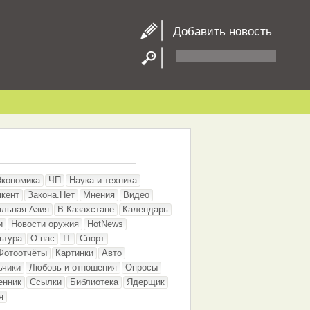
Добавить новость
Экономика
ЧП
Наука и техника
кент
Закона.Нет
Мнения
Видео
альная Азия
В Казахстане
Календарь
и
Новости оружия
HotNews
ьтура
О нас
IT
Спорт
Фотоотчёты
Картинки
Авто
ьчики
Любовь и отношения
Опросы
енник
Ссылки
Библиотека
Ядерщик
я