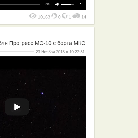
0:00
10163
0
1
14
бля Прогресс МС-10 с борта МКС
23 Ноября 2018 в 10:22:31