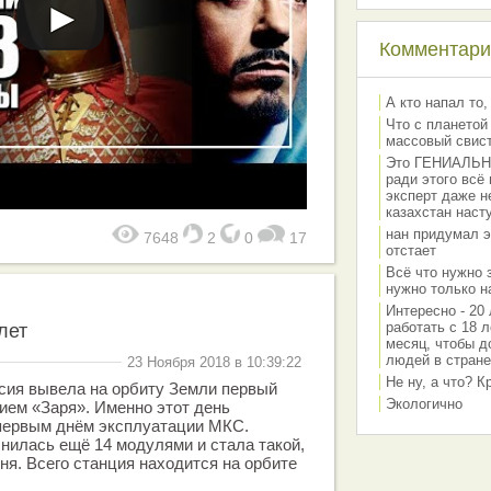
Комментарии
А кто напал то,
Что с планетой
массовый свис
Это ГЕНИАЛЬНО 
ради этого всё
эксперт даже н
казахстан наст
нан придумал э
7648
2
0
17
отстает
Всё что нужно 
нужно только на
Интересно - 20 
работать с 18 л
лет
месяц, чтобы д
людей в стране
23 Ноября 2018 в 10:39:22
Не ну, а что? 
ссия вывела на орбиту Земли первый
Экологично
ием «Заря». Именно этот день
первым днём эксплуатации МКС.
лнилась ещё 14 модулями и стала такой,
ня. Всего станция находится на орбите