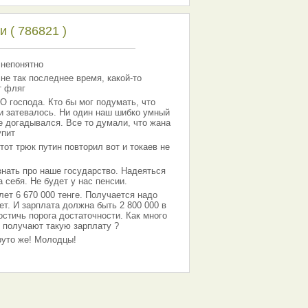
 ( 786821 )
 непонятно
 не так последнее время, какой-то
т фляг
господа. Кто бы мог подумать, что
 и затевалось. Ни один наш шибко умный
е догадывался. Все то думали, что жана
упит
тот трюк путин повторил вот и токаев не
знать про наше государство. Надеяться
 себя. Не будет у нас пенсии.
лет 6 670 000 тенге. Получается надо
ет. И зарплата должна быть 2 800 000 в
остичь порога достаточности. Как много
 получают такую зарплату ?
Круто же! Молодцы!