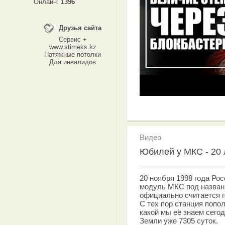
Онлайн:
1396
Друзья сайта
Сервис +
www.stimeks.kz
Натяжные потолки
Для инвалидов
Видео
Юбилей у МКС - 20 
20 ноября 1998 года Ро
модуль МКС под назван
официально считается 
С тех пор станция попо
какой мы её знаем сегод
Земли уже 7305 суток.