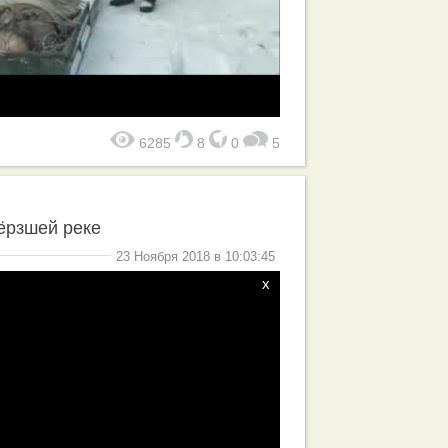
6285
8
0
5
ёрзшей реке
23 Ноября 2018 в 10:03:45
x