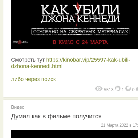
Смотреть тут
https://kinobar.vip/25597-kak-ubili-
dzhona-kennedi.html
либо через поиск
5513
1
0
Видео
Думал как в фильме получится
21 Марта 2022 в 17