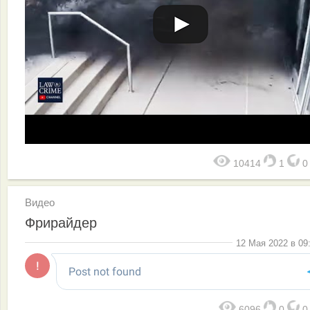
10414
1
Видео
Фрирайдер
12 Мая 2022 в 09
6096
0