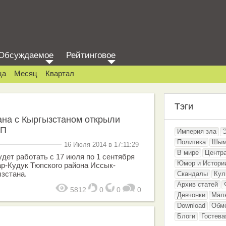
Обсуждаемое
Рейтинговое
ца
Месяц
Квартал
Тэги
ана с Кыргызстаном открыли
ПП
Империя зла
Политика
Шым
16 Июля 2014 в 17:11:29
В мире
Центр
дет работать с 17 июля по 1 сентября
Юмор и Истори
ар-Кудук Тюпского района Иссык-
зстана.
Скандалы
Кул
Архив статей
5812
0
0
0
Девчонки
Мал
Download
Обм
Блоги
Гостева