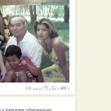
10516
0
0
4
а в Киргизии официально