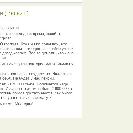
 ( 786821 )
 непонятно
 не так последнее время, какой-то
т фляг
господа. Кто бы мог подумать, что
 и затевалось. Ни один наш шибко умный
е догадывался. Все то думали, что жана
упит
тот трюк путин повторил вот и токаев не
знать про наше государство. Надеяться
 себя. Не будет у нас пенсии.
лет 6 670 000 тенге. Получается надо
ет. И зарплата должна быть 2 800 000 в
остичь порога достаточности. Как много
 получают такую зарплату ?
Круто же! Молодцы!