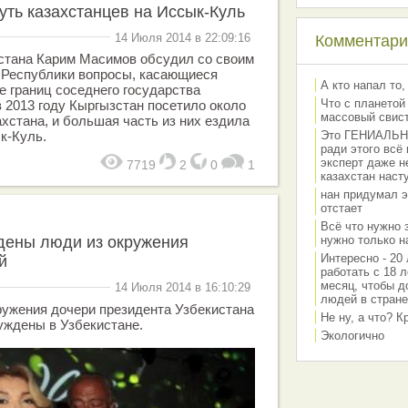
путь казахстанцев на Иссык-Куль
14 Июля 2014 в 22:09:16
Комментарии
стана Карим Масимов обсудил со своим
 Республики вопросы, касающиеся
А кто напал то,
е границ соседнего государства
Что с планетой
в 2013 году Кыргызстан посетило около
массовый свис
ахстана, и большая часть из них ездила
к-Куль.
Это ГЕНИАЛЬНО 
ради этого всё
эксперт даже н
7719
2
0
1
казахстан наст
нан придумал э
отстает
Всё что нужно 
дены люди из окружения
нужно только на
Интересно - 20 
й
работать с 18 л
месяц, чтобы д
14 Июля 2014 в 16:10:29
людей в стране
ружения дочери президента Узбекистана
Не ну, а что? 
уждены в Узбекистане.
Экологично