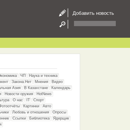
Добавить новость
Экономика
ЧП
Наука и техника
кент
Закона.Нет
Мнения
Видео
альная Азия
В Казахстане
Календарь
и
Новости оружия
HotNews
ьтура
О нас
IT
Спорт
Фотоотчёты
Картинки
Авто
ьчики
Любовь и отношения
Опросы
енник
Ссылки
Библиотека
Ядерщик
я