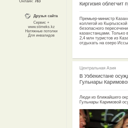
Онлайн:
783
Киргизия облегчит 
Друзья сайта
Премьер-министр Казах
Сервис +
коллегой из Кыргызской
www.stimeks.kz
безопасного пересечени
Натяжные потолки
казахстанцами. Только 
Для инвалидов
2,4 млн туристов из Каз
отдыхать на озеро Иссы
Центральная Азия
В Узбекистане осуж
Гульнары Каримово
Люди из ближайшего ок
Гульнары Каримовой ос