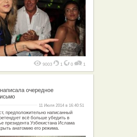
9003
1
0
1
 написала очередное
письмо
11 Июля 2014 в 16:40:51
ст, предположительно написанный
ретендует всё больше убедить в
ье президента Узбекистана Ислама
рыть анатомию его режима.