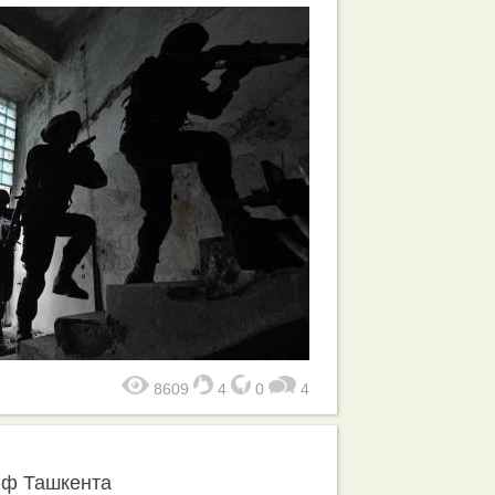
8609
4
0
4
йф Ташкента