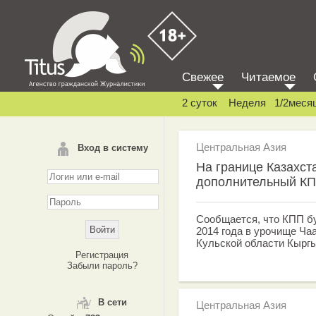
Свежее
Читаемое
2 суток
Неделя
1/2меся
Центральная Азия
Вход в систему
На границе Казахст
дополнительный К
Сообщается, что КПП бу
2014 года в урочище Ча
Кульской области Кыргы
Регистрация
Забыли пароль?
В сети
Центральная Азия