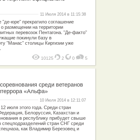
11 Июля 2014 в 11:15:38
е "де-юре" прекратило соглашение
 о размещении на территории
зитных перевозок Пентагона. "Де-факто"
ужащие покинули базу в
ту "Манас" столицы Киргизии уже
.
10125
2
0
5
 соревнования среди ветеранов
итеррора «Альфа»
10 Июля 2014 в 12:11:07
12 июля этого года. Среди стран
Федерация, Белоруссия, Казахстан и
евнования в республику прибудет свыше
в спецподразделений стран СНГ среди
спецназа, как Владимир Березовец и