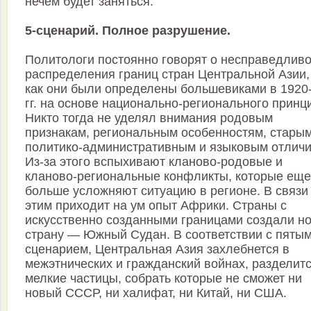
нечем будет заняться.
5-сценарий. Полное разрушение.
Политологи постоянно говорят о несправедливо
распределения границ стран Центральной Азии,
как они были определены большевиками в 1920
гг. на основе национально-регионального принц
Никто тогда не уделял внимания родовым
признакам, региональным особенностям, стары
политико-административным и языковым отличи
Из-за этого вспыхивают кланово-родовые и
кланово-региональные конфликты, которые еще
больше усложняют ситуацию в регионе. В связи
этим приходит на ум опыт Африки. Страны с
искусственно созданными границами создали н
страну — Южный Судан. В соответствии с пяты
сценарием, Центральная Азия захлебнется в
межэтнических и гражданский войнах, разделитс
мелкие частицы, собрать которые не сможет ни
новый СССР, ни халифат, ни Китай, ни США.