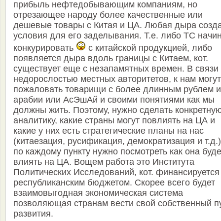
прибыль нефтедобывающим компаниям, но
отрезающее народу более качественные или
дешевые товары с Китая и ЦА. Любая дыра созд
условия для его заделывания. Т.е. либо ТС начи
конкурировать
с китайской продукцией, либо
появляется дыра вдоль границы с Китаем, кот.
существует еще с незапамятных времен. В связи 
недорослостью местных авторитетов, к нам могут
пожаловать товарищи с более длинным рублем и
арабии или АсЭшАй и своими понятиями как мы
должны жить. Поэтому, нужно сделать конкретну
аналитику, какие страны могут повлиять на ЦА и
какие у них есть стратегические планы на нас
(китаезация, русификация, демократизация и т.д.)
по каждому пункту нужно посмотреть как она буде
влиять на ЦА. Вощем работа это Института
Политических Исследований, кот. финансируется
республиканским бюджетом. Скорее всего будет
взаимовыгодная экономическая система
позволяющая странам вести свой собственный п
развития.