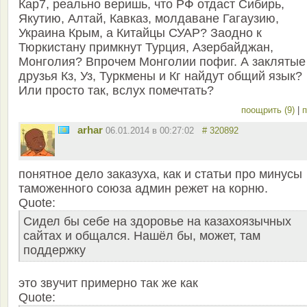
Кар7, реально веришь, что РФ отдаст Сибирь,
Якутию, Алтай, Кавказ, молдаване Гагаузию,
Украина Крым, а Китайцы СУАР? Заодно к
Тюркистану примкнут Турция, Азербайджан,
Монголия? Впрочем Монголии пофиг. А заклятые
друзья Кз, Уз, Туркмены и Кг найдут общий язык?
Или просто так, вслух помечтать?
поощрить (9)
|
п
arhar
06.01.2014 в 00:27:02
# 320892
понятное дело заказуха, как и статьи про минусы
таможенного союза админ режет на корню.
Quote:
Сидел бы себе на здоровье на казахоязычных
сайтах и общался. Нашёл бы, может, там
поддержку
это звучит примерно так же как
Quote: