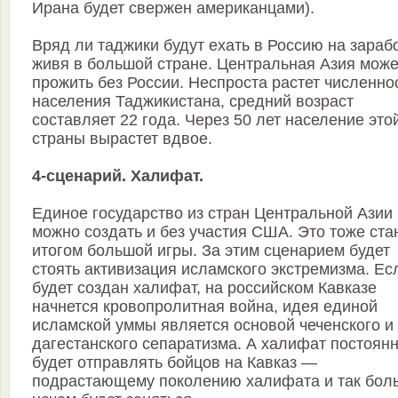
Ирана будет свержен американцами).
Вряд ли таджики будут ехать в Россию на зарабо
живя в большой стране. Центральная Азия може
прожить без России. Неспроста растет численно
населения Таджикистана, средний возраст
составляет 22 года. Через 50 лет население это
страны вырастет вдвое.
4-сценарий. Халифат.
Единое государство из стран Центральной Азии
можно создать и без участия США. Это тоже ста
итогом большой игры. За этим сценарием будет
стоять активизация исламского экстремизма. Ес
будет создан халифат, на российском Кавказе
начнется кровопролитная война, идея единой
исламской уммы является основой чеченского и
дагестанского сепаратизма. А халифат постоян
будет отправлять бойцов на Кавказ —
подрастающему поколению халифата и так бол