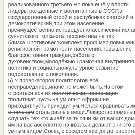
реализованного третьего.Но пока ещё у власти
лидеры рожденные и воспитанные в СССР,а
государственный строй в республиках светский и
демократический,при этом население
преимущественно исповедует классический исла
суннитского толка-эта перспектива не так
близка.Противовес:Комплекс проф.мер,повышен
религиозной грамотности населения,повышение
благосостояния граждан,работа с
духовенством,молодёжью.Грамотная внутренняя
политика и социально-культурное развитие
подрастающего поколения.
5).У
провокаторов
политологов всё
несправедливо,иначе не может быть.На этом
строиться вся их
политическая провокация
"политика".Пусть на ум опыт Африки не
приходит,пусть приходит ум.Нельзя сравнивать
ж
с пальцем
столь разные вещи.Лекарство:помень
слушать тех кто живёт за тысячи км от ваших дом
им на вас абсолютно начихать,и делают они это 
умным видом.Сосед с соседом всегда договорит