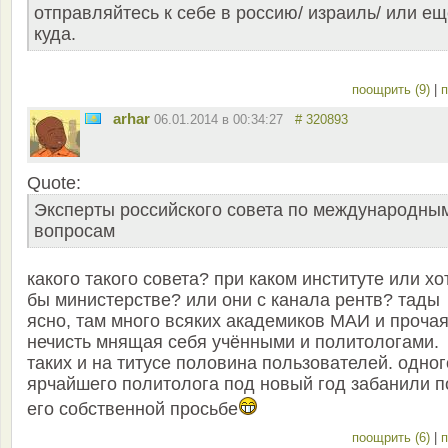
отправляйтесь к себе в россию/ израиль/ или ещ
куда.
поощрить (9)
|
п
arhar
06.01.2014 в 00:34:27
# 320893
Quote:
Эксперты российского совета по международны
вопросам
какого такого совета? при каком институте или хо
бы министерстве? или они с канала рентв? тады
ясно, там много всяких академиков МАИ и проча
нечисть мнящая себя учёнными и политологами.
таких и на титусе половина пользователей. одног
ярчайшего политолога под новый год забанили п
его собственной просьбе
поощрить (6)
|
п