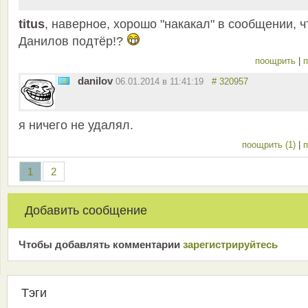
titus
, наверное, хорошо "накакал" в сообщении, ч
Данилов подтёр!?
поощрить
|
п
danilov
06.01.2014 в 11:41:19
# 320957
я ничего не удалял.
поощрить (1)
|
п
1
2
Добавить сообщение
Чтобы добавлять комментарии
зарeгиcтрирyйтeсь
Тэги