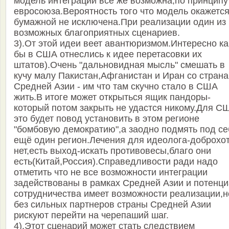
модель интеграции всё же возможна,по принципу
евросоюза.Вероятность того что модель окажетс
бумажной не исключена.При реализации один из
возможных благоприятных сценариев.
3).От этой идеи веет авантюризмом.Интересно ка
бы в США отнеслись к идее перетасовки их
штатов).Очень "дальновидная мысль" смешать в
кучу малу Пакистан,Афганистан и Иран со стран
Средней Азии - им что там скучно стало в США
жить.В итоге может открыться ящик пандоры-
который потом закрыть не удастся никому.Для С
это будет повод установить в этом регионе
"бомбовую демократию",а заодно подмять под се
ещё один регион.Лечения для идеолога-доброхо
нет,есть выход-искать противовесы,благо они
есть(Китай,Россия).Справедливости ради надо
отметить что не все возможности интеграции
задействованы в рамках Средней Азии и потенц
сотрудничества имеет возможности реализации,н
без сильных партнеров страны Средней Азии
рискуют перейти на черепаший шаг.
4).Этот сценарий может стать следствием