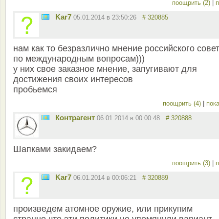
поощрить (2)
|
п
Kar7
05.01.2014 в 23:50:26
# 320885
нам как то безразлично мнение российского сове
по международным вопросам)))
у них свое заказное мнение, запугивают для
достижения своих интересов
пробьемся
поощрить (4)
|
пока
Контрагент
06.01.2014 в 00:00:48
# 320888
Шапками закидаем?
поощрить (3)
|
п
Kar7
06.01.2014 в 00:06:21
# 320889
произведем атомное оружие, или прикупим