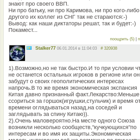
знают про своего ВВП.
Ни про батьку, ни про Каримова, ни про кого-либо
другого их коллег из СНГ так не стараются:-)
Вывод: как наши диктаторы решат, так и будет:-)
Покамест...
поощрить (5)
|
п
Stalker77
06.01.2014 в 11:04:03
# 320938
1).Возможно,но не так быстро.И то при условии ч
не останется остальных игроков в регионе или о
забудут о своих геополитических интересах
напрочь.В то же время экономическая экспансия
Китая давно признанный факт.Лекарство:Меньше
ссориться за горшок(игрушки,стульчик) и время о
времени оглядываться назад,на соседей и
заглядывать за спину Китаю)).
2).Очень маловероятно.На месте одного Союза
возникли несколько сообществ,"кучкующихся"по
интересам и во имя их защиты.Экономическая