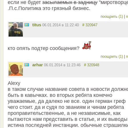
если не будет
засылаемых в задницу
"миротворц
.П.с.Политика это грязный бизнес.
поощрить (1)
|
п
titus
06.01.2014 в 11:22:40
# 320947
кто опять подтер сообщения?
поощрить (1)
|
п
arhar
06.01.2014 в 11:23:46
# 320948
Alexy
в таком случае название совета в новости должн
быть в кавычках. во вторых ребята конечно
уважаемые, да далеко не все. один герман греф
чего стоит. да и судя по званиям и чинам ребята
проправительственные, а не независимые, как
пытаются нам представить в статье, и их выводы
истина последней инстанции. обычные страшилк