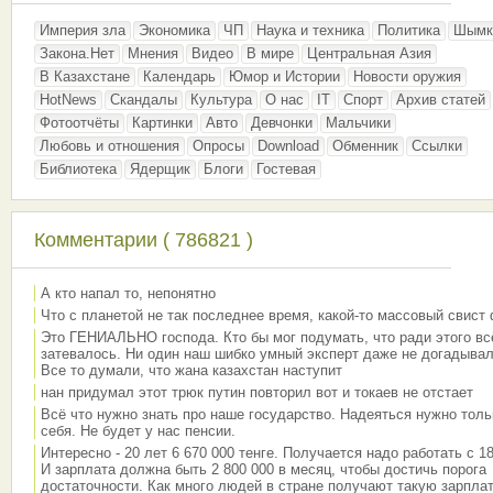
Империя зла
Экономика
ЧП
Наука и техника
Политика
Шымк
Закона.Нет
Мнения
Видео
В мире
Центральная Азия
В Казахстане
Календарь
Юмор и Истории
Новости оружия
HotNews
Скандалы
Культура
О нас
IT
Спорт
Архив статей
Фотоотчёты
Картинки
Авто
Девчонки
Мальчики
Любовь и отношения
Опросы
Download
Обменник
Ссылки
Библиотека
Ядерщик
Блоги
Гостевая
Комментарии ( 786821 )
А кто напал то, непонятно
Что с планетой не так последнее время, какой-то массовый свист
Это ГЕНИАЛЬНО господа. Кто бы мог подумать, что ради этого вс
затевалось. Ни один наш шибко умный эксперт даже не догадывал
Все то думали, что жана казахстан наступит
нан придумал этот трюк путин повторил вот и токаев не отстает
Всё что нужно знать про наше государство. Надеяться нужно толь
себя. Не будет у нас пенсии.
Интересно - 20 лет 6 670 000 тенге. Получается надо работать с 18
И зарплата должна быть 2 800 000 в месяц, чтобы достичь порога
достаточности. Как много людей в стране получают такую зарплат