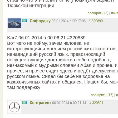
странно что эти политики не упомянули вариант
Тюркской интеграции
поощрить (3)
|
пока
Софруджу
06.01.2014 в 00:17:08
# 320890
Kar7 06.01.2014 в 00:06:21 #320889
Вот чего не пойму, зачем человек, не
интересующийся мнением российских экспертов,
ненавидящий русский язык, превозносящий
несуществующие достоинства себе подобных,
незнакомый с мудрыми словами Абая и прочее, и
прочее, и прочее сидит здесь и ведёт дискуссию 
русском языке. Сидел бы себе на здоровье на
казахоязычных сайтах и общался. Нашёл бы, мож
там поддержку
поощрить (17)
|
п
Контрагент
06.01.2014 в 00:21:14
# 320891