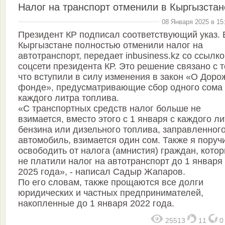
Налог на транспорт отменили в Кыргызстан
08 Января 2025 в 15
Президент КР подписал соответствующий указ. 
Кыргызстане полностью отменили налог на
автотранспорт, передает inbusiness.kz cо ссылко
соцсети президента КР. Это решение связано с т
что вступили в силу изменения в закон «О Дор
фонде», предусматривающие сбор одного сома 
каждого литра топлива.
«С транспортных средств налог больше не
взимается, вместо этого с 1 января с каждого л
бензина или дизельного топлива, заправленного
автомобиль, взимается один сом. Также я поруч
освободить от налога (амнистия) граждан, кото
не платили налог на автотранспорт до 1 января
2025 года», - написал Садыр Жапаров.
По его словам, также прощаются все долги
юридических и частных предпринимателей,
накопленные до 1 января 2022 года.
25513
11