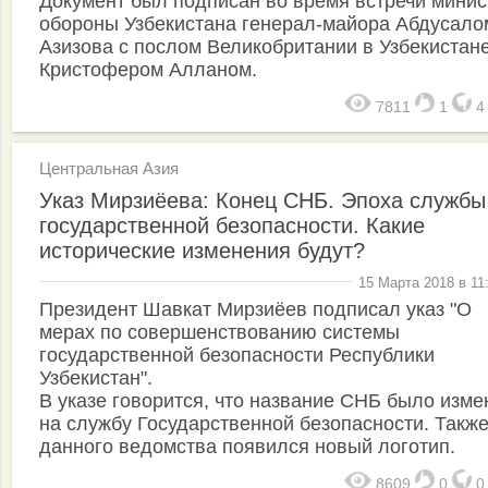
Документ был подписан во время встречи минис
обороны Узбекистана генерал-майора Абдусало
Азизова с послом Великобритании в Узбекистан
Кристофером Алланом.
7811
1
Центральная Азия
Указ Мирзиёева: Конец СНБ. Эпоха службы
государственной безопасности. Какие
исторические изменения будут?
15 Марта 2018 в 11
Президент Шавкат Мирзиёев подписал указ "О
мерах по совершенствованию системы
государственной безопасности Республики
Узбекистан".
В указе говорится, что название СНБ было изме
на службу Государственной безопасности. Также
данного ведомства появился новый логотип.
8609
0