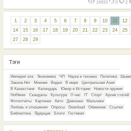
18933
0
2
1
2
3
4
5
6
7
8
9
10
11
12
14
15
16
17
18
19
20
21
22
23
24
25
27
28
29
Тэги
Империя зла
Экономика
ЧП
Наука и техника
Политика
Шымк
Закона.Нет
Мнения
Видео
В мире
Центральная Азия
В Казахстане
Календарь
Юмор и Истории
Новости оружия
HotNews
Скандалы
Культура
О нас
IT
Спорт
Архив статей
Фотоотчёты
Картинки
Авто
Девчонки
Мальчики
Любовь и отношения
Опросы
Download
Обменник
Ссылки
Библиотека
Ядерщик
Блоги
Гостевая