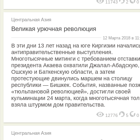
11743
2
Центральная Азия
Великая урючная революция
12 Марта 2018 в 11
В эти дни 13 лет назад на юге Киргизии началис
антиправительственные выступления.
Многотысячные митинги с требованием отставк
президента Акаева охватили Джалал-Абадскую,
Ошскую и Баткенскую области, а затем
протестующие двинулись маршем на столицу
республики — Бишкек. События, названные поз
«тюльпановой революцией», достигли своей
кульминации 24 марта, когда многотысячная то
взяла штурмом дом правительства.
12776
5
Центральная Азия