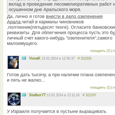
вклад в проведение лесомелиоративных работ 
осушенном дне Аральского моря.
Да, лично я готов
внести в дело озеленения
Арала
,читай в карманы чиновников
,полтинник(пятьдесят тенге). Огласите банковски
реквизиты. Для облегчения процесса пусть это бу
личный счет какого-нибудь "озеленителя",самого
малоимущего.
поощрить (2)
|
п
VovaK
13.01.2014 в 12:56:37
# 322203
Готов дать тысячу, а при наличии плана озелене
и пять не жалко...
поощрить (1)
|
п
Stalker77
13.01.2014 в 13:11:16
# 322207
У Израиля получается в пустыне выращивать