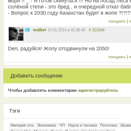
моря !! _ - Я готов скинуться !!! Но на посад леса 
солёной степи - это бред , и очередной откат баб
- Вопрос к 2030 году Казахстан будет в жопе ?!?!?
поощрить
|
п
walker
15.01.2014 в 01:06:40
# 322649
Den, радуйся! Жопу отодвинули на 2050!
поощрить
|
п
Добавить сообщение
Чтобы добавлять комментарии
зарeгиcтрирyйтeсь
Тэги
Империя зла
Экономика
ЧП
Наука и техника
Политика
Шымк