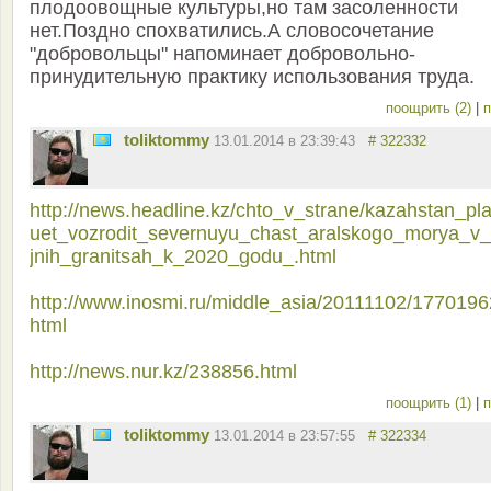
плодоовощные культуры,но там засоленности
нет.Поздно спохватились.А словосочетание
"добровольцы" напоминает добровольно-
принудительную практику использования труда.
поощрить (2)
|
п
toliktommy
13.01.2014 в 23:39:43
# 322332
http://news.headline.kz/chto_v_strane/kazahstan_pla
uet_vozrodit_severnuyu_chast_aralskogo_morya_v_
jnih_granitsah_k_2020_godu_.html
http://www.inosmi.ru/middle_asia/20111102/1770196
html
http://news.nur.kz/238856.html
поощрить (1)
|
п
toliktommy
13.01.2014 в 23:57:55
# 322334