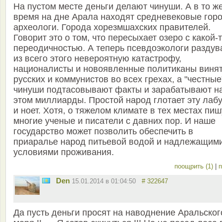
На пустом месте деньги делают чинуши. А в то ж
время на дне Арала находят средневековые гор
археологи. Города хорезмшахских правителей.
Говорит это о том, что пересыхает озеро с какой-
переодичностью. А теперь псевдоэкологи раздув
из всего этого невероятную катастрофу,
националисты и новоявленные политиканы виня
русских и коммунистов во всех грехах, а "честные
чинуши подтасовывают факты и зарабатывают н
этом миллиарды. Простой народ глотает эту лаб
и ноет. Хотя, о тяжелом климате в тех местах пиш
многие ученые и писатели с давних пор. И наше
государство может позволить обеспечить в
приаралье народ питьевой водой и надлежащим
условиями проживания.
поощрить (1)
|
п
Den
15.01.2014 в 01:04:50
# 322647
Да пусть деньги просят на наводнение Аральског