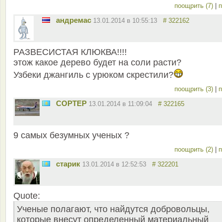
поощрить (7)
|
п
андремас
13.01.2014 в 10:55:13
# 322162
РАЗВЕСИСТАЯ КЛЮКВА!!!!
этож какое дерево будет на соли расти?
Узбеки джангиль с урюком скрестили?
поощрить (3)
|
п
COPTEP
13.01.2014 в 11:09:04
# 322165
9 самых безумных ученых ?
поощрить (2)
|
п
старик
13.01.2014 в 12:52:53
# 322201
Quote:
Ученые полагают, что найдутся добровольцы,
которые внесут определенный материальный