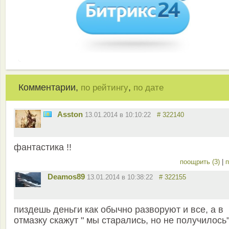
Комментарии,
,
по рейтингу
по дате
Asston
13.01.2014 в 10:10:22
# 322140
фантастика !!
поощрить (3)
|
п
Deamos89
13.01.2014 в 10:38:22
# 322155
пиздешь деньги как обычно разворуют и все, а в
отмазку скажут " мы старались, но не получилось