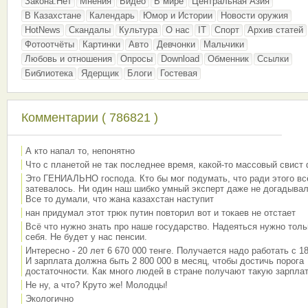
Закона.Нет
Мнения
Видео
В мире
Центральная Азия
В Казахстане
Календарь
Юмор и Истории
Новости оружия
HotNews
Скандалы
Культура
О нас
IT
Спорт
Архив статей
Фотоотчёты
Картинки
Авто
Девчонки
Мальчики
Любовь и отношения
Опросы
Download
Обменник
Ссылки
Библиотека
Ядерщик
Блоги
Гостевая
Комментарии ( 786821 )
А кто напал то, непонятно
Что с планетой не так последнее время, какой-то массовый свист
Это ГЕНИАЛЬНО господа. Кто бы мог подумать, что ради этого вс
затевалось. Ни один наш шибко умный эксперт даже не догадывал
Все то думали, что жана казахстан наступит
нан придумал этот трюк путин повторил вот и токаев не отстает
Всё что нужно знать про наше государство. Надеяться нужно толь
себя. Не будет у нас пенсии.
Интересно - 20 лет 6 670 000 тенге. Получается надо работать с 18
И зарплата должна быть 2 800 000 в месяц, чтобы достичь порога
достаточности. Как много людей в стране получают такую зарплат
Не ну, а что? Круто же! Молодцы!
Экологично