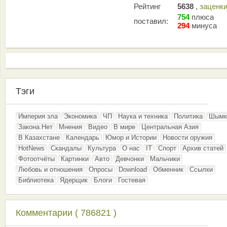
Рейтинг
5638
,
заценк
754
плюса
поставил:
294
минуса
Тэги
Империя зла
Экономика
ЧП
Наука и техника
Политика
Шымк
Закона.Нет
Мнения
Видео
В мире
Центральная Азия
В Казахстане
Календарь
Юмор и Истории
Новости оружия
HotNews
Скандалы
Культура
О нас
IT
Спорт
Архив статей
Фотоотчёты
Картинки
Авто
Девчонки
Мальчики
Любовь и отношения
Опросы
Download
Обменник
Ссылки
Библиотека
Ядерщик
Блоги
Гостевая
Комментарии ( 786821 )