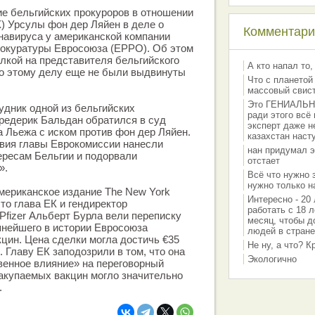
е бельгийских прокуроров в отношении
) Урсулы фон дер Ляйен в деле о
Комментарии
онавируса у американской компании
прокуратуры Евросоюза (EPPO). Об этом
ылкой на представителя бельгийского
А кто напал то,
по этому делу еще не были выдвинуты
Что с планетой
массовый свис
Это ГЕНИАЛЬНО 
удник одной из бельгийских
ради этого всё
редерик Бальдан обратился в суд
эксперт даже н
а Льежа с иском против фон дер Ляйен.
казахстан наст
твия главы Еврокомиссии нанесли
нан придумал э
ресам Бельгии и подорвали
отстает
».
Всё что нужно 
нужно только на
мериканское издание The New York
Интересно - 20 
то глава ЕК и гендиректор
работать с 18 л
Pfizer Альберт Бурла вели переписку
месяц, чтобы д
пнейшего в истории Евросоюза
людей в стране
кцин. Цена сделки могла достичь €35
Не ну, а что? 
 Главу ЕК заподозрили в том, что она
Экологично
венное влияние» на переговорный
закупаемых вакцин могло значительно
.