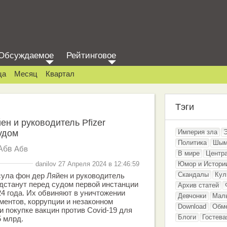
Обсуждаемое
Рейтинговое
ца
Месяц
Квартал
Тэги
ен и руководитель Pfizer
дом⁠⁠
Империя зла
Политика
Шым
Абв
Абв
В мире
Центр
danilov 27 Апреля 2024 в 12:46:59
Юмор и Истори
Скандалы
Кул
ула фон дер Ляйен и руководитель
едстанут перед судом первой инстанции
Архив статей
24 года. Их обвиняют в уничтожении
Девчонки
Мал
ентов, коррупции и незаконном
Download
Обм
и покупке вакцин против Covid-19 для
Блоги
Гостева
 млрд.