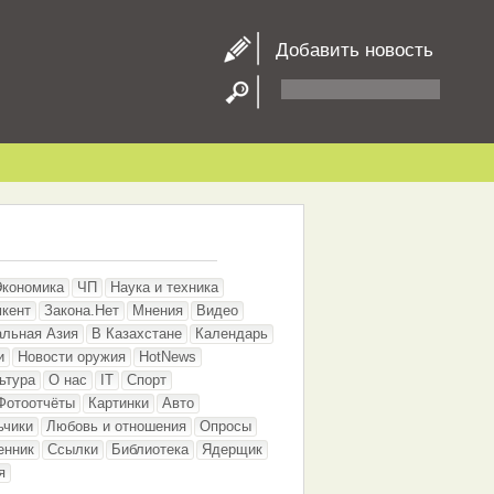
Добавить новость
Экономика
ЧП
Наука и техника
кент
Закона.Нет
Мнения
Видео
альная Азия
В Казахстане
Календарь
и
Новости оружия
HotNews
ьтура
О нас
IT
Спорт
Фотоотчёты
Картинки
Авто
ьчики
Любовь и отношения
Опросы
енник
Ссылки
Библиотека
Ядерщик
я