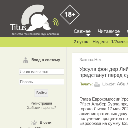
Свежее
Читаемое
2 суток
Неделя
1/2меся
Закона.Нет
Вход в систему
Урсула фон дер Ляй
предстанут перед су
Абв
Печать:
Шрифт:
Глава Еврокомиссии Урс
Регистрация
Pfizer Альбер Бурла пр
Забыли пароль?
города Льежа 17 мая 20
административных докум
получении процентов пр
В сети
Евросоюза на сумму €35