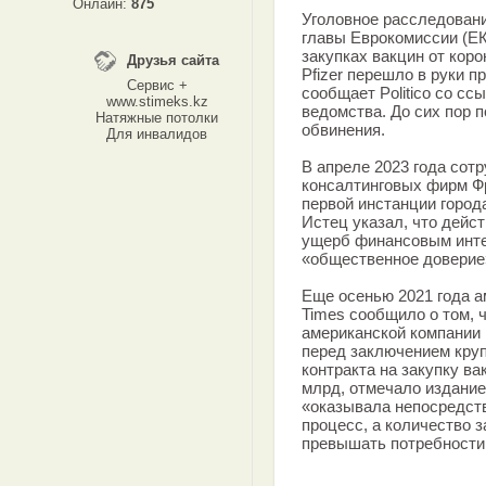
Онлайн:
875
Уголовное расследовани
главы Еврокомиссии (ЕК
закупках вакцин от кор
Друзья сайта
Pfizer перешло в руки 
Сервис +
сообщает Politico со сс
www.stimeks.kz
ведомства. До сих пор 
Натяжные потолки
обвинения.
Для инвалидов
В апреле 2023 года сотр
консалтинговых фирм Ф
первой инстанции город
Истец указал, что дейс
ущерб финансовым инте
«общественное доверие
Еще осенью 2021 года а
Times сообщило о том, ч
американской компании 
перед заключением кру
контракта на закупку ва
млрд, отмечало издание.
«оказывала непосредст
процесс, а количество 
превышать потребности