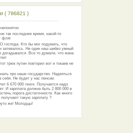
 ( 786821 )
 непонятно
 не так последнее время, какой-то
т фляг
господа. Кто бы мог подумать, что
 и затевалось. Ни один наш шибко умный
е догадывался. Все то думали, что жана
упит
тот трюк путин повторил вот и токаев не
знать про наше государство. Надеяться
 себя. Не будет у нас пенсии.
лет 6 670 000 тенге. Получается надо
ет. И зарплата должна быть 2 800 000 в
остичь порога достаточности. Как много
 получают такую зарплату ?
Круто же! Молодцы!