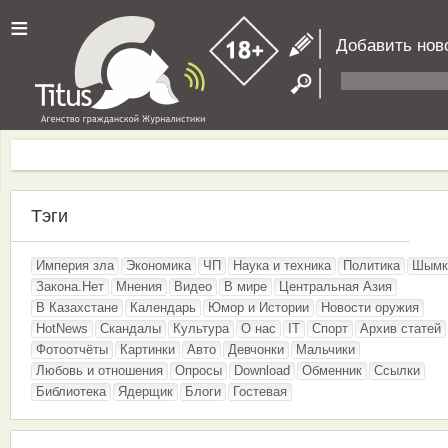
≡
Добавить нов
Тэги
Империя зла
Экономика
ЧП
Наука и техника
Политика
Шымк
Закона.Нет
Мнения
Видео
В мире
Центральная Азия
В Казахстане
Календарь
Юмор и Истории
Новости оружия
HotNews
Скандалы
Культура
О нас
IT
Спорт
Архив статей
Фотоотчёты
Картинки
Авто
Девчонки
Мальчики
Любовь и отношения
Опросы
Download
Обменник
Ссылки
Библиотека
Ядерщик
Блоги
Гостевая