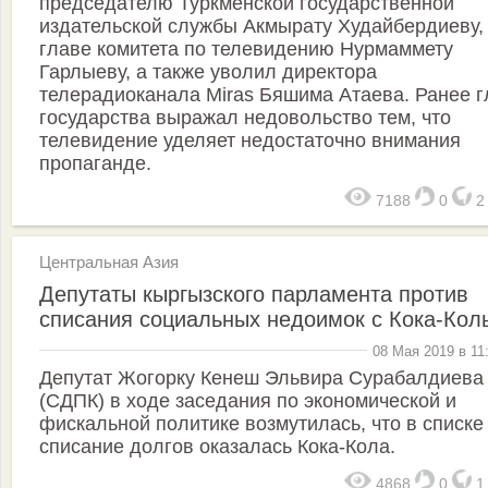
председателю Туркменской государственной
издательской службы Акмырату Худайбердиеву,
главе комитета по телевидению Нурмаммету
Гарлыеву, а также уволил директора
телерадиоканала Miras Бяшима Атаева. Ранее г
государства выражал недовольство тем, что
телевидение уделяет недостаточно внимания
пропаганде.
7188
0
Центральная Азия
Депутаты кыргызского парламента против
списания социальных недоимок с Кока-Кол
08 Мая 2019 в 11
Депутат Жогорку Кенеш Эльвира Сурабалдиева
(СДПК) в ходе заседания по экономической и
фискальной политике возмутилась, что в списке
списание долгов оказалась Кока-Кола.
4868
0