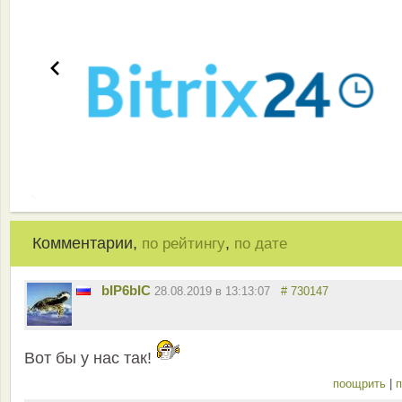
Комментарии,
,
по рейтингу
по дате
bIP6bIC
28.08.2019 в 13:13:07
# 730147
Вот бы у нас так!
поощрить
|
п