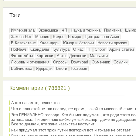
Тэги
Империя зла
Экономика
ЧП
Наука и техника
Политика
Шымк
Закона.Нет
Мнения
Видео
В мире
Центральная Азия
В Казахстане
Календарь
Юмор и Истории
Новости оружия
HotNews
Скандалы
Культура
О нас
IT
Спорт
Архив статей
Фотоотчёты
Картинки
Авто
Девчонки
Мальчики
Любовь и отношения
Опросы
Download
Обменник
Ссылки
Библиотека
Ядерщик
Блоги
Гостевая
Комментарии ( 786821 )
А кто напал то, непонятно
Что с планетой не так последнее время, какой-то массовый свист
Это ГЕНИАЛЬНО господа. Кто бы мог подумать, что ради этого вс
затевалось. Ни один наш шибко умный эксперт даже не догадывал
Все то думали, что жана казахстан наступит
нан придумал этот трюк путин повторил вот и токаев не отстает