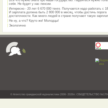
Всё что нужно знать про наше государство. Надеяться нужно толь
себя. Не будет у нас пенсии.
Интересно - 20 лет 6 670 000 тенге. Получается надо работать с 18
И зарплата должна быть 2 800 000 в месяц, чтобы достичь порога
достаточности. Как много людей в стране получают такую зарплат
Не ну, а что? Круто же! Молодцы!
Экологично
© Агентство гражданской журналистики 2006- 2026гг. СВИДЕТЕЛЬСТВО №17