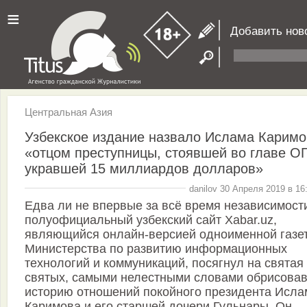
≡
Добавить нов
Центральная Азия
Узбекское издание назвало Ислама Каримо
«отцом преступницы, стоявшей во главе ОП
укравшей 15 миллиардов долларов»
danilov 30 Апреля 2019 в 16
Едва ли не впервые за всё время независимост
полуофициальный узбекский сайт Xabar.uz,
являющийся онлайн-версией одноименной газе
Министерства по развитию информационных
технологий и коммуникаций, посягнул на святая
святых, самыми нелестными словами обрисова
историю отношений покойного президента Исла
Каримова и его старшей дочери Гульнары. Он