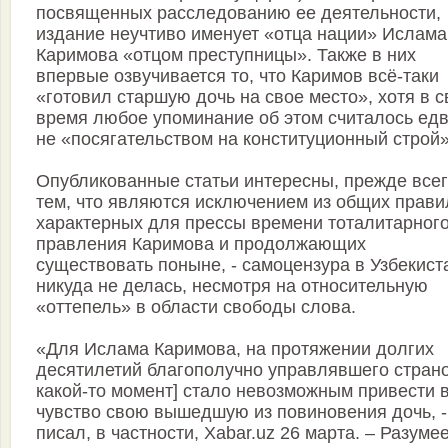
посвященных расследованию ее деятельности,
издание неучтиво именует «отца нации» Ислама
Каримова «отцом преступницы». Также в них
впервые озвучивается то, что Каримов всё-таки
«готовил старшую дочь на свое место», хотя в с
время любое упоминание об этом считалось едв
не «посягательством на конституционный строй»
Опубликованные статьи интересны, прежде всег
тем, что являются исключением из общих прави
характерных для прессы времени тоталитарног
правления Каримова и продолжающих
существовать поныне, - самоцензура в Узбекист
никуда не делась, несмотря на относительную
«оттепель» в области свободы слова.
«Для Ислама Каримова, на протяжении долгих
десятилетий благополучно управлявшего страно
какой-то момент] стало невозможным привести 
чувство свою вышедшую из повиновения дочь, -
писал, в частности, Xabar.uz 26 марта. – Разумее