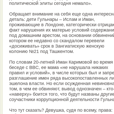
политической элиты сегодня немало».
Обращает внимание на себя еще одна интересн
деталь: дети Гульнары – Ислам и Иман,
проживающие в Лондоне, категорически отрица
факт нарушения их матерью условий содержан
под домашним арестом, на основании обвинени
котором ее недавно со скандалом перевели
«досиживать» срок в Зангиатискую женскую
колонию №21 под Ташкентом.
По словам 20-летней Иман Каримовой во время
беседе с BBC, ее мама «не нарушала никаких
правил и условий», в числе которых был и запре
разглашение имен ряда высокопоставленных ли
эшелона власти. Но если осужденная невиновна
том, в чем ее обвиняют, вывод однозначен – кто
«наверху» боится того, что будут названы други
соучастники коррупционной деятельности Гульн
Что тут сказать? Девушка, судя по всему, права: