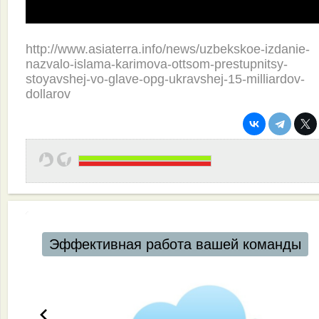
http://www.asiaterra.info/news/uzbekskoe-izdanie-
nazvalo-islama-karimova-ottsom-prestupnitsy-
stoyavshej-vo-glave-opg-ukravshej-15-milliardov-
dollarov
Эффективная работа вашей команды