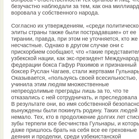
безучастно наблюдали за тем, как она миллиар
воровала у собственного народа.
Согласно их утверждениям, «среди политическо
элиты страны также были пострадавшие» от ее
тирании, правда, при этом не уточняется, кто же
несчастные. Однако в другом случае они с
прискорбием сообщают, что «такие представите
узбекской нации, как экс-президент Междунаро
федерации бокса Гафур Рахимов и признанный
боксер Руслан Чагаев, стали жертвами Гульнар
Оказывается, «пользуясь своей всесильностью,
учинила этим людям множественные
непреодолимые преграды лишь за то, что те
отказались с ней сотрудничать, и преследовала 
В результате они, во имя собственной безопасно
вынуждены были покинуть родину. Таких людей
немало. Тех, кто в продолжение долгих лет стис
зубы терпели все бесчинства Гульнары, и котор
даже пришлось брать на себя все ее греховные
деяния и проделки, среди узбекистанской