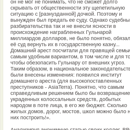
он не мог не понимать, что не сможет долго
скрывать от общественности эту щепетильную
ситуацию с [разнузданной] дочкой. Поэтому и
вынужден был предать ее суду. Однако судебны
разбирательства так и не внесли ясности в
происхождение награбленных Гульнарой
миллиардов долларов, не было понятно, обязал
её суд вернуть их в государственную казну...
Домашний арест посчитали для правящей семь
самым удобным вариантом, в том числе и для то
чтобы обезопасить Гульнару от внешних угроз.
Таким образом, в национальное законодательст
были внесены изменения: появился институт
домашнего ареста (для высокопоставленных
преступников - AsiaTerra). Понятно, что самым
справедливым решением было бы возвращение
украденных колоссальных средств, добытых
народом в поте лица, в его же бюджет. Сколько
жилых домов, дорог, мостов, школ можно было 
них построить!».
Анализируя анонимную статью своих коллег, B