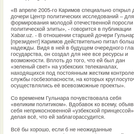
«В апреле 2005-го Каримов специально открыл 
дочери Центр политических исследований – для
формирования молодой отечественной поросли
политической элиты», - говорится в публикации
Xabar.uz. - В отношении старшей дочери Гульна
[президент] Каримов действительно питал боль
надежды. Видя в ней в будущем очередного гла
государства, он создал для нее все ресурсы и
возможности. Вплоть до того, что ей был дан
«зеленый свет» на узбекских телеканалах,
находящихся под постоянным жестким контрол
службы госбезопасности, на которых круглосуто
осуществлялись её всевозможные проекты».
Со временем Гульнара почувствовала себя
«великим политиком». Вдобавок ко всему, объя
себя неприкосновенной «узбекской принцессой»
делая всё, что ей заблагорассудится.
Всё бы хорошо, если б не неожиданные