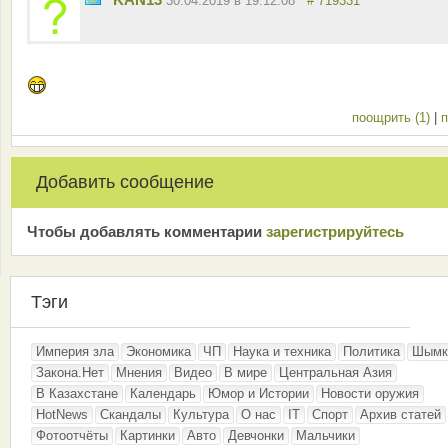
30.04.2019 в 19:12:08
# 719331
поощрить (1)
|
п
Добавить сообщение
Чтобы добавлять комментарии
зарeгиcтрирyйтeсь
Тэги
Империя зла
Экономика
ЧП
Наука и техника
Политика
Шымк
Закона.Нет
Мнения
Видео
В мире
Центральная Азия
В Казахстане
Календарь
Юмор и Истории
Новости оружия
HotNews
Скандалы
Культура
О нас
IT
Спорт
Архив статей
Фотоотчёты
Картинки
Авто
Девчонки
Мальчики