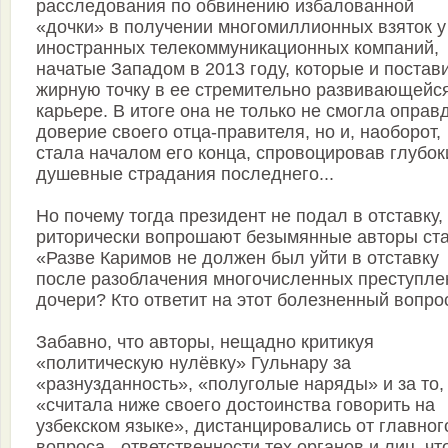
расследования по обвинению избалованной
«дочки» в получении многомиллионных взяток у
иностранных телекоммуникационных компаний,
начатые Западом в 2013 году, которые и постав
жирную точку в ее стремительно развивающейс
карьере. В итоге она не только не смогла оправ
доверие своего отца-правителя, но и, наоборот,
стала началом его конца, спровоцировав глубок
душевные страдания последнего...
Но почему тогда президент не подал в отставку,
риторически вопрошают безымянные авторы ста
«Разве Каримов не должен был уйти в отставку
после разоблачения многочисленных преступле
дочери? Кто ответит на этот болезненный вопро
Забавно, что авторы, нещадно критикуя
«политическую нулёвку» Гульнару за
«разнузданность», «полуголые наряды» и за то,
«считала ниже своего достоинства говорить на
узбекском языке», дистанцировались от главног
вопроса - ответственности тех органов и лиц, чт