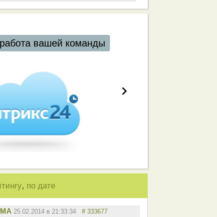
работа вашей команды
,
йтингу
по дате
ММА
25.02.2014 в 21:33:34
# 333677