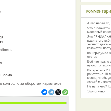
с
Комментарии
а
А кто напал то,
Что с планетой
массовый свис
ся
Это ГЕНИАЛЬНО 
ради этого всё
ет
эксперт даже н
казахстан наст
лабость
нан придумал э
отстает
Всё что нужно 
н
нужно только на
Интересно - 20 
работать с 18 л
я норма
месяц, чтобы д
людей в стране
о контролю за оборотом наркотиков
Не ну, а что? 
Экологично