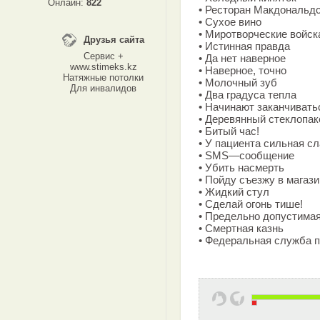
Онлайн:
822
• Ресторан Макдональд
• Сухое вино
• Миротворческие войск
Друзья сайта
• Истинная правда
Сервис +
• Да нет наверное
www.stimeks.kz
• Наверное, точно
Натяжные потолки
• Молочный зуб
Для инвалидов
• Два градуса тепла
• Начинают заканчивать
• Деревянный стеклопак
• Битый час!
• У пациента сильная с
• SMS—сообщение
• Убить насмерть
• Пойду съезжу в магази
• Жидкий стул
• Сделай огонь тише!
• Предельно допустима
• Смертная казнь
• Федеральная служба п