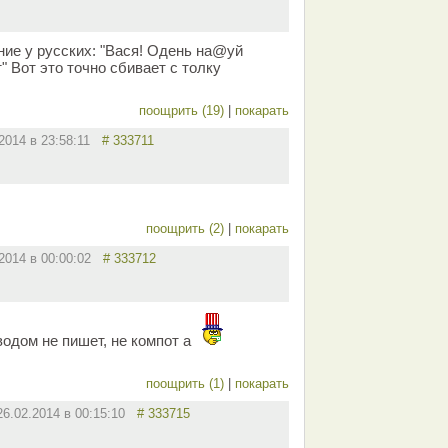
ние у русских: "Вася! Одень на@уй
" Вот это точно сбивает с толку
поощрить (19)
|
покарать
.2014 в 23:58:11
# 333711
поощрить (2)
|
покарать
.2014 в 00:00:02
# 333712
одом не пишет, не компот а
поощрить (1)
|
покарать
26.02.2014 в 00:15:10
# 333715