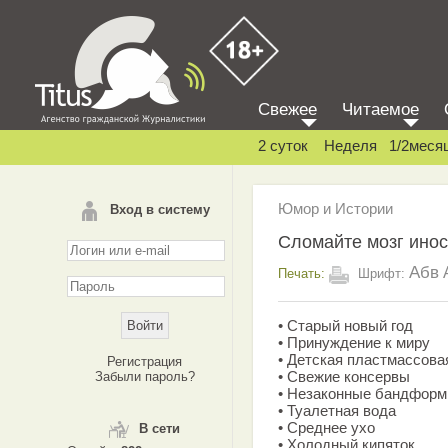
Свежее
Читаемое
2 суток
Неделя
1/2меся
Юмор и Истории
Вход в систему
Сломайте мозг инос
Абв
Печать:
Шрифт:
• Старый новый год
• Принуждение к миру
• Детская пластмассова
Регистрация
• Свежие консервы
Забыли пароль?
• Незаконные бандформ
• Туалетная вода
• Среднее ухо
В сети
• Холодный кипяток