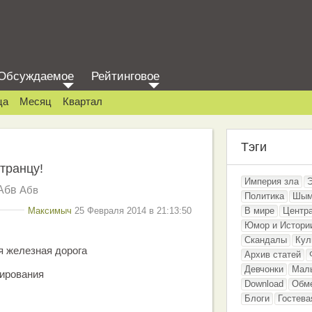
Обсуждаемое
Рейтинговое
ца
Месяц
Квартал
Тэги
транцу!
Империя зла
Абв
Абв
Политика
Шым
Максимыч
25 Февраля 2014 в 21:13:50
В мире
Центр
Юмор и Истори
Скандалы
Кул
я железная дорога
Архив статей
Девчонки
Мал
ирования
Download
Обм
Блоги
Гостева