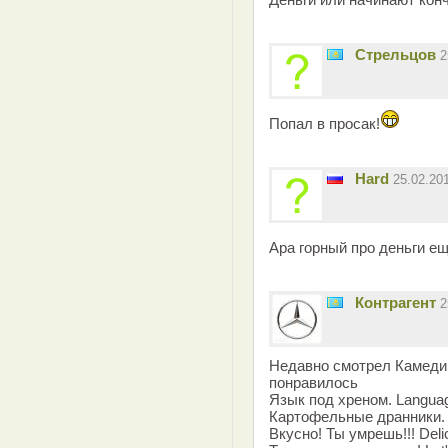
Стрельцов
2
Попал в просак!
Hard
25.02.20
Ара горный про деньги 
Контрагент
2
Недавно смотрел Камеди
понравилось
Язык под хреном. Languag
Картофельные дранники. F
Вкусно! Ты умрешь!!! Delici