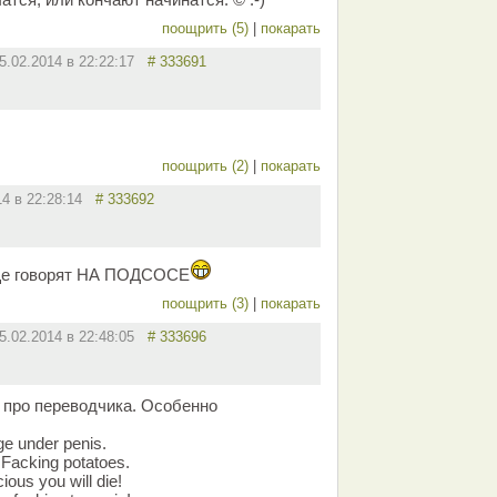
поощрить (5)
|
покарать
5.02.2014 в 22:22:17
# 333691
поощрить (2)
|
покарать
14 в 22:28:14
# 333692
еще говорят НА ПОДСОСЕ
поощрить (3)
|
покарать
5.02.2014 в 22:48:05
# 333696
 про переводчика. Особенно
e under penis.
acking potatoes.
ous you will die!