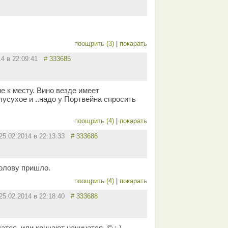
поощрить (3)
|
покарать
14 в 22:09:41
# 333685
не к месту. Вино везде имеет
лусухое и ..надо у Портвейна спросить
поощрить (4)
|
покарать
25.02.2014 в 22:13:33
# 333686
 голову пришло.
поощрить (4)
|
покарать
25.02.2014 в 22:18:40
# 333688
атся, или кончают начинатся. © :-)