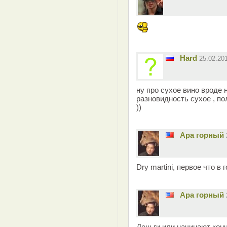
Hard
25.02.20
ну про сухое вино вроде 
разновидность сухое , по
))
Ара горный
Dry martini, первое что в
Ара горный
Деньги или начинают конч