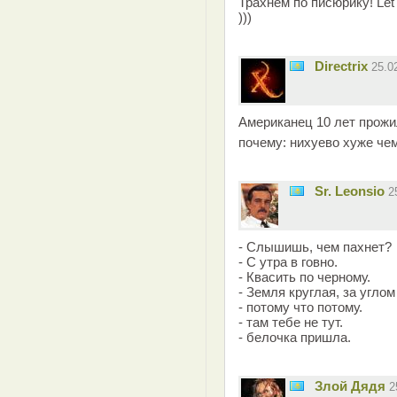
Трахнем по писюрику! Let's
)))
Directrix
25.0
Американец 10 лет прожил
почему: нихуево хуже чем
Sr. Leonsio
2
- Слышишь, чем пахнет?
- С утра в говно.
- Квасить по черному.
- Земля круглая, за угло
- потому что потому.
- там тебе не тут.
- белочка пришла.
Злой Дядя
2