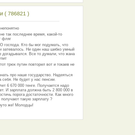
 ( 786821 )
 непонятно
 не так последнее время, какой-то
т фляг
господа. Кто бы мог подумать, что
 и затевалось. Ни один наш шибко умный
е догадывался. Все то думали, что жана
упит
тот трюк путин повторил вот и токаев не
знать про наше государство. Надеяться
 себя. Не будет у нас пенсии.
лет 6 670 000 тенге. Получается надо
ет. И зарплата должна быть 2 800 000 в
остичь порога достаточности. Как много
 получают такую зарплату ?
Круто же! Молодцы!