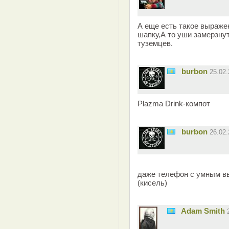
А еще есть такое выраже
шапку,А то уши замерзнут
туземцев.
burbon
25.02
Plazma Drink-компот
burbon
26.02
даже телефон с умным вв
(кисель)
Adam Smith