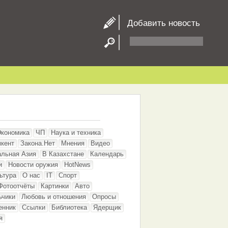
Добавить новость
Экономика
ЧП
Наука и техника
кент
Закона.Нет
Мнения
Видео
альная Азия
В Казахстане
Календарь
и
Новости оружия
HotNews
ьтура
О нас
IT
Спорт
Фотоотчёты
Картинки
Авто
ьчики
Любовь и отношения
Опросы
енник
Ссылки
Библиотека
Ядерщик
я