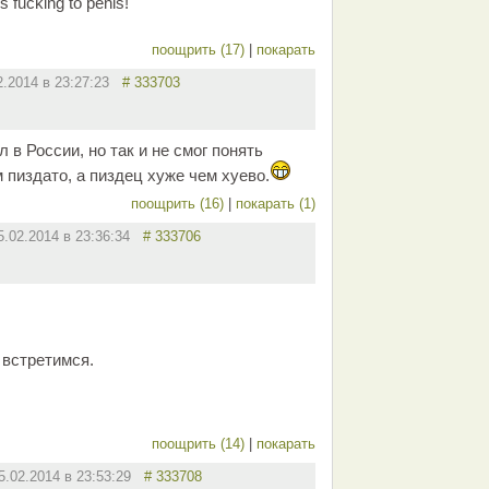
 fucking to penis!
поощрить (17)
|
покарать
2.2014 в 23:27:23
# 333703
 в России, но так и не смог понять
 пиздато, а пиздец хуже чем хуево.
поощрить (16)
|
покарать (1)
5.02.2014 в 23:36:34
# 333706
м встретимся.
поощрить (14)
|
покарать
5.02.2014 в 23:53:29
# 333708