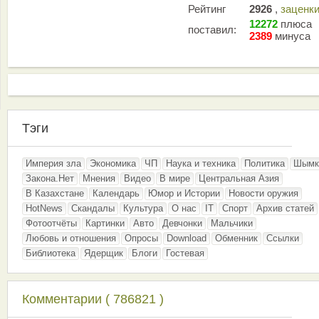
Рейтинг
2926
,
заценк
12272
плюса
поставил:
2389
минуса
Тэги
Империя зла
Экономика
ЧП
Наука и техника
Политика
Шымк
Закона.Нет
Мнения
Видео
В мире
Центральная Азия
В Казахстане
Календарь
Юмор и Истории
Новости оружия
HotNews
Скандалы
Культура
О нас
IT
Спорт
Архив статей
Фотоотчёты
Картинки
Авто
Девчонки
Мальчики
Любовь и отношения
Опросы
Download
Обменник
Ссылки
Библиотека
Ядерщик
Блоги
Гостевая
Комментарии ( 786821 )