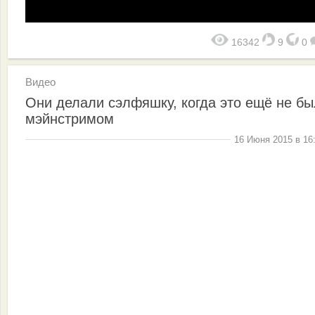
16342
9
0
Видео
Они делали сэлфяшку, когда это ещё не б
мэйнстримом
16 Июня 2015 в 16