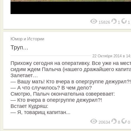
15826
1
Юмор и Истории
Труп...
22 Октября 2014 в 14
Прихожу сегодня на оперативку. Все уже на мес
сидим ждем Палыча (нашего дражайшего капита
Залетает…
— Вашу мать! Кто вчера в опергруппе дежурил?!
— А что случилось? В чем дело?
Смотрю, Палыч окончательна озверевает:
— Кто вчера в опергруппе дежурил?!
Встает Кудряш:
— Я, товарищ капитан...
20634
8