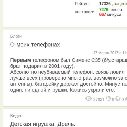
Рейтинг
17326
,
зацен
7276
плюса
поставил:
667
минуса
Блоги
О моих телефонах
17 Марта 2017 в 11
Первым
телефоном был Сименс С35 (б/у,старш
брат подарил в 2001 году).
Абсолютно неубиваемый телефон, связь ловил
лучше всех (проверено много раз, возможно за 
антенны), батарейку держал достойно. Минус то
один, ни одной игрушки. Кажись украли его.
37631
8
0
Видео
Детская игрушка. Дрель.