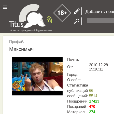
≡
Добавить нов
Профайл
Максимыч
Почта:
2010-12-29
От:
19:10:11
Город:
О себе:
Статистика
публикаций
66
сообщений:
5514
Поощрений
17423
Покараний
470
Материал
274