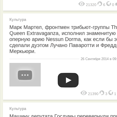
21320
6
0
Культура
Марк Мартел, фронтмен трибьют-группы T
Queen Extravaganza, исполнил знаменитую
оперную арию Nessun Dorma, как если бы э
сделали дуэтом Лучано Паваротти и Фредд
Меркьюри.
26 Сентября 2014 в 09
21390
3
Культура
Машину депутата Госдумы перевернули пр