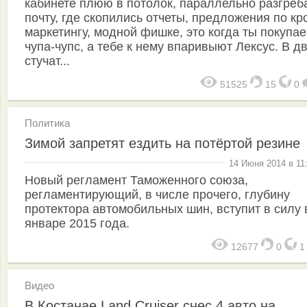
кабинете плюю в потолок, параллельно разгре
почту, где скопились отчеты, предложения по кр
маркетингу, модной фишке, это когда ты покупа
чупа-чупс, а тебе к нему впаривыют Лексус. В д
стучат...
51525
15
0
Политика
Зимой запретят ездить на потёртой резине
14 Июня 2014 в 11
Новый регламент Таможенного союза,
регламентирующий, в числе прочего, глубину
протектора автомобильных шин, вступит в силу 
январе 2015 года.
12677
0
Видео
В Костанае Land Cruiser снес 4 авто на