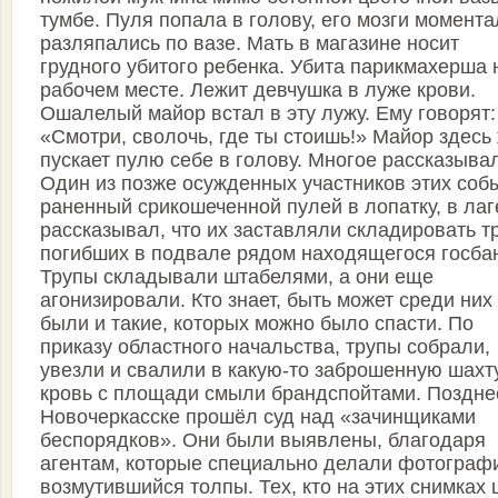
тумбе. Пуля попала в голову, его мозги момент
разляпались по вазе. Мать в магазине носит
грудного убитого ребенка. Убита парикмахерша 
рабочем месте. Лежит девчушка в луже крови.
Ошалелый майор встал в эту лужу. Ему говорят:
«Смотри, сволочь, где ты стоишь!» Майор здесь
пускает пулю себе в голову. Многое рассказыва
Один из позже осужденных участников этих соб
раненный срикошеченной пулей в лопатку, в лаг
рассказывал, что их заставляли складировать т
погибших в подвале рядом находящегося госбан
Трупы складывали штабелями, а они еще
агонизировали. Кто знает, быть может среди них
были и такие, которых можно было спасти. По
приказу областного начальства, трупы собрали,
увезли и свалили в какую-то заброшенную шахту
кровь с площади смыли брандспойтами. Поздне
Новочеркасске прошёл суд над «зачинщиками
беспорядков». Они были выявлены, благодаря
агентам, которые специально делали фотограф
возмутившийся толпы. Тех, кто на этих снимках