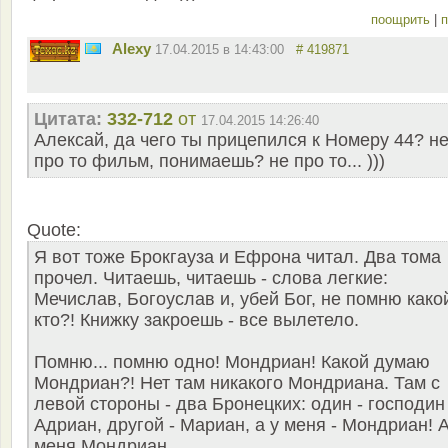
поощрить
|
п
Alexy
17.04.2015 в 14:43:00
# 419871
Цитата:
332-712
от
17.04.2015 14:26:40
Алексай, да чего ты прицепился к Номеру 44? н
про то фильм, понимаешь? не про то... )))
Quote:
Я вот тоже Брокгауза и Ефрона читал. Два тома
прочел. Читаешь, читаешь - слова легкие:
Мечислав, Богоуслав и, убей Бог, не помню како
кто?! Книжку закроешь - все вылетело.
Помню... помню одно! Мондриан! Какой думаю
Мондриан?! Нет там никакого Мондриана. Там с
левой стороны - два Бронецких: один - господин
Адриан, другой - Мариан, а у меня - Мондриан! А
меня Мондриан...