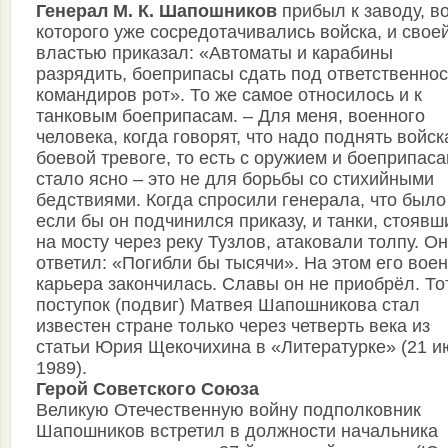
Генерал М. К. Шапошников
прибыл к заводу, во
которого уже сосредотачивались войска, и свое
властью приказал: «Автоматы и карабины
разрядить, боеприпасы сдать под ответственнос
командиров рот». То же самое относилось и к
танковым боеприпасам. – Для меня, военного
человека, когда говорят, что надо поднять войск
боевой тревоге, то есть с оружием и боеприпаса
стало ясно – это не для борьбы со стихийными
бедствиями. Когда спросили генерала, что было
если бы он подчинился приказу, и танки, стоявш
на мосту через реку Тузлов, атаковали толпу. Он
ответил: «Погибли бы тысячи». На этом его вое
карьера закончилась. Славы он не приобрёл. То
поступок (подвиг) Матвея Шапошникова стал
известен стране только через четверть века из
статьи Юрия Щекочихина в «Литературке» (21 и
1989).
Герой Советского Союза
Великую Отечественную войну подполковник
Шапошников встретил в должности начальника