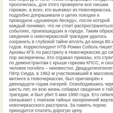
просочилась, для этого проверяли все письма
горожан, а всех, кто выезжал из Новочеркасска,
подробно допрашивали о целях поездки и
проводили «душевную беседу», после которой
каждый понимал, что не стоит распространяться
событиях, произошедших в городе. Таким образ
сведения о новочеркасской трагедии удалось
сохранить в глубокой тайне вплоть до конца 80-
годов. Корреспондент НТВ Роман Соболь пишет
Архивы КГБ по расстрелу в Новочеркасске до си
пор засекречены. Кто отдавал приказы, кто стре
по демонстрантам с крыши горкома КПСС, и ско
человек погибло – неизвестно. Двадцатипятиле
Пётр Сиуда, в 1962-м участвовавший в массово
митинге в Новочеркасске, был приговорён к
двенадцати годам лагерей. Освободившись чер
шесть лет, он всю жизнь собирал сведения о той
трагедии, и был убит 5 мая 1990 года. Его гибел
связывают с поиском тайных захоронений жертв
новочеркасского расстрела. За память порою
приходится платить дорогую цену.