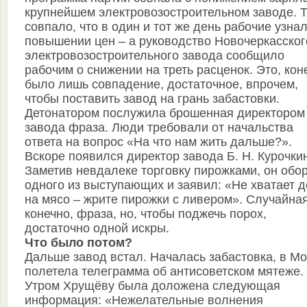
крупнейшем электровозостроительном заводе. Т
совпало, что в один и тот же день рабочие узнал
повышении цен – а руководство Новочеркасског
электровозостроительного завода сообщило
рабочим о снижении на треть расценок. Это, кон
было лишь совпадение, достаточное, впрочем,
чтобы поставить завод на грань забастовки.
Детонатором послужила брошенная директором
завода фраза. Люди требовали от начальства
ответа на вопрос «На что нам жить дальше?».
Вскоре появился директор завода Б. Н. Курочки
Заметив невдалеке торговку пирожками, он обо
одного из выступающих и заявил: «Не хватает д
на мясо – жрите пирожки с ливером». Случайная
конечно, фраза, но, чтобы поджечь порох,
достаточно одной искры.
Что было потом?
Дальше завод встал. Началась забастовка, в Мо
полетела телеграмма об антисоветском мятеже.
Утром Хрущёву была доложена следующая
информация: «Нежелательные волнения