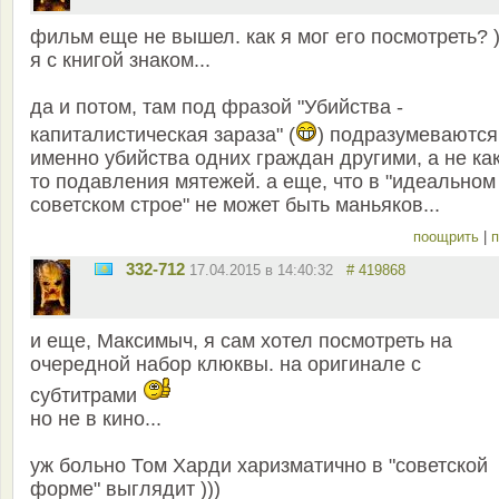
фильм еще не вышел. как я мог его посмотреть? )
я с книгой знаком...
да и потом, там под фразой "Убийства -
капиталистическая зараза" (
) подразумеваются
именно убийства одних граждан другими, а не ка
то подавления мятежей. а еще, что в "идеальном
советском строе" не может быть маньяков...
поощрить
|
п
332-712
17.04.2015 в 14:40:32
# 419868
и еще, Максимыч, я сам хотел посмотреть на
очередной набор клюквы. на оригинале с
субтитрами
но не в кино...
уж больно Том Харди харизматично в "советской
форме" выглядит )))