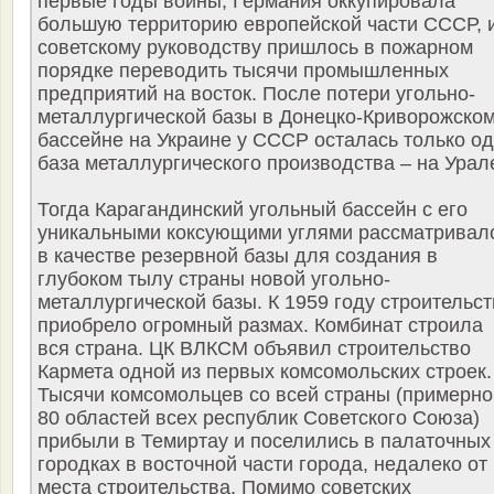
первые годы войны, Германия оккупировала
большую территорию европейской части СССР, 
советскому руководству пришлось в пожарном
порядке переводить тысячи промышленных
предприятий на восток. После потери угольно-
металлургической базы в Донецко-Криворожско
бассейне на Украине у СССР осталась только о
база металлургического производства – на Урал
Тогда Карагандинский угольный бассейн с его
уникальными коксующими углями рассматривал
в качестве резервной базы для создания в
глубоком тылу страны новой угольно-
металлургической базы. К 1959 году строительст
приобрело огромный размах. Комбинат строила
вся страна. ЦК ВЛКСМ объявил строительство
Кармета одной из первых комсомольских строек.
Тысячи комсомольцев со всей страны (примерно
80 областей всех республик Советского Союза)
прибыли в Темиртау и поселились в палаточных
городках в восточной части города, недалеко от
места строительства. Помимо советских