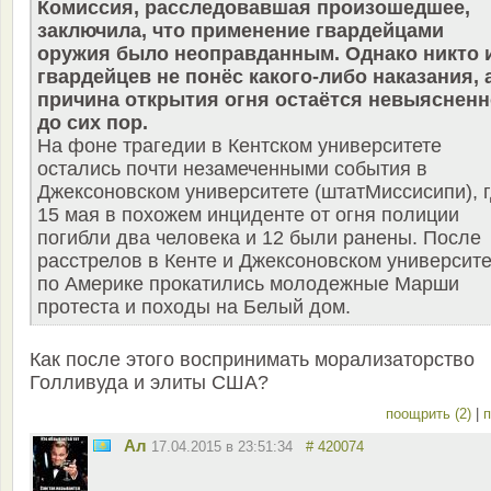
Комиссия, расследовавшая произошедшее,
заключила, что применение гвардейцами
оружия было неоправданным. Однако никто 
гвардейцев не понёс какого-либо наказания, 
причина открытия огня остаётся невыяснен
до сих пор.
На фоне трагедии в Кентском университете
остались почти незамеченными события в
Джексоновском университете (штатМиссисипи), 
15 мая в похожем инциденте от огня полиции
погибли два человека и 12 были ранены. После
расстрелов в Кенте и Джексоновском университе
по Америке прокатились молодежные Марши
протеста и походы на Белый дом.
Как после этого воспринимать морализаторство
Голливуда и элиты США?
поощрить (2)
|
п
Ал
17.04.2015 в 23:51:34
# 420074