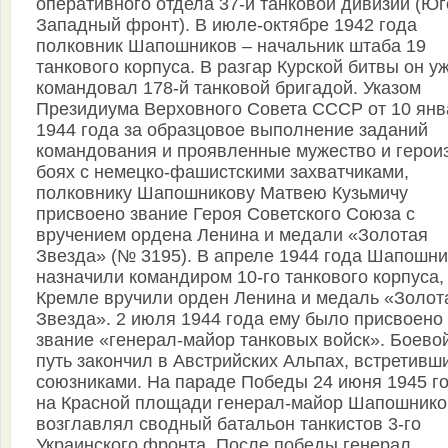
оперативного отдела 37-й танковой дивизии (Юг
Западный фронт). В июле-октябре 1942 года
полковник Шапошников – начальник штаба 19
танкового корпуса. В разгар Курской битвы он у
командовал 178-й танковой бригадой. Указом
Президиума Верховного Совета СССР от 10 янв
1944 года за образцовое выполнение заданий
командования и проявленные мужество и герои
боях с немецко-фашистскими захватчиками,
полковнику Шапошникову Матвею Кузьмичу
присвоено звание Героя Советского Союза с
вручением ордена Ленина и медали «Золотая
Звезда» (№ 3195). В апреле 1944 года Шапошн
назначили командиром 10-го танкового корпуса,
Кремле вручили орден Ленина и медаль «Золот
Звезда». 2 июля 1944 года ему было присвоено
звание «генерал-майор танковых войск». Боево
путь закончил в Австрийских Альпах, встретивш
союзниками. На параде Победы 24 июня 1945 г
на Красной площади генерал-майор Шапошнико
возглавлял сводный батальон танкистов 3-го
Украинского фронта. После победы генерал