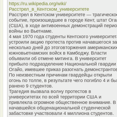
https://ru.wikipedia.org/wiki/
Расстрел_в_Кентском_университете
Расстрел в Кентском университете — трагическо
событие, произошедшее в городе Кент, штат Ога
(США), в ходе антивоенных демонстраций пери
войны во Вьетнаме.
4 мая 1970 года студенты Кентского университет
устроили акцию протеста против начавшегося за
несколько дней до этоговторжения американских
южновьетнамских войск в Камбоджу. Власти
объявили об отмене митинга. В университет
прибыло подразделение Национальной гвардии
Огайо, имевшее приказ разогнать демонстрантов
По неизвестным причинам гвардейцы открыли
огонь по толпе, в результате чего погибло 4 и б
ранено 9 студентов.
Трагедия вызвала волну протестов в
университетах по всей территории США и
привлекла огромное общественное внимание. В
начавшейся общенациональной студенческой
забастовке участвовали 4 миллиона студентов.