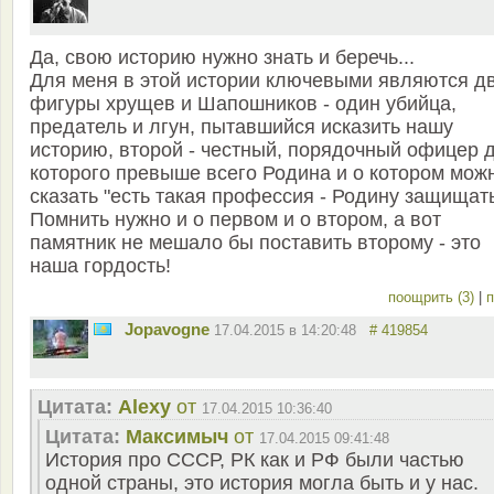
Да, свою историю нужно знать и беречь...
Для меня в этой истории ключевыми являются д
фигуры хрущев и Шапошников - один убийца,
предатель и лгун, пытавшийся исказить нашу
историю, второй - честный, порядочный офицер 
которого превыше всего Родина и о котором мож
сказать "есть такая профессия - Родину защищать
Помнить нужно и о первом и о втором, а вот
памятник не мешало бы поставить второму - это
наша гордость!
поощрить (3)
|
п
Jopavogne
17.04.2015 в 14:20:48
# 419854
Цитата:
Alexy
от
17.04.2015 10:36:40
Цитата:
Максимыч
от
17.04.2015 09:41:48
История про СССР, РК как и РФ были частью
одной страны, это история могла быть и у нас.