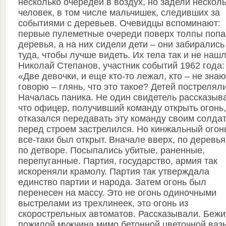
несколько очередей в воздух, но задели нескол
человек, в том числе мальчишек, следивших за
событиями с деревьев. Очевидцы вспоминают:
первые пулеметные очереди поверх толпы попа
деревья, а на них сидели дети – они забирались
туда, чтобы лучше видеть. Их тела так и не нашл
Николай Степанов, участник событий 1962 года:
«Две девочки, и еще кто-то лежал, кто – не знаю
говорю – глянь, что это такое? Детей пострелял
Началась паника. Не один свидетель рассказыв
что офицер, получивший команду открыть огонь,
отказался передавать эту команду своим солда
перед строем застрелился. Но кинжальный огон
все-таки был открыт. Вначале вверх, по деревья
по детворе. Посыпались убитые, раненные,
перепуганные. Партия, государство, армия так
искореняли крамолу. Партия так утверждала
единство партии и народа. Затем огонь был
перенесен на массу. Это не огонь одиночными
выстрелами из трехлинеек, это огонь из
скорострельных автоматов. Рассказывали. Бежи
пожилой мужчина мимо бетонной цветочной ваз