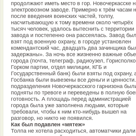
продолжают иметь место в гор. Новочеркасске н
электровозном заводе. Примерно к трём часам 
после введения воинских частей, толпу,
насчитывающую к тому времени около четырёх
тысяч человек, удалось вытеснить с территории
завода и постепенно она рассеялась. Завод бы
взят под военную охрану, в городе установлен
комендантский час, двадцать два зачинщика бы
задержаны». За ночь все жизненно важные объ
города (почта, телеграф, радиоузел, Горисполко
Горком партии, отдел милиции, КГБ и
Государственный банк) были взяты под охрану, 
Госбанка были вывезены все деньги и ценности.
подразделения Новочеркасского гарнизона был
подняты по тревоге и переведены в полную бо
готовность. А площадь перед администрацией
города была уже заполнена людьми, которые
требовали, чтобы к ним кто-нибудь вышел на
разговор, но никто не появился.
Как был подавлен «мятеж»
Толпа не хотела расходиться, автоматчики дали