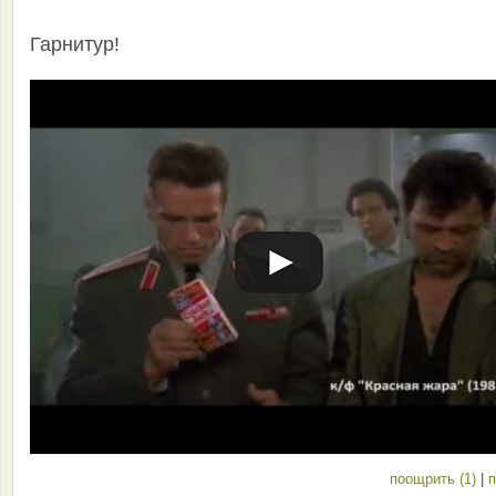
Гарнитур!
поощрить (1)
|
п