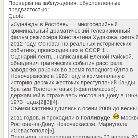
Проверка на заблуждения, обусловленные
предвзятостью:
Quote:
«Одна́жды в Росто́ве» — многосерийный
криминальный драматический телевизионный
фильм режиссёра Константина Худякова, снятый
2012 году. Основан на реальных исторических
событиях, происходивших в СССР[1].
Сценарий ленты, написанный Еленой Райской,
объединил трагические события расстрела
заводских рабочих во время голодного бунта в
Новочеркасске в 1962 году и криминальную
историю дерзких жестоких преступлений банды
братьев Толстопятовых («фантомасов»),
державшей в страхе весь Ростов-на-Дону в 196
1973 годах[2][3][4].
Съёмки картины длились с осени 2009 до весны
2011 годов, и проходили в
Голливуде
Москв
Ростове-на-Дону, Новочеркасске, Мариуполе
иСевастополе[5].
Премьера телесериала состоялась 23 апреля 20