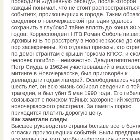
проводили «душевную беседу», после которой
каждый понимал, что не стоит распространяться
событиях, произошедших в городе. Таким образ
сведения о новочеркасской трагедии удалось
сохранить в глубокой тайне вплоть до конца 80-
годов. Корреспондент НТВ Роман Соболь пишет
Архивы КГБ по расстрелу в Новочеркасске до си
пор засекречены. Кто отдавал приказы, кто стре
по демонстрантам с крыши горкома КПСС, и ско
человек погибло – неизвестно. Двадцатипятиле
Пётр Сиуда, в 1962-м участвовавший в массово
митинге в Новочеркасске, был приговорён к
двенадцати годам лагерей. Освободившись чер
шесть лет, он всю жизнь собирал сведения о той
трагедии, и был убит 5 мая 1990 года. Его гибел
связывают с поиском тайных захоронений жертв
новочеркасского расстрела. За память порою
приходится платить дорогую цену.
Как заметали следы
Высшее руководство страны больше всего боял
огласки произошедших событий. Были предпри
все меры для того, чтобы информация никуда н