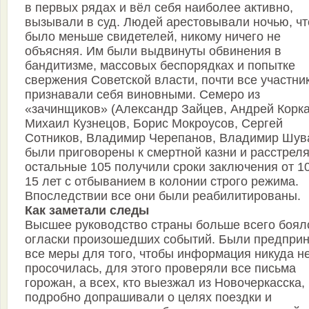
в первых рядах и вёл себя наиболее активно,
вызывали в суд. Людей арестовывали ночью, ч
было меньше свидетелей, никому ничего не
объясняя. Им были выдвинуты обвинения в
бандитизме, массовых беспорядках и попытке
свержения Советской власти, почти все участни
признавали себя виновными. Семеро из
«зачинщиков» (Александр Зайцев, Андрей Корка
Михаил Кузнецов, Борис Мокроусов, Сергей
Сотников, Владимир Черепанов, Владимир Шув
были приговорены к смертной казни и расстрел
остальные 105 получили сроки заключения от 1
15 лет с отбыванием в колонии строго режима.
Впоследствии все они были реабилитированы.
Как заметали следы
Высшее руководство страны больше всего боял
огласки произошедших событий. Были предпри
все меры для того, чтобы информация никуда н
просочилась, для этого проверяли все письма
горожан, а всех, кто выезжал из Новочеркасска,
подробно допрашивали о целях поездки и