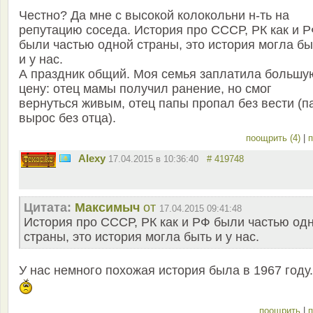
Честно? Да мне с высокой колокольни н-ть на
репутацию соседа. История про СССР, РК как и 
были частью одной страны, это история могла бы
и у нас.
А праздник общий. Моя семья заплатила большу
цену: отец мамы получил ранение, но смог
вернуться живым, отец папы пропал без вести (п
вырос без отца).
поощрить (4)
|
п
Alexy
17.04.2015 в 10:36:40
# 419748
Цитата:
Максимыч
от
17.04.2015 09:41:48
История про СССР, РК как и РФ были частью од
страны, это история могла быть и у нас.
У нас немного похожая история была в 1967 году.
поощрить
|
п