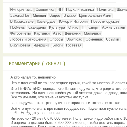
Империя зла
Экономика
ЧП
Наука и техника
Политика
Шымк
Закона.Нет
Мнения
Видео
В мире
Центральная Азия
В Казахстане
Календарь
Юмор и Истории
Новости оружия
HotNews
Скандалы
Культура
О нас
IT
Спорт
Архив статей
Фотоотчёты
Картинки
Авто
Девчонки
Мальчики
Любовь и отношения
Опросы
Download
Обменник
Ссылки
Библиотека
Ядерщик
Блоги
Гостевая
Комментарии ( 786821 )
А кто напал то, непонятно
Что с планетой не так последнее время, какой-то массовый свист
Это ГЕНИАЛЬНО господа. Кто бы мог подумать, что ради этого вс
затевалось. Ни один наш шибко умный эксперт даже не догадывал
Все то думали, что жана казахстан наступит
нан придумал этот трюк путин повторил вот и токаев не отстает
Всё что нужно знать про наше государство. Надеяться нужно толь
себя. Не будет у нас пенсии.
Интересно - 20 лет 6 670 000 тенге. Получается надо работать с 18
И зарплата должна быть 2 800 000 в месяц, чтобы достичь порога
достаточности. Как много людей в стране получают такую зарплат