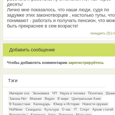
десять!
Лично мне показалось, что наши люди, судя по
задумке этих законотворцев , настолько тупы, что
понимают - работать и получать пенсион, что мож
быть прекраснее в сем возрасте!
поощрить (3)
|
п
Добавить сообщение
Чтобы добавлять комментарии
зарeгиcтрирyйтeсь
Тэги
Империя зла
Экономика
ЧП
Наука и техника
Политика
Шымк
Закона.Нет
Мнения
Видео
В мире
Центральная Азия
В Казахстане
Календарь
Юмор и Истории
Новости оружия
HotNews
Скандалы
Культура
О нас
IT
Спорт
Архив статей
Фотоотчёты
Картинки
Авто
Девчонки
Мальчики