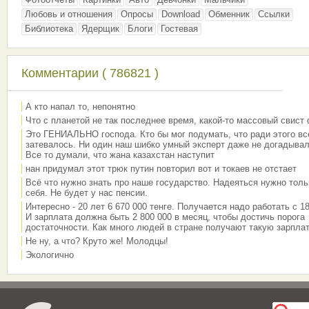
Любовь и отношения
Опросы
Download
Обменник
Ссылки
Библиотека
Ядерщик
Блоги
Гостевая
Комментарии ( 786821 )
А кто напал то, непонятно
Что с планетой не так последнее время, какой-то массовый свист
Это ГЕНИАЛЬНО господа. Кто бы мог подумать, что ради этого вс
затевалось. Ни один наш шибко умный эксперт даже не догадывал
Все то думали, что жана казахстан наступит
нан придумал этот трюк путин повторил вот и токаев не отстает
Всё что нужно знать про наше государство. Надеяться нужно толь
себя. Не будет у нас пенсии.
Интересно - 20 лет 6 670 000 тенге. Получается надо работать с 18
И зарплата должна быть 2 800 000 в месяц, чтобы достичь порога
достаточности. Как много людей в стране получают такую зарплат
Не ну, а что? Круто же! Молодцы!
Экологично