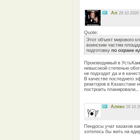
Ал
29.10.2020
Quote:
Этот объект мирового к
воинским частям площадк
подготовку
по охране я
Производимый в УстьКама
невысокой степенью обог
не подходит да и в качес
В качестве последнего 
реакторов в Казахстане 
построить планировали...
Aлекс
29.10.
Пендосы учат казахов ка
хотелось бы жить на яде