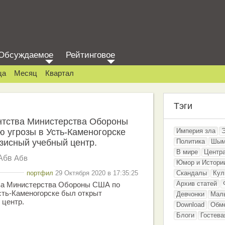
Обсуждаемое
Рейтинговое
ца
Месяц
Квартал
Тэги
нтства Министерства Обороны
 угрозы в Усть-Каменогорске
Империя зла
зисный учебный центр.
Политика
Шым
В мире
Центр
Абв
Абв
Юмор и Истори
портфил
29 Октября 2020 в 17:35:25
Скандалы
Кул
Архив статей
ва Министерства Обороны США по
сть-Каменогорске был открыт
Девчонки
Мал
 центр.
Download
Обм
Блоги
Гостева