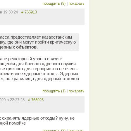
поощрить (9)
|
покарать
 в 19:30:24
# 765913
ласса предоставляет казахстанским
у, где они могут пройти критическую
дерных объектов.
не реакторный уран в связи с
ащения для боевого ядреного оружия
тве грязного для террористов не очень.
эффективнее ядерные отходы. Ядерных
нет, но хранилища для ядерных отходов
поощрить (1)
|
покарать
2020 в 22:27:28
# 765926
к охранять ядерные отходы? нуну, не
рной помойке
поощрить (2)
|
покарать