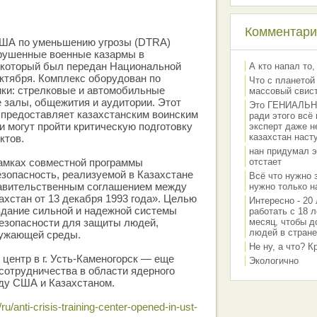
Комментарии
 США по уменьшению угрозы (DTRA)
рушенные военные казармы в
 который был передан Национальной
А кто напал то,
октября. Комплекс оборудован по
Что с планетой
ики: стрелковые и автомобильные
массовый свис
 залы, общежития и аудитории. Этот
Это ГЕНИАЛЬНО 
 предоставляет казахстанским воинским
ради этого всё
и могут пройти критическую подготовку
эксперт даже н
казахстан наст
ктов.
нан придумал э
рамках совместной программы
отстает
зопасность, реализуемой в Казахстане
Всё что нужно 
равительственным соглашением между
нужно только на
хстан от 13 декабря 1993 года». Целью
Интересно - 20 
здание сильной и надежной системы
работать с 18 л
езопасности для защиты людей,
месяц, чтобы д
людей в стране
ружающей среды.
Не ну, а что? 
центр в г. Усть-Каменогорск — еще
Экологично
 сотрудничества в области ядерного
ду США и Казахстаном.
u/anti-crisis-training-center-opened-in-ust-