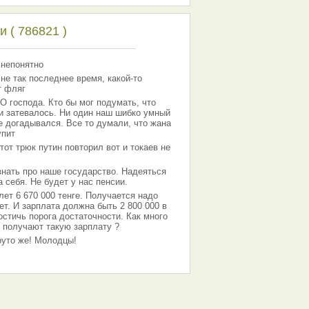
 ( 786821 )
 непонятно
 не так последнее время, какой-то
т фляг
господа. Кто бы мог подумать, что
 и затевалось. Ни один наш шибко умный
е догадывался. Все то думали, что жана
упит
тот трюк путин повторил вот и токаев не
знать про наше государство. Надеяться
 себя. Не будет у нас пенсии.
лет 6 670 000 тенге. Получается надо
ет. И зарплата должна быть 2 800 000 в
остичь порога достаточности. Как много
 получают такую зарплату ?
Круто же! Молодцы!