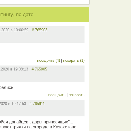
,
йтингу
по дате
0.2020 в 19:00:59
# 765903
поощрить (4)
|
покарать (1)
0.2020 в 19:08:13
# 765905
рались!
поощрить
|
покарать
.2020 в 19:17:53
# 765911
ойся данайцев , дары приносящих"...
ивают грядки
на огороде
в Казахстане.