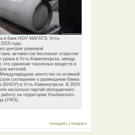
на в банк НОУ МАГАТЭ. Усть-
 2019 года.
 из центров урановой
ана: активистов беспокоит открытие
о урана в Усть-Каменогорске, между
т, что хранение токсичных веществ в
для жителей.
и Международное агентство по атомной
сали соглашение о размещении банка
а (БНОУ) в Усть-Каменогорске. В 2019
вили несколько партий обогащенного
 работу на территории Ульбинского
да (УМЗ).
поощрить
|
покарать