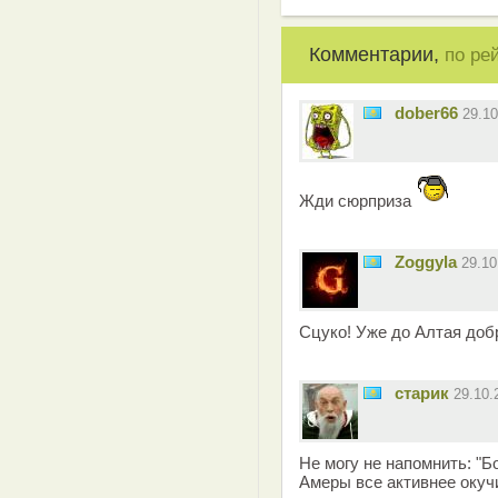
Комментарии,
по ре
dober66
29.1
Жди сюрприза
Zoggyla
29.1
Сцуко! Уже до Алтая доб
старик
29.10
Не могу не напомнить: "Б
Амеры все активнее окуч