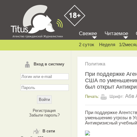
Свежее
Читаемое
2 суток
Неделя
1/2меся
Политика
Вход в систему
При поддержке Аге
США по уменьшению
был открыт Антикри
Абв
Печать:
Шрифт:
Регистрация
При поддержке Агентст
Забыли пароль?
уменьшению угрозы в У
Антикризисный учебный
В сети