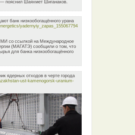
 — пояснил Шаяхмет Шиганаков.
дают банк низкообогащённого урана
s/energetics/yadernyiy_zapas_155067794
 СМИ со ссылкой на Международное
ергии (МАГАТЭ) сообщили о том, что
сырья для банка низкообогащённого
ник ядерных отходов в черте города
/kazakhstan-ust-kamenogorsk-uranium-