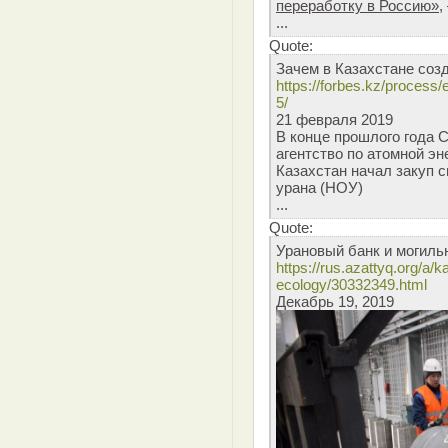
переработку в Россию»
,
...
Quote:
Зачем в Казахстане соз
https://forbes.kz/proces
5/
21 февраля 2019
В конце прошлого года
агентство по атомной эн
Казахстан начал закуп 
урана (НОУ)
...
Quote:
Урановый банк и могиль
https://rus.azattyq.org/a
ecology/30332349.html
Декабрь 19, 2019