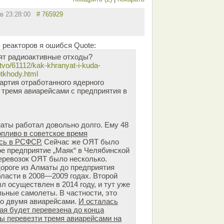
 в 23:28:00
# 765929
 реакторов я ошибся Quote:
зят радиоактивные отходы?
stvo/61112/kak-khranyat-i-kuda-
otkhody.html
артия отработанного ядерного
 тремя авиарейсами с предприятия в
аты работал довольно долго. Ему 48
опливо в советское время
сь в РСФСР.
Сейчас же ОЯТ было
ое предприятие „Маяк“ в Челябинской
перевозок ОЯТ было несколько.
ороге из Алматы до предприятия
бласти в 2008—2009 годах. Второй
 осуществлен в 2014 году, и тут уже
ьные самолеты. В частности, это
но двумя авиарейсами.
И осталась
ая будет перевезена до конца
ны перевезти тремя авиарейсами на