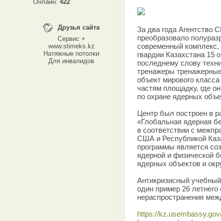
Онлайн:
422
Друзья сайта
За два года Агентство
преобразовало полураз
Сервис +
современный комплекс,
www.stimeks.kz
Натяжные потолки
гвардии Казахстана 15 
Для инвалидов
последнему слову техн
тренажеры тренажерные
объект мирового класса
частям площадку, где он
по охране ядерных объе
Центр был построен в 
«Глобальная ядерная бе
в соответствии с межп
США и Республикой Каза
программы является со
ядерной и физической б
ядерных объектов и ок
Антикризисный учебный 
один пример 26 летнего
нераспространения меж
https://kz.usembassy.gov/r