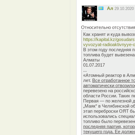
Ал
29.10.2020
Относительно отсутствия
Как хранят и куда выво
https://kapital.kz/gosudar
vyvozyat-radioaktivnyye-
В этом году последняя п
топлива будет вывезена
Алматы
01.07.2017
...
«Атомный реактор в Алм
лет.
Все отработанное т
автоматически отвозило
перевезено на российск
области России. Таких 
Первая — по железной д
„Маяк“ в Челябинской о
этап переброски ОЯТ был
использовались специал
топливо было перевезе
последняя партия, котор
текущего года. Ее долж