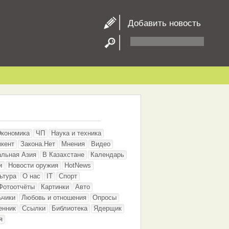
Добавить новость
Экономика
ЧП
Наука и техника
кент
Закона.Нет
Мнения
Видео
альная Азия
В Казахстане
Календарь
и
Новости оружия
HotNews
ьтура
О нас
IT
Спорт
Фотоотчёты
Картинки
Авто
ьчики
Любовь и отношения
Опросы
енник
Ссылки
Библиотека
Ядерщик
я