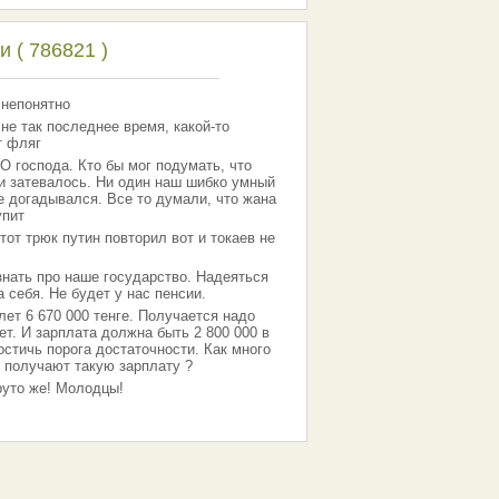
 ( 786821 )
 непонятно
 не так последнее время, какой-то
т фляг
господа. Кто бы мог подумать, что
 и затевалось. Ни один наш шибко умный
е догадывался. Все то думали, что жана
упит
тот трюк путин повторил вот и токаев не
знать про наше государство. Надеяться
 себя. Не будет у нас пенсии.
лет 6 670 000 тенге. Получается надо
ет. И зарплата должна быть 2 800 000 в
остичь порога достаточности. Как много
 получают такую зарплату ?
Круто же! Молодцы!