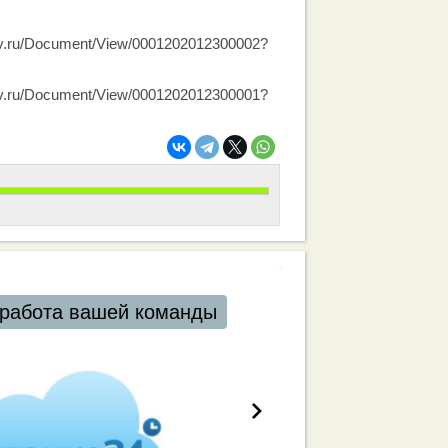
.gov.ru/Document/View/0001202012300002?
.gov.ru/Document/View/0001202012300001?
работа вашей команды