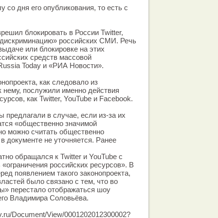
у со дня его опубликования, то есть с
решил блокировать в России Twitter,
 «дискриминацию» российских СМИ. Речь
 выдаче или блокировке на этих
ссийских средств массовой
ussia Today и «РИА Новости».
онопроекта, как следовало из
к нему, послужили именно действия
урсов, как Twitter, YouTube и Facebook.
 предлагали в случае, если из-за их
атся «общественно значимой
но можно считать общественно
в документе не уточняется. Ранее
тно обращался к Twitter и YouTube с
 «ограничения российских ресурсов». В
еред появлением такого законопроекта,
ластей было связано с тем, что во
ды» перестало отображаться шоу
его Владимира Соловьёва.
.gov.ru/Document/View/0001202012300002?