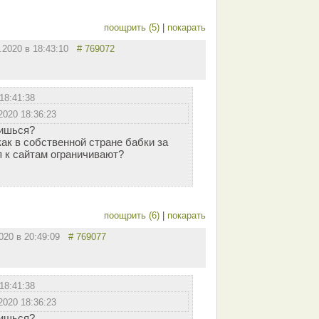
поощрить (5)
|
покарать
2.2020 в 18:43:10
# 769072
18:41:38
2020 18:36:23
оишься?
ак в собственной стране бабки за
п к сайтам ограничивают?
поощрить (6)
|
покарать
2020 в 20:49:09
# 769077
18:41:38
2020 18:36:23
оишься?