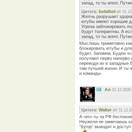
запад, то ты агент, Пут
Цитата:
bolatbol
от
31.12
Желчь разрушает здоров
ютубы имеют хорошие де
Угроза заблокировать по
будут толерантны. А ес
запад, то ты агент, Пут
Мыслишь примитивно как
блокировать ютубы и для
будет. Запомни. Будеи чс
получают перво наперво к
переводя их в западные б
там лучшей жизни. И ты 
и команды.
Ал
31.12.2020
Цитата:
Walter
от
31.12.2
А чего ты за РФ беспоко
Неужели не замечаешь ка
"бугор" выводят и доступ