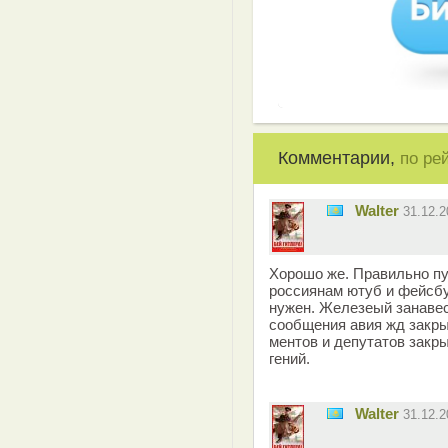
Комментарии,
по ре
Walter
31.12.
Хорошо же. Правильно пу
россиянам ютуб и фейсбу
нужен. Железеый занавес
сообщения авия жд закры
ментов и депутатов закр
гений.
Walter
31.12.