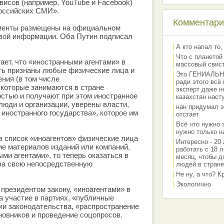
висов (например, YouTube и Facebook)
российских СМИ».
Комментарии
менты размещены на официальном
овой информации. Оба Путин подписал
А кто напал то,
Что с планетой
ает, что «иностранными агентами» в
массовый свис
ть признаны любые физические лица и
Это ГЕНИАЛЬНО 
ния (в том числе
ради этого всё
 которые занимаются в стране
эксперт даже н
стью и получают при этом иностранное
казахстан наст
люди и организации, уверены власти,
нан придумал э
 иностранного государства», которое им
отстает
Всё что нужно 
нужно только на
в список «иноагентов» физические лица
Интересно - 20 
ие материалов изданий или компаний,
работать с 18 л
ми агентами», то теперь оказаться в
месяц, чтобы д
 за свою непосредственную
людей в стране
Не ну, а что? 
Экологично
президентом закону, «иноагентами» в
а участие в партиях, «публичные
и законодательства, «распространение
новников и проведение соцопросов.