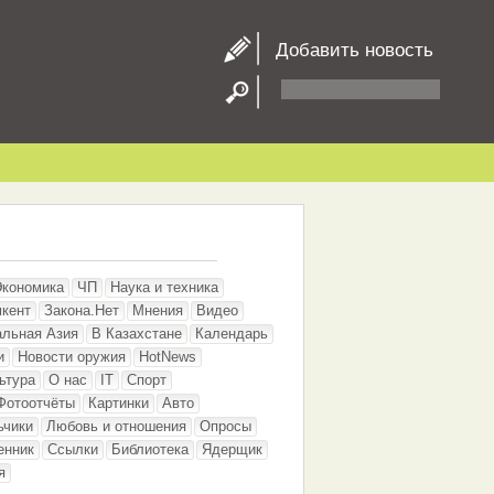
Добавить новость
Экономика
ЧП
Наука и техника
кент
Закона.Нет
Мнения
Видео
альная Азия
В Казахстане
Календарь
и
Новости оружия
HotNews
ьтура
О нас
IT
Спорт
Фотоотчёты
Картинки
Авто
ьчики
Любовь и отношения
Опросы
енник
Ссылки
Библиотека
Ядерщик
я