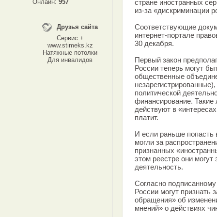
Онлайн:
957
стране иностранных сер
из-за «дискриминации 
Соответствующие доку
Друзья сайта
интернет-портале прав
Сервис +
30 декабря.
www.stimeks.kz
Натяжные потолки
Первый закон предполаг
Для инвалидов
России теперь могут бы
общественные объедине
незарегистрированные),
политической деятельно
финансирование. Такие 
действуют в «интересах
платит.
И если раньше попасть 
могли за распространен
признанных «иностранны
этом реестре они могут
деятельность.
Согласно подписанному 
России могут признать з
обращения» об изменени
мнений» о действиях чи