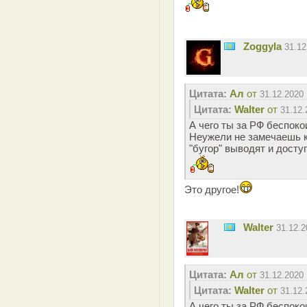
Zoggyla
31.1
Цитата:
Ал
от
31.12.2020 
Цитата:
Walter
от
31.12.
А чего ты за РФ беспок
Неужели не замечаешь к
"бугор" выводят и досту
Это другое!
Walter
31.12.
Цитата:
Ал
от
31.12.2020 
Цитата:
Walter
от
31.12.
А чего ты за РФ беспок