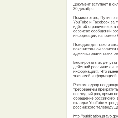
Документ вступает в сил
30 декабря.
Помимо этого, Путин раз
YouTube и Facebook за
идёт об ограничениях в
сервисах сообщений ро
информации, например R
Поводом для такого зак
пояснительной записки 
администрации таких рес
Блокировать их депутаты
действий россияне лиш
информации». Что имен
значимой информацией, 
Роскомнадзор неоднокра
требованием прекратить
последний раз, прямо п
обращение российских в
вкладке YouTube «трен
российского телеведущ
http://publication.pravo