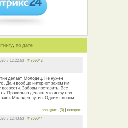
,
йтингу
по дате
2020 в 12:22:53
# 769042
тин делает. Молодец. Не нужен
к . Да и вообще интернет зачем им
 возвести. Заборы поставить. Все
ть. Правильно делают что инфу про
ывают. Молодец путин. Одним словом
поощрить (3)
|
покарать
2020 в 12:43:53
# 769044