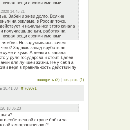
ин назвал вещи своими именами
.2020 14:45:21
ье. Забей и живи долго. Всякие
ньги на рекламе, в России тоже.
действует и начальники этого канала
ли получаешь деньги, работая на
ин назвал вещи своими именами
 лямбля. Не задумываясь зачем
 чего? Заднюю запад врубать не
е хуже и хуже. А деньги с запада
то у руля государсва и стоит. Далее
анки для лучшей жизни. Не у себя а
живи веря в правильность действий пу
поощрить (3)
|
покарать (1)
 в 18:41:38
# 769071
020 18:36:23
ишься?
к в собственной стране бабки за
 к сайтам ограничивают?