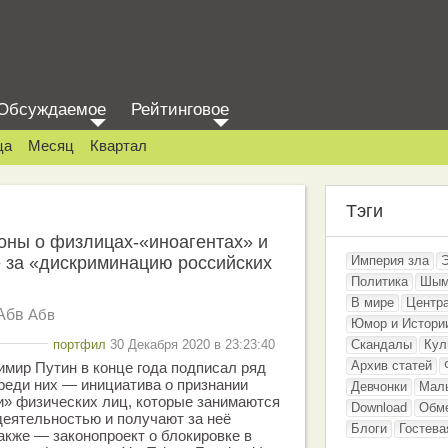
Обсуждаемое
Рейтинговое
ца
Месяц
Квартал
Тэги
оны о физлицах-«иноагентах» и
 за «дискриминацию российских
Империя зла
Политика
Шым
В мире
Центр
Абв
Абв
Юмор и Истори
портфил
30 Декабря 2020 в 23:23:40
Скандалы
Кул
Архив статей
мир Путин в конце года подписал ряд
реди них — инициатива о признании
Девчонки
Мал
и» физических лиц, которые занимаются
Download
Обм
деятельностью и получают за неё
Блоги
Гостева
также — законопроект о блокировке в