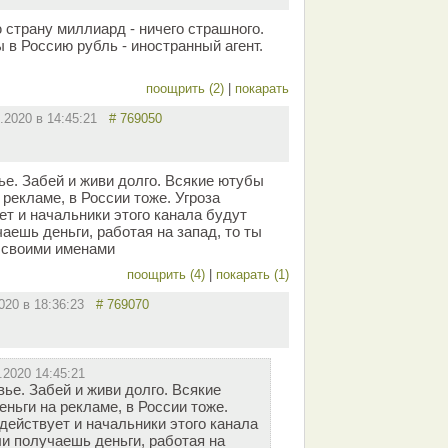
 страну миллиард - ничего страшного.
 в Россию рубль - иностранный агент.
поощрить (2)
|
покарать
2.2020 в 14:45:21
# 769050
е. Забей и живи долго. Всякие ютубы
рекламе, в России тоже. Угроза
ет и начальники этого канала будут
аешь деньги, работая на запад, то ты
и своими именами
поощрить (4)
|
покарать (1)
2020 в 18:36:23
# 769070
.2020 14:45:21
ье. Забей и живи долго. Всякие
ньги на рекламе, в России тоже.
действует и начальники этого канала
ли получаешь деньги, работая на