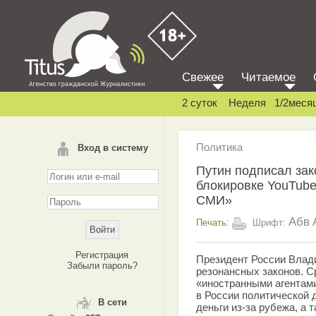
Свежее
Читаемое
2 суток
Неделя
1/2меся
Политика
Вход в систему
Путин подписал зак
блокировке YouTube
СМИ»
Абв
Печать:
Шрифт:
Регистрация
Президент России Влади
Забыли пароль?
резонансных законов. С
«иностранными агентам
в России политической 
В сети
деньги из-за рубежа, а 