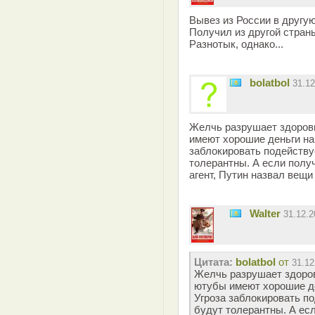
Вывез из России в другую
Получил из другой страны
Разнотык, однако...
bolatbol
31.1
Желчь разрушает здоровь
имеют хорошие деньги на 
заблокировать подейству
толерантны. А если получ
агент, Путин назвал вещ
Walter
31.12.
Цитата:
bolatbol
от
31.12
Желчь разрушает здоров
ютубы имеют хорошие де
Угроза заблокировать по
будут толерантны. А ес