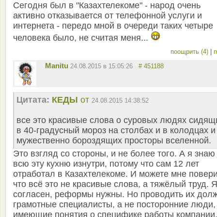
Сегодня был в "Казахтелекоме" - народ очень
активно отказывается от телефонной услуги и
интернета - передо мной в очереди таких четыре
человека было, не считая меня...
поощрить (4)
|
п
Manitu
24.08.2015 в 15:05:26
# 451188
Цитата:
КЕДЫ
от
24.08.2015 14:38:52
все это красивые слова о суровых людях сидящ
в 40-градусный мороз на столбах и в колодцах и
мужественно бороздящих просторы вселенной.
Это взгляд со стороны, и не более того. А я знаю
всю эту кухню изнутри, потому что сам 12 лет
отработал в Казахтелекоме. И можете мне повери
что всё это не красивые слова, а тяжёлый труд. 
согласен, реформы нужны. Но проводить их дол
грамотные специалисты, а не посторонние люди,
имеющие понятия о специфике работы компании,