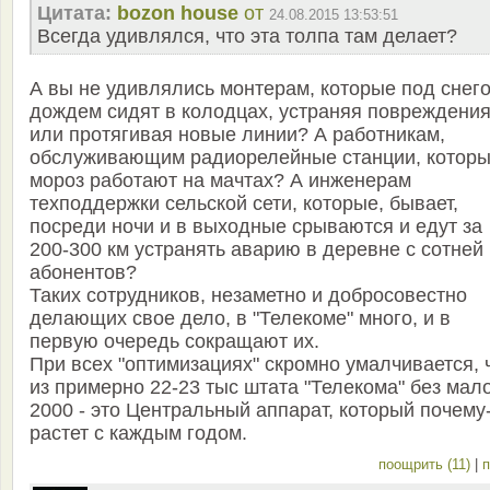
Цитата:
bozon house
от
24.08.2015 13:53:51
Всегда удивлялся, что эта толпа там делает?
А вы не удивлялись монтерам, которые под снег
дождем сидят в колодцах, устраняя повреждени
или протягивая новые линии? А работникам,
обслуживающим радиорелейные станции, которы
мороз работают на мачтах? А инженерам
техподдержки сельской сети, которые, бывает,
посреди ночи и в выходные срываются и едут за
200-300 км устранять аварию в деревне с сотней
абонентов?
Таких сотрудников, незаметно и добросовестно
делающих свое дело, в "Телекоме" много, и в
первую очередь сокращают их.
При всех "оптимизациях" скромно умалчивается, 
из примерно 22-23 тыс штата "Телекома" без мал
2000 - это Центральный аппарат, который почему
растет с каждым годом.
поощрить (11)
|
п