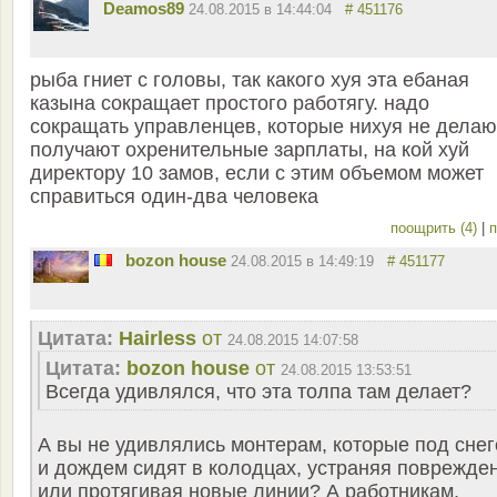
Deamos89
24.08.2015 в 14:44:04
# 451176
рыба гниет с головы, так какого хуя эта ебаная
казына сокращает простого работягу. надо
сокращать управленцев, которые нихуя не делаю
получают охренительные зарплаты, на кой хуй
директору 10 замов, если с этим объемом может
справиться один-два человека
поощрить (4)
|
п
bozon house
24.08.2015 в 14:49:19
# 451177
Цитата:
Hairless
от
24.08.2015 14:07:58
Цитата:
bozon house
от
24.08.2015 13:53:51
Всегда удивлялся, что эта толпа там делает?
А вы не удивлялись монтерам, которые под сне
и дождем сидят в колодцах, устраняя поврежде
или протягивая новые линии? А работникам,