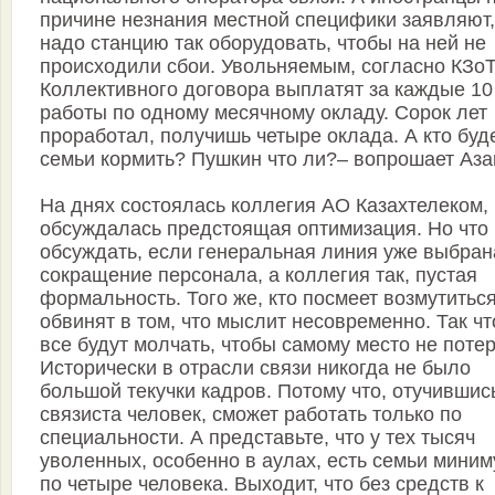
причине незнания местной специфики заявляют,
надо станцию так оборудовать, чтобы на ней не
происходили сбои. Увольняемым, согласно КЗоТ
Коллективного договора выплатят за каждые 10
работы по одному месячному окладу. Сорок лет
проработал, получишь четыре оклада. А кто буд
семьи кормить? Пушкин что ли?– вопрошает Аза
На днях состоялась коллегия АО Казахтелеком, 
обсуждалась предстоящая оптимизация. Но что
обсуждать, если генеральная линия уже выбран
сокращение персонала, а коллегия так, пустая
формальность. Того же, кто посмеет возмутитьс
обвинят в том, что мыслит несовременно. Так чт
все будут молчать, чтобы самому место не потер
Исторически в отрасли связи никогда не было
большой текучки кадров. Потому что, отучившис
связиста человек, сможет работать только по
специальности. А представьте, что у тех тысяч
уволенных, особенно в аулах, есть семьи мини
по четыре человека. Выходит, что без средств к