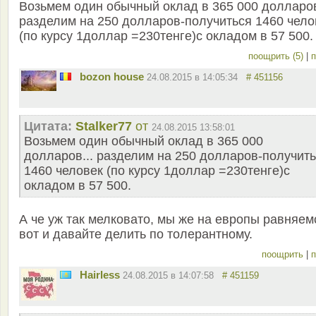
Возьмем один обычный оклад в 365 000 долларов
разделим на 250 долларов-получиться 1460 чело
(по курсу 1доллар =230тенге)с окладом в 57 500.
поощрить (5)
|
п
bozon house
24.08.2015 в 14:05:34
# 451156
Цитата:
Stalker77
от
24.08.2015 13:58:01
Возьмем один обычный оклад в 365 000
долларов... разделим на 250 долларов-получит
1460 человек (по курсу 1доллар =230тенге)с
окладом в 57 500.
А че уж так мелковато, мы же на европы равняем
вот и давайте делить по толерантному.
поощрить
|
п
Hairless
24.08.2015 в 14:07:58
# 451159