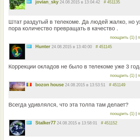
jovian_sky
24.08.2015 в 13:04:42
# 451135
Штат раздутый в телекоме. Да людей жалко, но 
пора количество превращать в качество .
поощрить (1)
|
п
Hunter
24.08.2015 в 13:40:00
# 451145
Коррекции окладов не было в телекоме уже 3 года
поощрить (1)
|
п
bozon house
24.08.2015 в 13:53:51
# 451149
Всегда удивлялся, что эта толпа там делает?
поощрить (1)
|
п
Stalker77
24.08.2015 в 13:58:01
# 451152