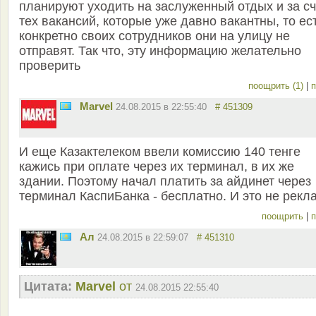
планируют уходить на заслуженный отдых и за сч
тех вакансий, которые уже давно вакантны, то ес
конкретно своих сотрудников они на улицу не
отправят. Так что, эту информацию желательно
проверить
поощрить (1)
|
п
Marvel
24.08.2015 в 22:55:40
# 451309
И еще Казактелеком ввели комиссию 140 тенге
кажись при оплате через их терминал, в их же
здании. Поэтому начал платить за айдинет через
терминал КаспиБанка - бесплатно. И это не рекл
поощрить
|
п
Ал
24.08.2015 в 22:59:07
# 451310
Цитата:
Marvel
от
24.08.2015 22:55:40