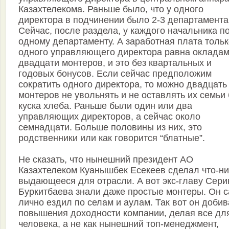
Казахтелекома. Раньше было, что у одного
директора в подчинении было 2-3 департамента
Сейчас, после раздела, у каждого начальника п
одному департаменту. А заработная плата тольк
одного управляющего директора равна оклада
двадцати монтеров, и это без квартальных и
годовых бонусов. Если сейчас предположим
сократить одного директора, то можно двадцать
монтеров не увольнять и не оставлять их семьи 
куска хлеба. Раньше были один или два
управляющих директоров, а сейчас около
семнадцати. Больше половины из них, это
родственники или как говорится “блатные”.
Не сказать, что нынешний президент АО
Казахтелеком Куанышбек Есекеев сделал что-н
выдающееся для отрасли. А вот экс-главу Сери
Буркитбаева знали даже простые монтеры. Он 
лично ездил по селам и аулам. Так вот он доби
повышения доходности компании, делая все дл
человека, а не как нынешний топ-менеджмент,