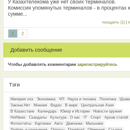
У Казахтелекома уже нет своих терминалов.
Комиссия упомянутых терминалов - в процентах 
сумме...
поощрить (1)
|
п
1
2
Добавить сообщение
Чтобы добавлять комментарии
зарeгиcтрирyйтeсь
Тэги
Империя зла
Экономика
ЧП
Наука и техника
Политика
Шымк
Закона.Нет
Мнения
Видео
В мире
Центральная Азия
В Казахстане
Календарь
Юмор и Истории
Новости оружия
HotNews
Скандалы
Культура
О нас
IT
Спорт
Архив статей
Фотоотчёты
Картинки
Авто
Девчонки
Мальчики
Любовь и отношения
Опросы
Download
Обменник
Ссылки