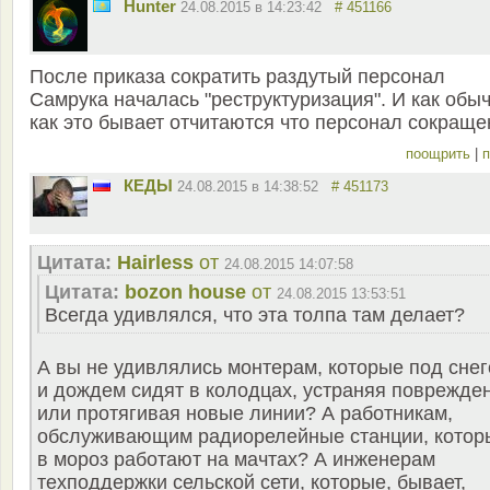
Hunter
24.08.2015 в 14:23:42
# 451166
После приказа сократить раздутый персонал
Самрука началась "реструктуризация". И как обы
как это бывает отчитаются что персонал сокращен
поощрить
|
п
КЕДЫ
24.08.2015 в 14:38:52
# 451173
Цитата:
Hairless
от
24.08.2015 14:07:58
Цитата:
bozon house
от
24.08.2015 13:53:51
Всегда удивлялся, что эта толпа там делает?
А вы не удивлялись монтерам, которые под сне
и дождем сидят в колодцах, устраняя поврежде
или протягивая новые линии? А работникам,
обслуживающим радиорелейные станции, котор
в мороз работают на мачтах? А инженерам
техподдержки сельской сети, которые, бывает,