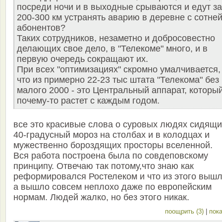
посреди ночи и в выходные срываются и едут за
200-300 км устранять аварию в деревне с сотне
абонентов?
Таких сотрудников, незаметно и добросовестно
делающих свое дело, в "Телекоме" много, и в
первую очередь сокращают их.
При всех "оптимизациях" скромно умалчивается,
что из примерно 22-23 тыс штата "Телекома" без
малого 2000 - это Центральный аппарат, которы
почему-то растет с каждым годом.
все это красивые слова о суровых людях сидящи
40-градусный мороз на столбах и в колодцах и
мужественно бороздящих просторы вселенной.
Вся работа построена была по совдеповскому
принципу. Отвечаю так потому,что знаю как
реформировался Ростелеком и что из этого вышл
а вышло совсем неплохо даже по европейским
нормам. Людей жалко, но без этого никак.
поощрить (3)
|
пока