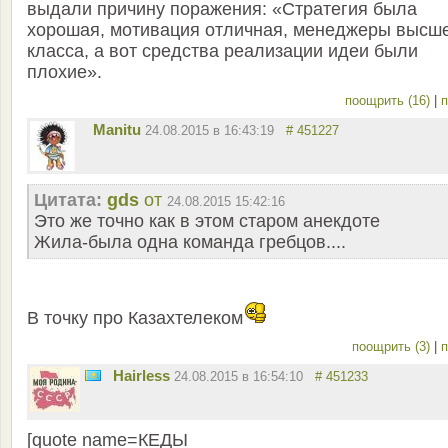
выдали причину поражения: «Стратегия была
хорошая, мотивация отличная, менеджеры высш
класса, а вот средства реализации идеи были
плохие».
поощрить (16)
|
п
Manitu
24.08.2015 в 16:43:19
# 451227
Цитата:
gds
от
24.08.2015 15:42:16
Это же точно как в этом старом анекдоте
Жила-была одна команда гребцов....
В точку про Казахтелеком
поощрить (3)
|
п
Hairless
24.08.2015 в 16:54:10
# 451233
[quote name=КЕДЫ