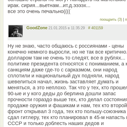
ирак. сирия...вьетнам...ит.д.ээээх...
все это очень печально((((
поощрить (3)
|
п
GoodZone
21.01.2015 в 11:35:29
# 401159
Ну не знаю, часто общаюсь с россиянами - цены
конечно немного выросли, но не так все критично
долларом там не очень то следят, все в рублях...
политике президента относятся с пониманием, а 
санкциям даже где-то с сарказмом, они народ
сплотили и национальный дух подняли, народ
шевелиться начал, жизнь заставляет думать и
меняться, а это неплохо. Так что у тех, кто проше
90-ые и у кого деды до берлина дошли запас
прочности гораздо выше тех, кто делал состояни
продаже оружия и фашикам и нам, тех кто второй
фронт открывал 3 года, тех кто польшу-союзника
сдал гитлеру, тех кто планировал в 45-м напасть 
СССР и только доблесть наших дедов и