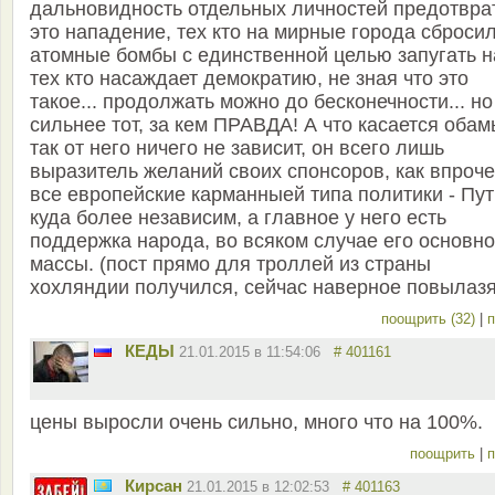
дальновидность отдельных личностей предотвра
это нападение, тех кто на мирные города сброси
атомные бомбы с единственной целью запугать н
тех кто насаждает демократию, не зная что это
такое... продолжать можно до бесконечности... но
сильнее тот, за кем ПРАВДА! А что касается оба
так от него ничего не зависит, он всего лишь
выразитель желаний своих спонсоров, как впроче
все европейские карманныей типа политики - Пу
куда более независим, а главное у него есть
поддержка народа, во всяком случае его основн
массы. (пост прямо для троллей из страны
хохляндии получился, сейчас наверное повылазя
поощрить (32)
|
п
КЕДЫ
21.01.2015 в 11:54:06
# 401161
цены выросли очень сильно, много что на 100%.
поощрить
|
п
Кирсан
21.01.2015 в 12:02:53
# 401163