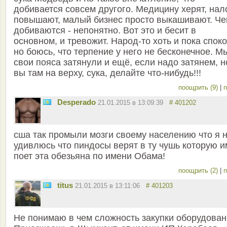
добивается совсем другого. Медицину херят, нал
повышают, малый бизнес просто выкашивают. Че
добиваются - непонятно. Вот это и бесит в
основном, и тревожит. Народ-то хоть и пока споко
но боюсь, что терпение у него не бесконечное. М
свои пояса затянули и ещё, если надо затянем, н
вы там на верху, сука, делайте что-нибудь!!!
поощрить (9)
|
п
Desperado
21.01.2015 в 13:09:39
# 401202
сша так промыли мозги своему населению что я 
удивлюсь что пиндосы верят в ту чушь которую и
поет эта обезьяна по имени Обама!
поощрить (2)
|
п
titus
21.01.2015 в 13:11:06
# 401203
Не понимаю в чем сложность закупки оборудова