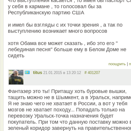
что выступления касается , то имея бы паспорт 
у себя в кармане , то голосовал бы за
Республиканскую партию США
и имел бы взгляды с их точки зрения , а так по
выступлению возникает много вопросов
хотя Обама все может сказать , ибо это его "
лебединая песня" больше ему в Белом Доме не
сидеть
поощрить
|
п
titus
21.01.2015 в 13:20:12
# 401207
Фантазер это ты! Притащу хоть буровые вышки,
тащить можно не в Шымкент, а в Уральск, наприм
Я не знаю чего не хватает в России, а вот у тебя
мозгов не хватает походу... Попадать только на
перевозку Уральск-точка назначения будет
покупатель. При том что данную поставку можно 
зеленый коридор завернуть на правительственно