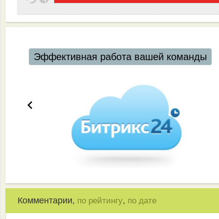
Эффективная работа вашей команды
Комментарии,
,
по рейтингу
по дате