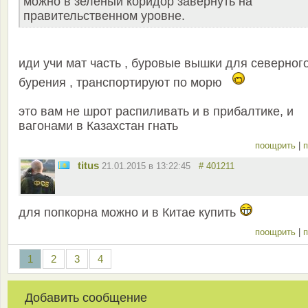
можно в зеленый коридор завернуть на
правительственном уровне.
иди учи мат часть , буровые вышки для северног
бурения , транспортируют по морю
это вам не шрот распиливать и в прибалтике, и
вагонами в Казахстан гнать
поощрить
|
п
titus
21.01.2015 в 13:22:45
# 401211
для попкорна можно и в Китае купить
поощрить
|
п
1
2
3
4
Добавить сообщение