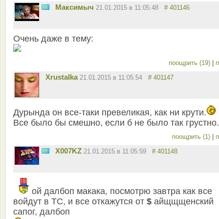
Максимыч
21.01.2015 в 11:05:48
# 401146
Очень даже в тему:
поощрить (19)
|
п
Xrustalka
21.01.2015 в 11:05:54
# 401147
Дурында он все-таки превеликая, как ни крути.
Все было бы смешно, если б не было так грустно.
поощрить (1)
|
п
X007KZ
21.01.2015 в 11:05:59
# 401148
ой далбоп макака, посмотрю завтра как все
войдут в ТС, и все откажутся от
$
айщщщенский
сапог, далбоп