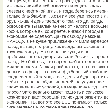
санкциям, а эти всё только рассуждают, что вот-в
мы ка-а-к начнём всё импортозамещать, ка-а-к
слезем с нефтяной иглы, и тогда берегись америк
Только бла-бла-бла... Хотя им все уже просто в л
орут, каждый день твердят о том, что да, бл*дь,
освободите вы малый бизнес от налогов вообще!
крохи, которые вы собираете, никакой погоды в
экономике не сделают. Дайте свободу наконец
НАРОДУ, а не кучке приближённых миллиардеров
народ вытащит страну, как всегда вытаскивал в
трудную минуту. Не бояре, ни купцы и не
приближённые ко двору спасали Россию, а прост
народ. Не бойтесь, что народ разбогатеет и стане
миллионерами. А если разбогатеет, то не вывезе
деньги в офшоры, не купит футбольный клуб или
средневековый замок, а все деньги будет тратить
себя в стране на обучение детей, на улучшение
своих жилищных условий, на медицину и т.д. Это
плохо? Зато реально может поднять и сельское
хозяйство и даст хороший толчок для развития в
экономики. Так вот это всё ВСЕ понимают, только
сука Медведв и Ко такое впечатление, что