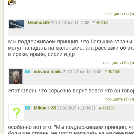
поощрить (7)
|
п
Deamos89
21.01.2015 в 11:22:02
# 401153
Мы поддерживаем принцип, что большие страны 
могут нападать на маленькие. ага расскажи об эт
в ираке, иране, сирии и др
поощрить (18)
|
п
edward mails
21.01.2015 в 11:26:52
# 401155
Этот Олень что серьезно верит вовсе что он гово
поощрить (9)
|
п
Mikhail_88
21.01.2015 в 11:30:21
# 401158
особенно вот это: "Мы поддерживаем принцип, ч
большие страны не могут нападать на маленькие"