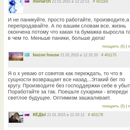
monarch
21.01.2015 в 12:22:51
# 401169
И не паникуйте, просто работайте, производите,а
перепродавайте. А по вашим словам все, жизнь
окончена потому что какая та бумажка выросла т
в чем то. Меньше паники, больше дела!
поощрить (6)
|
п
bozon house
21.01.2015 в 12:32:20
# 401175
Я о х уеваю от советов как переждать, то что в
сущности возвращает все назад...Этакий бег по
кругу. Производите без господдержки себе в убыт
Поработайте за так. Поешьте сухарики - впереди
светлое будущее. Оптимизм зашкаливает.
поощрить (5)
|
п
КЕДЫ
21.01.2015 в 12:33:12
# 401178