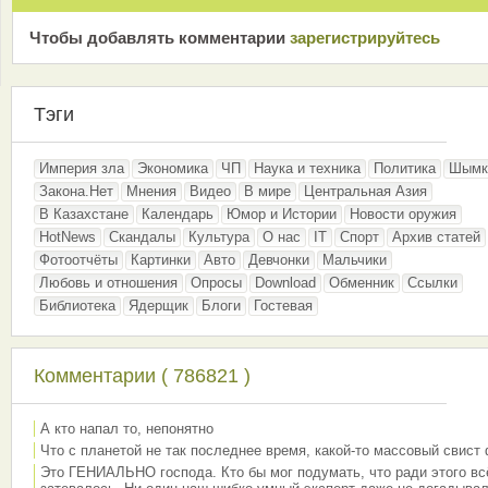
Чтобы добавлять комментарии
зарeгиcтрирyйтeсь
Тэги
Империя зла
Экономика
ЧП
Наука и техника
Политика
Шымк
Закона.Нет
Мнения
Видео
В мире
Центральная Азия
В Казахстане
Календарь
Юмор и Истории
Новости оружия
HotNews
Скандалы
Культура
О нас
IT
Спорт
Архив статей
Фотоотчёты
Картинки
Авто
Девчонки
Мальчики
Любовь и отношения
Опросы
Download
Обменник
Ссылки
Библиотека
Ядерщик
Блоги
Гостевая
Комментарии ( 786821 )
А кто напал то, непонятно
Что с планетой не так последнее время, какой-то массовый свист
Это ГЕНИАЛЬНО господа. Кто бы мог подумать, что ради этого вс