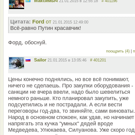
Максимыч
21.01.2015 в 12:55:18
# 401196
Цитата:
Ford
от
21.01.2015 12:49:00
Всё-равно Путин красавчик!
Форд, обоснуй.
поощрить (4)
|
п
Sailor
21.01.2015 в 13:05:46
# 401201
Цены конечно поднялись, но все всё понимают,
ничего не сделаешь. Про закупки оборудования -
санкции не вчера ввели, надо было шевелиться
немного раньше. Кто планировал закупить, уже
подсуетились и не пострадали. А если вести
переговоры год-два, то звиняйте, сами виноваты.
Народ в основном спокоен, как удав, но начинает
напрягать эта кучка "умных" дядей вроде
Медведева, Улюкаева, Силуанова. Уже скоро год