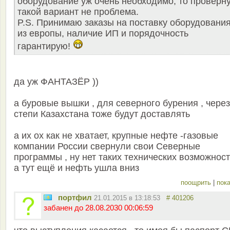
оборудование уж очень необходимо, то проверн
такой вариант не проблема.
P.S. Принимаю заказы на поставку оборудовани
из европы, наличие ИП и порядочность
гарантирую!
да уж ФАНТАЗЁР ))
а буровые вышки , для северного бурения , через
степи Казахстана тоже будут доставлять
а их ох как не хватает, крупные нефте -газовые
компании России свернули свои Северные
программы , ну нет таких технических возможност
а тут ещё и нефть ушла вниз
поощрить
|
пока
портфил
21.01.2015 в 13:18:53
# 401206
забанен до 28.08.2030 00:06:59