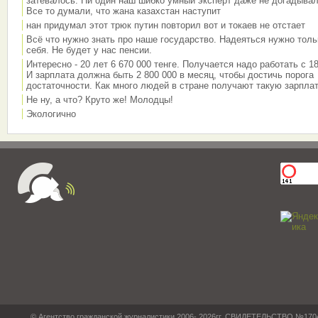
затевалось. Ни один наш шибко умный эксперт даже не догадывал
Все то думали, что жана казахстан наступит
нан придумал этот трюк путин повторил вот и токаев не отстает
Всё что нужно знать про наше государство. Надеяться нужно толь
себя. Не будет у нас пенсии.
Интересно - 20 лет 6 670 000 тенге. Получается надо работать с 18
И зарплата должна быть 2 800 000 в месяц, чтобы достичь порога
достаточности. Как много людей в стране получают такую зарплат
Не ну, а что? Круто же! Молодцы!
Экологично
© Агентство гражданской журналистики 2006- 2026гг. СВИДЕТЕЛЬСТВО №17