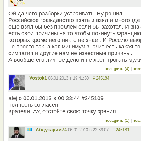
Ой да чего разборки устраивать. Ну решил
Российское гражданство взять и взял и много где
еще взял бы без проблем если бы захотел. И зна
есть свои причины на то чтобы покинуть Франци
которых кроме него никто не знает. И Россию вы
не просто так, а как минимум значит есть какая то
симпатия и другие нам не известные причины.
А вообще его личное дело и не хрен трогать мужи
поощрить (4)
|
пока
Vostok1
06.01.2013 в 19:41:30
# 245184
alejio 06.01.2013 в 00:33:44 #245109
полность согласен!
Кратели, АУ, отстойте свою точку зрения...
поощрить (1)
|
пока
Абдукарим74
06.01.2013 в 22:36:07
# 245189