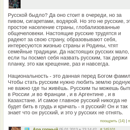
Русской быдло? Да оно стоит в очереди, но за
пивом, сигаретами, водярой. Но это не русские, э
простое население страны, глобализованные
общечеловеки. Настоящие русские трудятся и
радеют за свою страну, образовывают себя,
интересуются жизнью страны и Родины, чтят
семейные традиции. Да настоящих русских мало,
если ты посмел себя назвать русским, так держи
планку, это как крещение, раз и навсегда.
Национальность - это данная перед Богом фамил
Чтобы стать русским нужно любить землю родную
не важно где ты живёшь. Русским ты можешь быт
в России ,и во Франции , и в Аргентине , и в
Казахстане. И самое главное русский никогда не
будет бить в грудь и кричать - я русский! Он и так
знает что он русский, и это у русских не отнять.
поощрить (14)
|
п
Ара горный
05.01.2013 в 23:14:42
# 245101