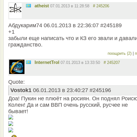
atheist
07.01.2013 в 11:28:58
# 245206
Абдукарим74 06.01.2013 в 22:36:07 #245189
+1
забыли еще написать что и КЗ его звали и давал
гражданство.
поощрить (2)
|
п
InternetTrol
07.01.2013 в 13:33:50
# 245207
Quote:
Vostok1
06.01.2013 в 23:40:27 #245196
Доа! Пукин не плюёт на росиян. Он поднял Роисю
Колен! Да и сам ВВП очень русский, русчее не
бывает!