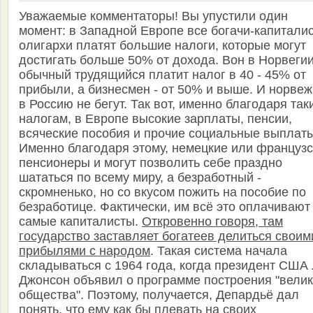
Уважаемые комментаторы! Вы упустили один
момент: в Западной Европе все богачи-капитали
олигархи платят большие налоги, которые могут
достигать больше 50% от дохода. Вон в Норвеги
обычный трудящийся платит налог в 40 - 45% от
прибыли, а бизнесмен - от 50% и выше. И норве
в Россию не бегут. Так вот, именно благодаря так
налогам, в Европе высокие зарплаты, пенсии,
всяческие пособия и прочие социальные выплаты
Именно благодаря этому, немецкие или французс
пенсионеры и могут позволить себе праздно
шататься по всему миру, а безработный -
скромненько, но со вкусом пожить на пособие по
безработице. Фактически, им всё это оплачивают
самые капиталисты.
Откровенно говоря, там
государство заставляет богатеев делиться своим
прибылями с народом
. Такая система начала
складываться с 1964 года, когда президент США 
Джонсон объявил о программе построения "велик
общества". Поэтому, получается, Депардьё дал
понять, что ему как бы плевать на своих