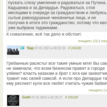
пускать слезу умиления и радоваться за Путина,
Кадырова и за Депардье. Радоваться, стоя
месяцами в очереди за гражданством и любуясь
сытые равнодушные чиновничьи лица, и не
получая в итоге это гражданство, потому что кво
уже выбрана таджиками.
К сожалению, всё так дело и обстоит.
поощрить (11)
|
пока
Nap
07.01.2013 в 00:52:20
# 245198
Гребанные расисты! все такие умные мля! Вы са
не замечали, что всем бизнесом правят в городе
узбеки? власть казахам а брат с юга как захватчи
травит нас своей самсой. А если про Депардье та
ему респект! кули все любят считать чужие бабки
поощрить
|
п
Goth
07.01.2013 в 02:25:27
# 245199