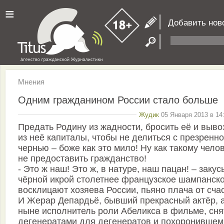
≡
Добавить нов
Мнения
Одним гражданином России стало больше
Жудик
05 Января 2013 в 14
Предать Родину из жадности, бросить её и выво
из неё капиталы, чтобы не делиться с презренн
чернью – боже как это мило! Ну как такому чело
не предоставить гражданство!
- Это ж наш! Это ж, в натуре, наш пацан! – заку
чёрной икрой столетнее французское шампанско
восклицают хозяева России, пьяно плача от счас
И Жерар Депардьё, бывший прекрасный актёр, 
ныне исполнитель роли Абеликса в фильме, сн
дегенератами для дегенератов и похоронившем