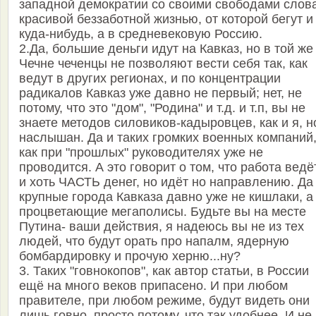
западной демократии со своими свободами слов
красивой беззаботной жизнью, от которой бегут и
куда-нибудь, а в средневековую Россию.
2.Да, большие деньги идут на Кавказ, но в той же
Чечне чеченцы не позволяют вести себя так, как
ведут в других регионах, и по концентрации
радикалов Кавказ уже давно не первый; нет, не
потому, что это "дом", "Родина" и т.д. и т.п, вы не
знаете методов силовиков-кадыровцев, как и я, н
наслышан. Да и таких громких военных компаний
как при "прошлых" руководителях уже не
проводится. А это говорит о том, что работа ведё
и хоть ЧАСТЬ денег, но идёт но направлению. Да
крупные города Кавказа давно уже не кишлаки, а
процветающие мегаполисы. Будьте вы на месте
Путина- ваши действия, я надеюсь вы не из тех
людей, что будут орать про напалм, ядерную
бомбардировку и прочую херню...ну?
3. Таких "говнокопов", как автор статьи, в России
ещё на много веков припасено. И при любом
правителе, при любом режиме, будут видеть они
лишь говно, просто потому, что так удобнее. И не