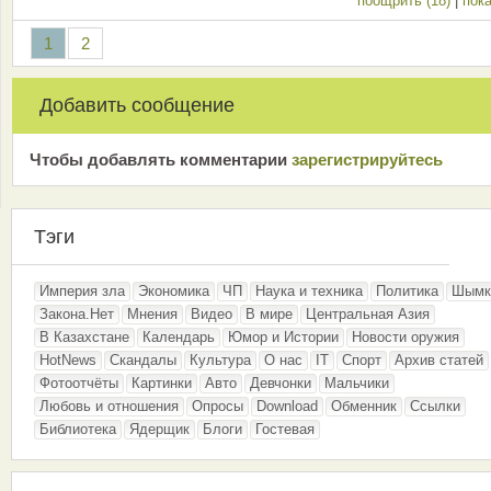
поощрить (18)
|
пока
1
2
Добавить сообщение
Чтобы добавлять комментарии
зарeгиcтрирyйтeсь
Тэги
Империя зла
Экономика
ЧП
Наука и техника
Политика
Шымк
Закона.Нет
Мнения
Видео
В мире
Центральная Азия
В Казахстане
Календарь
Юмор и Истории
Новости оружия
HotNews
Скандалы
Культура
О нас
IT
Спорт
Архив статей
Фотоотчёты
Картинки
Авто
Девчонки
Мальчики
Любовь и отношения
Опросы
Download
Обменник
Ссылки
Библиотека
Ядерщик
Блоги
Гостевая