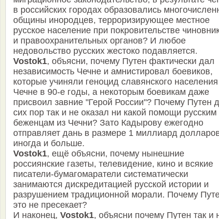
в российских городах образовались многочислен
общины инородцев, терроризирующее местное
русское население при покровительстве чиновни
и правоохранительных органов? И любое
недовольство русских жестоко подавляется.
Vostok1
, объясни, почему Путен фактически дал
независимость Чечне и амнистировал боевиков,
которые учиняли геноцид славянского населения
Чечне в 90-е годы, а некоторым боевикам даже
присвоил завние "Герой России"? Почему Путен 
сих пор так и не оказал ни какой помощи русским
беженцам из Чечни? Зато Кадырову ежегодно
отправляет дань в размере 1 миллиард долларов
иногда и больше.
Vostok1
, ещё объясни, почему нынешние
россиянские газеты, телевидение, кино и всякие
писатели-бумагомаратели систематически
занимаются дискредитацией русской истории и
разрушением традиционной морали. Почему Пут
это не пресекает?
И наконец,
Vostok1
, объясни почему Путен так и 