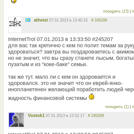
поощрить (13)
|
п
atheist
07.01.2013 в 13:45:15
# 245208
InternetTrol 07.01.2013 в 13:33:50 #245207
для вас так кретично с кем по полит темам за рук
здороваться? завтра вы поздароваетесь с акимом
но не значит, что вы сразу станете лысым, богаты
пузатым и из "коке-баке" семьи.
так же тут. мало ли с кем он здоровается и
здоровался. это не значит что он еврей-янко-
инопланетянен желающий поработить людей чер
жадность финансовой системы
поощрить (1)
|
п
Vostok1
07.01.2013 в 13:52:17
# 245209