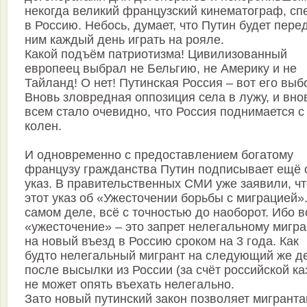
некогда великий французский кинематограф, сп
в Россию. Небось, думает, что Путин будет пере
ним каждый день играть на рояле.
Какой подъём патриотизма! Цивилизованный
европеец выбрал не Бельгию, не Америку и не
Тайланд! О нет! Путинская Россия – вот его выб
Вновь зловредная оппозиция села в лужу, и вно
всем стало очевидно, что Россия поднимается с
колен.
И одновременно с предоставлением богатому
французу гражданства Путин подписывает ещё 
указ. В правительственных СМИ уже заявили, чт
этот указ об «Ужесточении борьбы с миграцией»
самом деле, всё с точностью до наоборот. Ибо в
«ужесточение» – это запрет нелегальному мигра
на новый въезд в Россию сроком на 3 года. Как
будто нелегальный мигрант на следующий же д
после высылки из России (за счёт российской ка
не может опять въехать нелегально.
Зато новый путинский закон позволяет мигрант