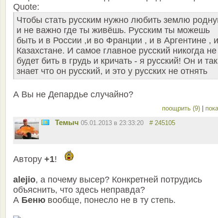
Quote:
Чтобы стать русским нужно любить землю родну
и не важно где ты живёшь. Русским ты можешь
быть и в России ,и во Франции , и в Аргентине , и
Казахстане. И самое главное русский никогда не
будет бить в грудь и кричать - я русский! Он и так
знает что он русский, и это у русских не отнять
А Вы не Депардье случайно?
поощрить (9)
|
пока
Темыч
05.01.2013 в 23:33:20
# 245105
Автору
+1
!
alejio
, а почему высер? Конкретней потрудись
объяснить, что здесь неправда?
А
Беню
вообще, понесло не в ту степь.