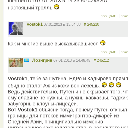
InternetTrol 07.01.2013 в 13:33:50 #245207
настоящий тролль
поощрить
|
пока
Vostok1
07.01.2013 в 13:54:38
# 245210
Как и многие выше высказывавшиеся
поощрить
|
пока
Лоэнгрин
07.01.2013 в 14:49:49
# 245212
Vostok1
, тебе за Путина, ЕдРо и Кадырова прям 
обидно стало! Аж из кожи вон лезешь.
Ведь действительно, Путен и не скрывает того, ч
ему славяне не нужны, а нужны кавказцы, таджик
забугорные клоуны-лицедеи.
Вот
Vostok1
объясни тогда, почему Путен открыл
границы для потоков иммигрантов-дикарей из
Средней Азии, принципиально изменив
миграционное законодательство, в результате чег