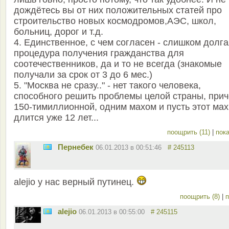
дождётесь вы от них положительных статей про
строительство новых космодромов,АЭС, школ,
больниц, дорог и т.д.
4. Единственное, с чем согласен - слишком долг
процедура получения гражданства для
соотечественников, да и то не всегда (знакомые
получали за срок от 3 до 6 мес.)
5. "Москва не сразу.." - нет такого человека,
способного решить проблемы целой страны, при
150-тимиллионной, одним махом и пусть этот мах
длится уже 12 лет...
поощрить (11)
|
пока
Пернебек
06.01.2013 в 00:51:46
# 245113
alejio у нас верный путинец.
поощрить (8)
|
п
alejio
06.01.2013 в 00:55:00
# 245115