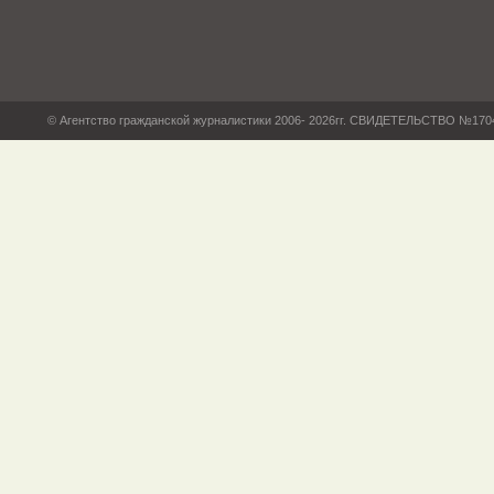
© Агентство гражданской журналистики 2006- 2026гг. СВИДЕТЕЛЬСТВО №17