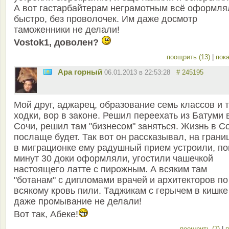
А вот гастарбайтерам неграмотным всё оформля
быстро, без проволочек. Им даже досмотр
таможенники не делали!
Vostok1, доволен?
поощрить (13)
|
пока
Ара горный
06.01.2013 в 22:53:28
# 245195
Мой друг, аджарец, образование семь классов и 
ходки, вор в законе. Решил переехать из Батуми 
Сочи, решил там "бизнесом" заняться. Жизнь в С
послаще будет. Так вот он рассказывал, на грани
в миграционке ему радушный прием устроили, по
минут 30 доки оформляли, угостили чашечкой
настоящего латте с пирожным. А всяким там
"ботанам" с дипломами врачей и архитекторов по
всякому кровь пили. Таджикам с герычем в кишке
даже промывание не делали!
Вот так, Абеке!
поощрить (7)
|
п