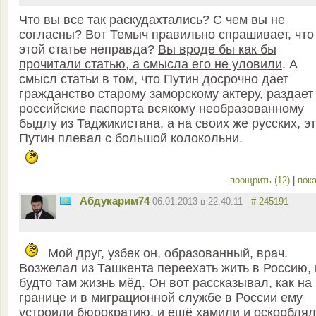
Что вы все так раскудахтались? С чем вы не
согласны? Вот Темыч правильно спрашивает, что
этой статье неправда?
Вы вроде бы как бы
прочитали статью, а смысла его не уловили
. А
смысл статьи в том, что Путин досрочно дает
гражданство старому заморскому актеру, раздает
российские паспорта всякому необразованному
быдлу из Таджикистана, а на своих же русских, э
Путин плевал с большой колокольни.
поощрить (12)
|
пока
Абдукарим74
06.01.2013 в 22:40:11
# 245191
Мой друг, узбек он, образованный, врач.
Возжелал из Ташкента переехать жить в Россию, 
будто там жизнь мёд. Он вот рассказывал, как на
границе и в миграционной службе в России ему
устроили бюрократию, и ещё хамили и оскорблял