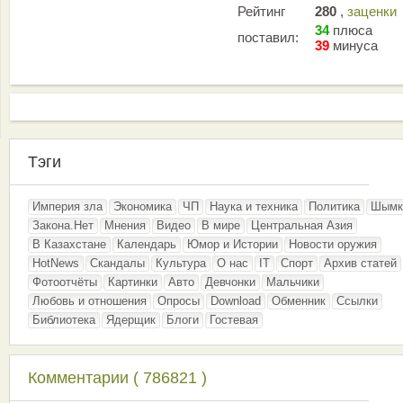
Рейтинг
280
,
заценки
34
плюса
поставил:
39
минуса
Тэги
Империя зла
Экономика
ЧП
Наука и техника
Политика
Шымк
Закона.Нет
Мнения
Видео
В мире
Центральная Азия
В Казахстане
Календарь
Юмор и Истории
Новости оружия
HotNews
Скандалы
Культура
О нас
IT
Спорт
Архив статей
Фотоотчёты
Картинки
Авто
Девчонки
Мальчики
Любовь и отношения
Опросы
Download
Обменник
Ссылки
Библиотека
Ядерщик
Блоги
Гостевая
Комментарии ( 786821 )