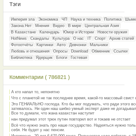
Тэги
Империя зла
Экономика
ЧП
Наука и техника
Политика
Шымк
Закона.Нет
Мнения
Видео
В мире
Центральная Азия
В Казахстане
Календарь
Юмор и Истории
Новости оружия
HotNews
Скандалы
Культура
О нас
IT
Спорт
Архив статей
Фотоотчёты
Картинки
Авто
Девчонки
Мальчики
Любовь и отношения
Опросы
Download
Обменник
Ссылки
Библиотека
Ядерщик
Блоги
Гостевая
Комментарии ( 786821 )
А кто напал то, непонятно
Что с планетой не так последнее время, какой-то массовый свист
Это ГЕНИАЛЬНО господа. Кто бы мог подумать, что ради этого вс
затевалось. Ни один наш шибко умный эксперт даже не догадывал
Все то думали, что жана казахстан наступит
нан придумал этот трюк путин повторил вот и токаев не отстает
Всё что нужно знать про наше государство. Надеяться нужно толь
себя. Не будет у нас пенсии.
Интересно - 20 лет 6 670 000 тенге. Получается надо работать с 18