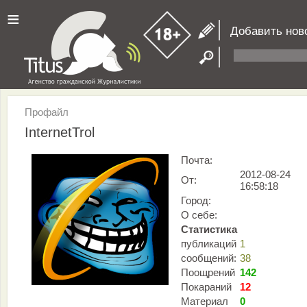
≡
Добавить нов
Профайл
InternetTrol
Почта:
2012-08-24
От:
16:58:18
Город:
О себе:
Статистика
публикаций
1
сообщений:
38
Поощрений
142
Покараний
12
Материал
0