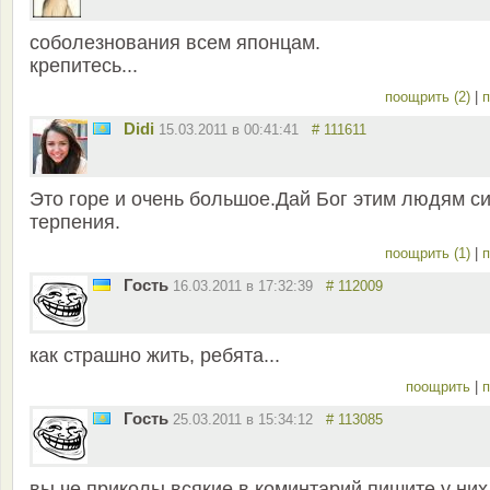
соболезнования всем японцам.
крепитесь...
поощрить (2)
|
п
Didi
15.03.2011 в 00:41:41
# 111611
Это горе и очень большое.Дай Бог этим людям си
терпения.
поощрить (1)
|
п
Гость
16.03.2011 в 17:32:39
# 112009
как страшно жить, ребята...
поощрить
|
п
Гость
25.03.2011 в 15:34:12
# 113085
вы че приколы всякие в коминтарий пишите у них