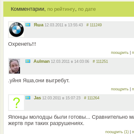
Комментарии,
,
по рейтингу
по дате
Яша
12.03.2011 в 13:55:43
# 111249
Охренеть!!!
поощрить
|
п
Aulman
12.03.2011 в 14:03:06
# 111251
.уйня Яша,они выгребут.
поощрить
|
п
Jas
12.03.2011 в 15:07:23
# 111264
Японцы молодцы были готовы... Сравнительно м
жертв при таких разрушениях.
поощрить (1)
|
п