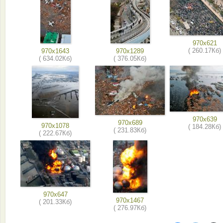
970x621
( 260.17Кб)
970x1643
970x1289
( 634.02Кб)
( 376.05Кб)
970x639
970x689
970x1078
( 184.28Кб)
( 231.83Кб)
( 222.67Кб)
970x647
970x1467
( 201.33Кб)
( 276.97Кб)