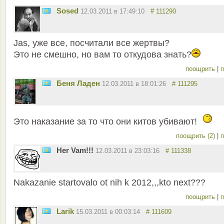
Sosed
12.03.2011 в 17:49:10
# 111290
Jas, уже все, посчитали все жертвы?
Это не смешно, но вам то откудова знать?
поощрить
|
п
Беня Ладен
12.03.2011 в 18:01:26
# 111295
Это наказание за то что они китов убивают!
поощрить (2)
|
п
Her Vam!!!
12.03.2011 в 23:03:16
# 111338
Nakazanie startovalo ot nih k 2012,,,kto next???
поощрить
|
п
Larik
15.03.2011 в 00:03:14
# 111609