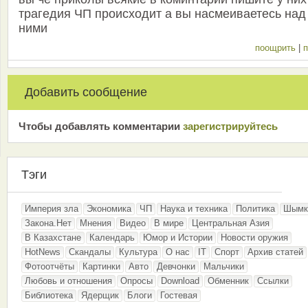
трагедия ЧП происходит а вы насмеиваетесь над
ними
поощрить
|
п
Добавить сообщение
Чтобы добавлять комментарии
зарeгиcтрирyйтeсь
Тэги
Империя зла
Экономика
ЧП
Наука и техника
Политика
Шымк
Закона.Нет
Мнения
Видео
В мире
Центральная Азия
В Казахстане
Календарь
Юмор и Истории
Новости оружия
HotNews
Скандалы
Культура
О нас
IT
Спорт
Архив статей
Фотоотчёты
Картинки
Авто
Девчонки
Мальчики
Любовь и отношения
Опросы
Download
Обменник
Ссылки
Библиотека
Ядерщик
Блоги
Гостевая