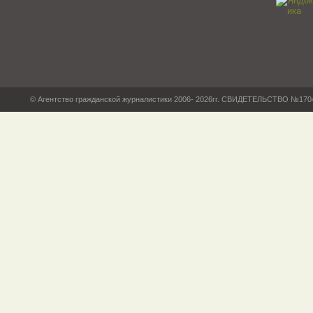
© Агентство гражданской журналистики 2006- 2026гг. СВИДЕТЕЛЬСТВО №17