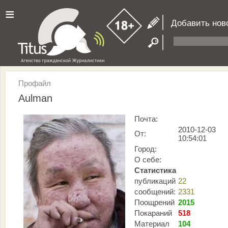
≡
Добавить нов
Профайл
Aulman
Почта:
2010-12-03
От:
10:54:01
Город:
О себе:
Статистика
публикаций
22
сообщений:
2331
Поощрений
2015
Покараний
518
Материал
104