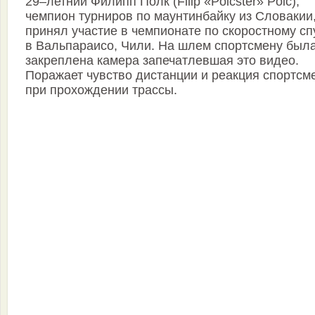
29–летний Филипп Полк (Filip «Polcster» Polc),
чемпион турниров по маунтинбайку из Словакии
принял участие в чемпионате по скоростному сп
в Вальпараисо, Чили. На шлем спортсмену был
закреплена камера запечатлевшая это видео.
Поражает чувство дистанции и реакция спортсм
при прохождении трассы.