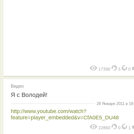
17390
3
0
Видео
Я с Володей!
28 Января 2011 в 19
http://www.youtube.com/watch?
feature=player_embedded&v=CfA0E5_DU48
22860
0
1