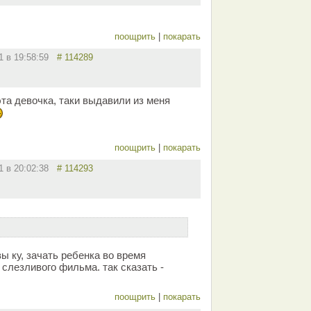
поощрить
|
покарать
11 в 19:58:59
# 114289
эта девочка, таки выдавили из меня
поощрить
|
покарать
11 в 20:02:38
# 114293
ы ку, зачать ребенка во время
 слезливого фильма. так сказать -
поощрить
|
покарать