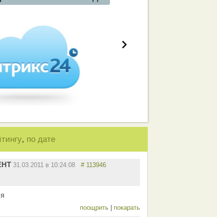
,
йтингу
по дате
ЕНТ
31.03.2011 в 10:24:08
# 113946
ся
поощрить
|
покарать