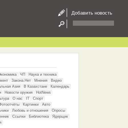
Добавить новость
Экономика
ЧП
Наука и техника
кент
Закона.Нет
Мнения
Видео
альная Азия
В Казахстане
Календарь
и
Новости оружия
HotNews
ьтура
О нас
IT
Спорт
Фотоотчёты
Картинки
Авто
ьчики
Любовь и отношения
Опросы
енник
Ссылки
Библиотека
Ядерщик
я