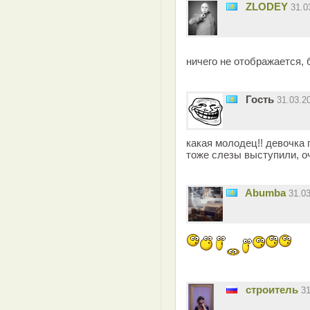
ZLODEY
31.0
ничего не отображается, 
Гость
31.03.2
какая молодец!! девочка п
тоже слезы выступили, оч
Abumba
31.0
строитель
3