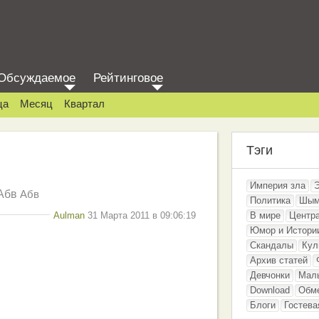
Обсуждаемое
Рейтинговое
ца
Месяц
Квартал
Тэги
Империя зла
Абв
Абв
Политика
Шым
Aulman
31 Марта 2011 в 09:06:19
В мире
Центр
Юмор и Истори
Скандалы
Кул
Архив статей
Девчонки
Мал
Download
Обм
Блоги
Гостева