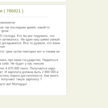
 ( 786821 )
 непонятно
 не так последнее время, какой-то
т фляг
господа. Кто бы мог подумать, что
 и затевалось. Ни один наш шибко умный
е догадывался. Все то думали, что жана
упит
тот трюк путин повторил вот и токаев не
знать про наше государство. Надеяться
 себя. Не будет у нас пенсии.
лет 6 670 000 тенге. Получается надо
ет. И зарплата должна быть 2 800 000 в
остичь порога достаточности. Как много
 получают такую зарплату ?
Круто же! Молодцы!