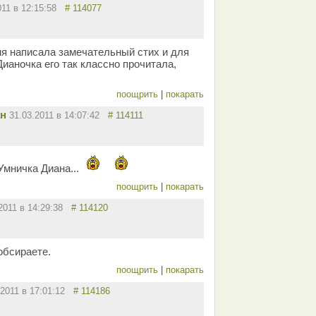
011 в 12:15:58
# 114077
мя написала замечательный стих и для
Дианочка его так классно прочитала,
поощрить
|
покарать
ан
31.03.2011 в 14:07:42
# 114111
.Умничка Диана...
поощрить
|
покарать
.2011 в 14:29:38
# 114120
 обсираете.
поощрить
|
покарать
.2011 в 17:01:12
# 114186