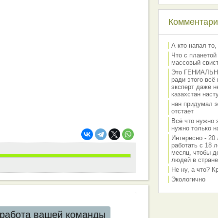
Комментарии
А кто напал то,
Что с планетой
массовый свис
Это ГЕНИАЛЬНО 
ради этого всё
эксперт даже н
казахстан наст
нан придумал э
отстает
Всё что нужно 
нужно только на
Интересно - 20 
работать с 18 л
месяц, чтобы д
людей в стране
Не ну, а что? 
Экологично
работа вашей команды