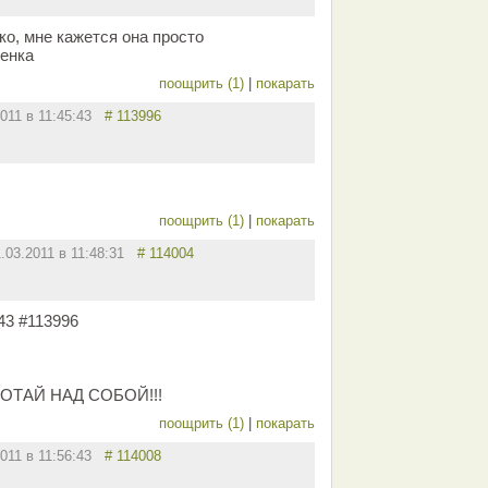
ко, мне кажется она просто
бенка
поощрить (1)
|
покарать
2011 в 11:45:43
# 113996
поощрить (1)
|
покарать
1.03.2011 в 11:48:31
# 114004
:43 #113996
БОТАЙ НАД СОБОЙ!!!
поощрить (1)
|
покарать
2011 в 11:56:43
# 114008