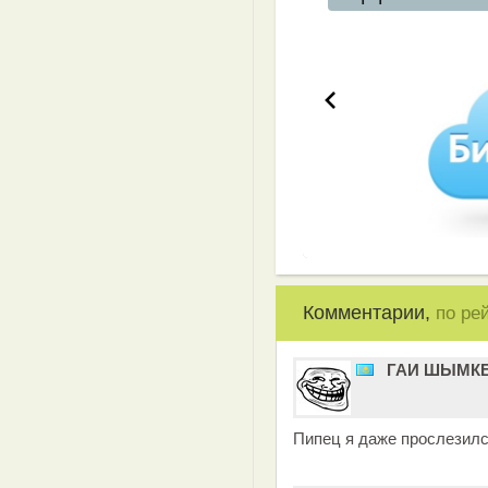
Комментарии,
по ре
ГАИ ШЫМК
Пипец я даже прослезил