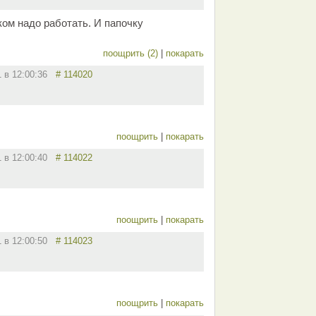
ком надо работать. И папочку
поощрить (2)
|
покарать
1 в 12:00:36
# 114020
поощрить
|
покарать
1 в 12:00:40
# 114022
поощрить
|
покарать
1 в 12:00:50
# 114023
поощрить
|
покарать