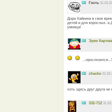
Гость
31.03.2
Дора Хайкина в свое вре
детей и для взрослых. а 
умница!
Эрик Картм
...прослезился..
zhacko
31.03
хоть здесь друг друга не
332-712
31.03