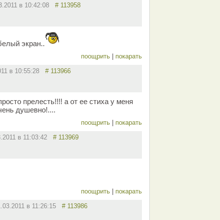
3.2011 в 10:42:08
# 113958
белый экран..
поощрить
|
покарать
011 в 10:55:28
# 113966
росто прелесть!!!! а от ее стиха у меня
ень душевно!....
поощрить
|
покарать
3.2011 в 11:03:42
# 113969
поощрить
|
покарать
1.03.2011 в 11:26:15
# 113986