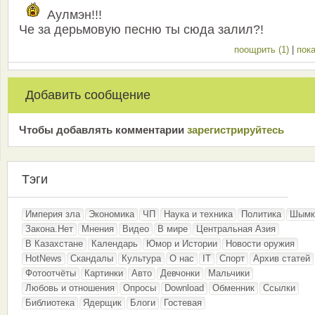
Аулмэн!!!
Че за дерьмовую песню ты сюда залил?!
поощрить (1)
|
пока
Добавить сообщение
Чтобы добавлять комментарии
зарeгиcтрирyйтeсь
Тэги
Империя зла
Экономика
ЧП
Наука и техника
Политика
Шымк
Закона.Нет
Мнения
Видео
В мире
Центральная Азия
В Казахстане
Календарь
Юмор и Истории
Новости оружия
HotNews
Скандалы
Культура
О нас
IT
Спорт
Архив статей
Фотоотчёты
Картинки
Авто
Девчонки
Мальчики
Любовь и отношения
Опросы
Download
Обменник
Ссылки
Библиотека
Ядерщик
Блоги
Гостевая