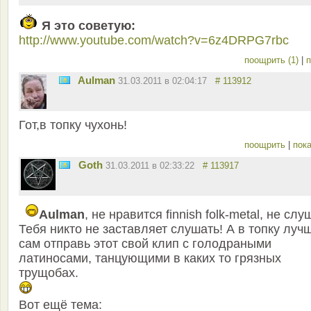
Я это советую:
http://www.youtube.com/watch?v=6z4DRPG7rbc
поощрить (1)
|
п
Aulman
31.03.2011 в 02:04:17
# 113912
Гот,в топку чухонь!
поощрить
|
пока
Goth
31.03.2011 в 02:33:22
# 113917
Aulman
, не нравится finnish folk-metal, не слу
Тебя никто не заставляет слушать! А в топку луч
сам отправь этот свой клип с голодраными
латиносами, танцующими в каких то грязных
трущобах.
Вот ещё тема: