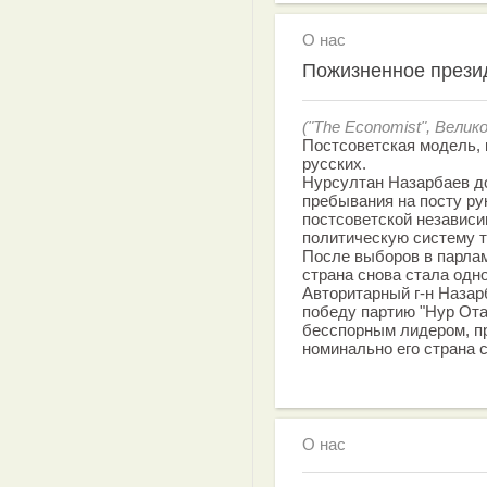
О нас
Пожизненное прези
("The Economist", Вели
Постсоветская модель, 
русских.
Нурсултан Назарбаев до
пребывания на посту ру
постсоветской независи
политическую систему т
После выборов в парлам
страна снова стала одн
Авторитарный г-н Наза
победу партию "Нур Ота
бесспорным лидером, п
номинально его страна 
О нас