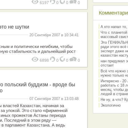
6197
0
0
0
Комментарии
это не шутки
А кто напал то,
Что с планетой
20 Сентября 2007 в 10:34:41
массовый свис
Это ГЕНИАЛЬНО 
ным и политически негибким, чтобы
ради этого всё
чную стабильность и дальнейший рост
эксперт даже н
казахстан наст
6898
0
0
0
нан придумал э
отстает
Всё что нужно 
нужно только на
Интересно - 20 
то польский буддизм - вроде бы
работать с 18 л
месяц, чтобы д
но
людей в стране
07 Сентября 2007 в 13:03:48
Не ну, а что? 
ы властей Казахстан, начиная за
Экологично
 за упокой. Это стало «фирменной
 иных прожектов Астаны периода
и. Последний в этом ряду —
в парламент Казахстана. А ведь