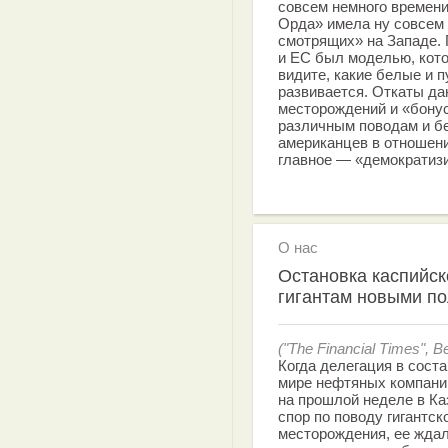
совсем немного времени
Орда» имела ну совсем 
смотрящих» на Западе. 
и ЕС был моделью, кот
видите, какие белые и 
развивается. Откаты да
месторождений и «бонус
различным поводам и б
американцев в отношен
главное — «демократиз
О нас
Остановка каспийск
гигантам новыми п
("The Financial Times",
Когда делегация в сост
мире нефтяных компаний
на прошлой неделе в Ка
спор по поводу гигантск
месторождения, ее ждал