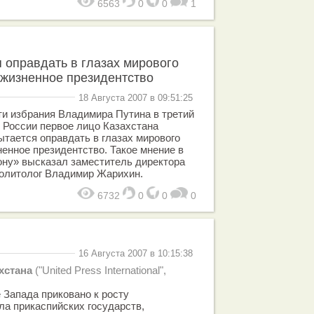
6563
0
0
1
 оправдать в глазах мирового
ожизненное президентство
18 Августа 2007 в 09:51:25
и избрания Владимира Путина в третий
 России первое лицо Казахстана
тается оправдать в глазах мирового
енное президентство. Такое мнение в
ону» высказал заместитель директора
политолог Владимир Жарихин.
6732
0
0
0
16 Августа 2007 в 10:15:38
хстана
("United Press International",
 Запада приковано к росту
ла прикаспийских государств,