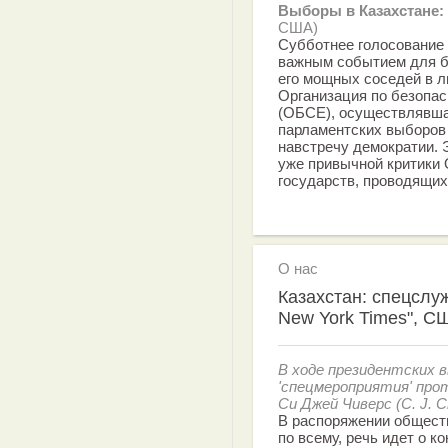
Выборы в Казахстане:
США)
Субботнее голосование 
важным событием для бо
его мощных соседей в л
Организация по безопас
(ОБСЕ), осуществлявшая
парламентских выборов 
навстречу демократии. 
уже привычной критики
государств, проводящих
О нас
Казахстан: спецслу
New York Times", С
В ходе президентских в
'спецмероприятия' пр
Си Джей Чиверс (C. J. C
В распоряжении обществ
по всему, речь идет о 