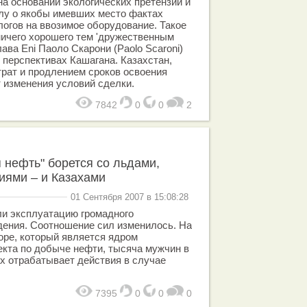
на основании экологических претензий и
лу о якобы имевших место фактах
логов на ввозимое оборудование. Такое
ичего хорошего тем 'дружественным
лава Eni Паоло Скарони (Paolo Scaroni)
 перспективах Кашагана. Казахстан,
рат и продлением сроков освоения
 изменения условий сделки.
7842
0
0
2
 нефть" борется со льдами,
иями – и Казахами
01 Сентября 2007 в 15:08:28
ли эксплуатацию громадного
дения. Соотношение сил изменилось. На
оре, который является ядром
екта по добыче нефти, тысяча мужчин в
х отрабатывает действия в случае
7395
0
0
0