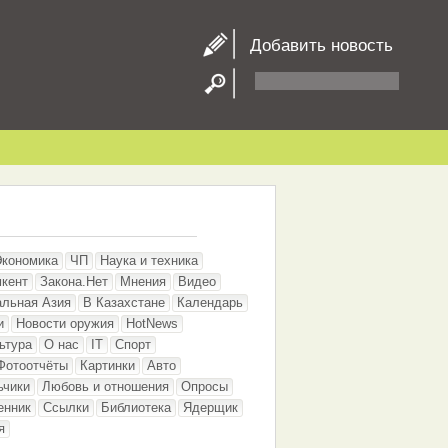
Добавить новость
Экономика
ЧП
Наука и техника
кент
Закона.Нет
Мнения
Видео
альная Азия
В Казахстане
Календарь
и
Новости оружия
HotNews
ьтура
О нас
IT
Спорт
Фотоотчёты
Картинки
Авто
ьчики
Любовь и отношения
Опросы
енник
Ссылки
Библиотека
Ядерщик
я