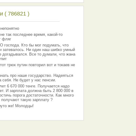
 ( 786821 )
 непонятно
 не так последнее время, какой-то
т фляг
господа. Кто бы мог подумать, что
 и затевалось. Ни один наш шибко умный
е догадывался. Все то думали, что жана
упит
тот трюк путин повторил вот и токаев не
знать про наше государство. Надеяться
 себя. Не будет у нас пенсии.
лет 6 670 000 тенге. Получается надо
ет. И зарплата должна быть 2 800 000 в
остичь порога достаточности. Как много
 получают такую зарплату ?
Круто же! Молодцы!