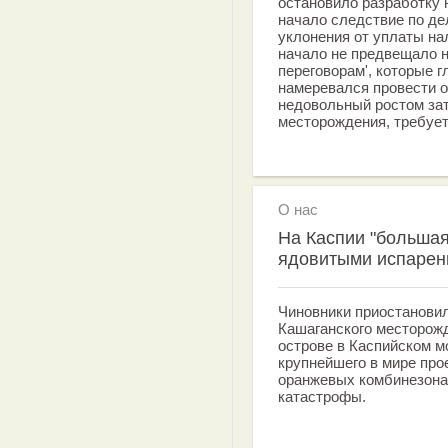
остановило разработку 
начало следствие по де
уклонения от уплаты на
начало не предвещало н
переговорам', которые г
намеревался провести о
недовольный ростом зат
месторождения, требует
О нас
На Каспии "большая
ядовитыми испарен
Чиновники приостанови
Кашаганского месторож
острове в Каспийском м
крупнейшего в мире про
оранжевых комбинезона
катастрофы.