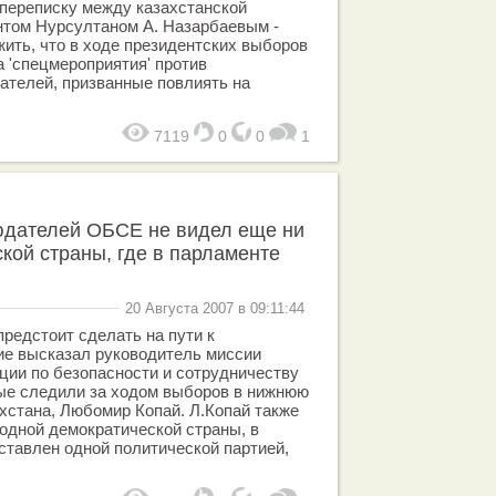
переписку между казахстанской
нтом Нурсултаном А. Назарбаевым -
ть, что в ходе президентских выборов
а 'спецмероприятия' против
телей, призванные повлиять на
7119
0
0
1
юдателей ОБСЕ не видел еще ни
кой страны, где в парламенте
20 Августа 2007 в 09:11:44
предстоит сделать на пути к
ие высказал руководитель миссии
ии по безопасности и сотрудничеству
рые следили за ходом выборов в нижнюю
хстана, Любомир Копай. Л.Копай также
 одной демократической страны, в
ставлен одной политической партией,