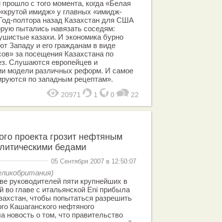
 прошло с того момента, когда «Белая
«крутой имидж» у главных «имидж-
Год-полтора назад Казахстан для США
орую пытались навязать соседям:
пушистые казахи. И экономика бурно
ют Западу и его гражданам в виде
ов» за посещения Казахстана по
ез. Слушаются европейцев и
ии модели различных реформ. И самое
ируются по западным рецептам».
20971
1
0
22
ого проекта грозит нефтяным
олитическими бедами
05 Сентября 2007 в 12:50:07
 Великобритания)
аве руководителей пяти крупнейших в
 во главе с итальянской Eni прибыла
захстан, чтобы попытаться разрешить
ого Кашаганского нефтяного
а новость о том, что правительство