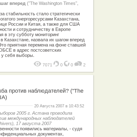
 шаг вперед
("The Washington Times",
за стабильность стало стратегически
гатого энергоресурсами Казахстана,
ице России и Китая, а также для США
ности и сотрудничеству в Европе
 в эту субботу мониторинг
в Казахстане, назвала их шагом вперед
Это приятная перемена на фоне ставшей
 ОБСЕ в адрес постсоветских
 у себя выборы.
7071
0
0
2
жба против наблюдателей? ("The
ША)
20 Августа 2007 в 10:43:52
ыборов 2005 г. Астана проводила
отив международных наблюдателей
hivers), 17 августа 2007
енности появились материалы, - судя
конфиденциальных документах,