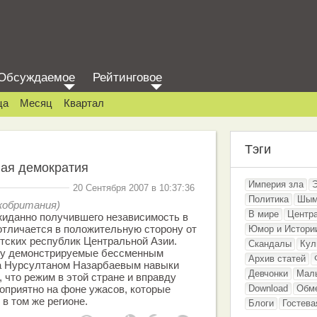
Обсуждаемое
Рейтинговое
ца
Месяц
Квартал
Тэги
вая демократия
Империя зла
20 Сентября 2007 в 10:37:36
Политика
Шым
икобритания)
В мире
Центр
жиданно получившего независимость в
 отличается в положительную сторону от
Юмор и Истори
тских республик Центральной Азии.
Скандалы
Кул
му демонстрируемые бессменным
Архив статей
а Нурсултаном Назарбаевым навыки
Девчонки
Мал
, что режим в этой стране и вправду
оприятно на фоне ужасов, которые
Download
Обм
 в том же регионе.
Блоги
Гостева