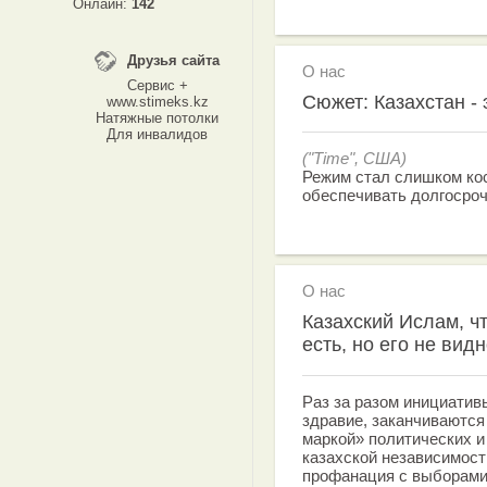
Онлайн:
142
Друзья сайта
О нас
Сервис +
Сюжет: Казахстан - 
www.stimeks.kz
Натяжные потолки
Для инвалидов
("Time", США)
Режим стал слишком кос
обеспечивать долгосро
О нас
Казахский Ислам, ч
есть, но его не вид
Раз за разом инициатив
здравие, заканчиваются
маркой» политических и
казахской независимост
профанация с выборами 