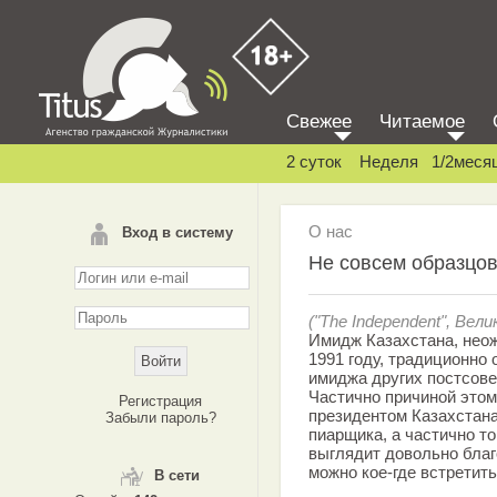
Свежее
Читаемое
2 суток
Неделя
1/2меся
О нас
Вход в систему
Не совсем образцо
("The Independent", Вел
Имидж Казахстана, нео
1991 году, традиционно
имиджа других постсове
Частично причиной это
Регистрация
президентом Казахстан
Забыли пароль?
пиарщика, а частично то
выглядит довольно благ
можно кое-где встретить
В сети