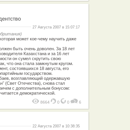
дентство
27 Августа 2007 в 15:07:17
кобритания)
которая может кое-чему научить даже
лжен быть очень доволен. За 18 лет
ководителя Казахстана и за 16 лет
мости он сумел скрутить свою
ак, что она стала замкнутым кругом.
ент, состоявшихся 18 августа, его
опартийным государством.
рбаев, возглавляющий одержавшую
н" (Свет Отечества), снова стал
ричем с дополнительным бонусом:
считается демократической.
8664
0
0
6
22 Августа 2007 в 10:38:35