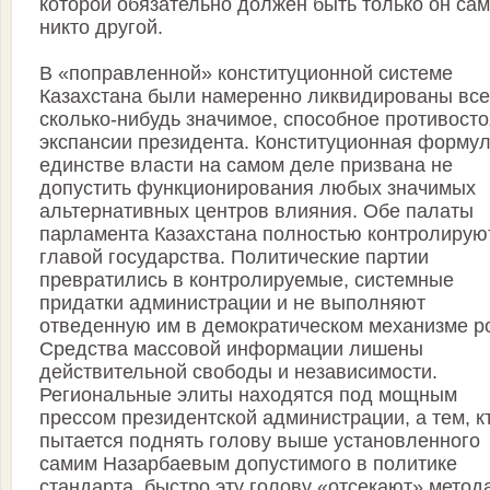
которой обязательно должен быть только он сам
никто другой.
В «поправленной» конституционной системе
Казахстана были намеренно ликвидированы все
сколько-нибудь значимое, способное противосто
экспансии президента. Конституционная формул
единстве власти на самом деле призвана не
допустить функционирования любых значимых
альтернативных центров влияния. Обе палаты
парламента Казахстана полностью контролирую
главой государства. Политические партии
превратились в контролируемые, системные
придатки администрации и не выполняют
отведенную им в демократическом механизме р
Средства массовой информации лишены
действительной свободы и независимости.
Региональные элиты находятся под мощным
прессом президентской администрации, а тем, к
пытается поднять голову выше установленного
самим Назарбаевым допустимого в политике
стандарта, быстро эту голову «отсекают» метод