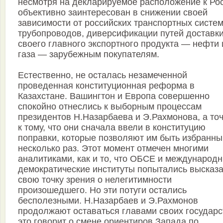
несмотря на декларируемое расположение к Рос
объективно заинтересован в снижении своей
зависимости от российских транспортных систем
трубопроводов, диверсификации путей доставк
своего главного экспортного продукта — нефти 
газа — зарубежным покупателям.
Естественно, не осталась незамеченной
проведенная конституционная реформа в
Казахстане. Вашингтон и Европа совершенно
спокойно отнеслись к выборным процессам
президентов Н.Назарбаева и Э.Рахмонова, а точ
к тому, что они сначала ввели в конституцию
поправки, которые позволяют им быть избранн
несколько раз. Этот момент отмечен многими
аналитиками, как и то, что ОБСЕ и международ
демократические институты попытались высказа
свою точку зрения о нелегитимности
произошедшего. Но эти потуги остались
бесполезными. Н.Назарбаев и Э.Рахмонов
продолжают оставаться главами своих государс
это говорит о смене ориентиров Запада по