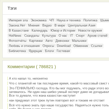
Тэги
Империя зла
Экономика
ЧП
Наука и техника
Политика
Шымк
Закона.Нет
Мнения
Видео
В мире
Центральная Азия
В Казахстане
Календарь
Юмор и Истории
Новости оружия
HotNews
Скандалы
Культура
О нас
IT
Спорт
Архив статей
Фотоотчёты
Картинки
Авто
Девчонки
Мальчики
Любовь и отношения
Опросы
Download
Обменник
Ссылки
Библиотека
Ядерщик
Блоги
Гостевая
Комментарии ( 786821 )
А кто напал то, непонятно
Что с планетой не так последнее время, какой-то массовый свист
Это ГЕНИАЛЬНО господа. Кто бы мог подумать, что ради этого вс
затевалось. Ни один наш шибко умный эксперт даже не догадывал
Все то думали, что жана казахстан наступит
нан придумал этот трюк путин повторил вот и токаев не отстает
Всё что нужно знать про наше государство. Надеяться нужно толь
себя. Не будет у нас пенсии.