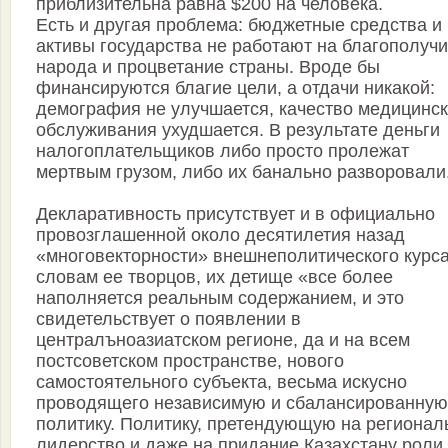
приблизительна равна $200 на человека.
Есть и другая проблема: бюджетные средства и
активы государства не работают на благополуч
народа и процветание страны. Вроде бы
финансируются благие цели, а отдачи никакой:
демография не улучшается, качество медицинск
обслуживания ухудшается. В результате деньги
налогоплательщиков либо просто пролежат
мертвым грузом, либо их банально разворовали
Декларативность присутствует и в официально
провозглашенной около десятилетия назад
«многовекторности» внешнеполитического курса
словам ее творцов, их детище «все более
наполняется реальным содержанием, и это
свидетельствует о появлении в
централъноазиатском регионе, да и на всем
постсоветском пространстве, нового
самостоятельного субъекта, весьма искусно
проводящего независимую и сбалансированную
политику. Политику, претендующую на регионал
лидерство и даже на придание Казахстану роли