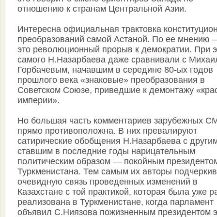
отношению к странам Центральной Азии.
Интересна официальная трактовка конституцио
преобразований самой Астаной. По ее мнению 
это революционный прорыв к демократии. При 
самого Н.Назарбаева даже сравнивали с Миха
Горбачевым, начавшим в середине 80-ых годов
прошлого века «знаковые» преобразования в
Советском Союзе, приведшие к демонтажу «кра
империи».
Но большая часть комментариев зарубежных С
прямо противоположна. В них превалируют
сатирические обобщения Н.Назарбаева с други
ставшим в последние годы нарицательным
политическим образом — покойным президенто
Туркменистана. Тем самым их авторы подчерки
очевидную связь проведенных изменений в
Казахстане с той практикой, которая была уже р
реализована в Туркменистане, когда парламент
объявил С.Ниязова пожизненным президентом э