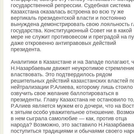
государственной репрессии. Судебная система
Казахстана оказалась встроена во всю ту же
вертикаль президентской власти и постоянно
вынуждена демонстрировать свою лояльность г
государства. Конституционный Совет ни в какой
мере не служит противовесом и преградой на пу
даже откровенно антиправовых действий
президента.
Аналитики в Казахстане и на Западе полагают, 
Н.Назарбаевым движет неукротимое стремлени
властвовать. Это подтвердилось рядом
решительных действий казахстанских властей п
нейтрализации Р.Алиева, которому лишь стоило
озвучить свое желание баллотироваться в
президенты. Главу Казахстана не остановило то,
Р.Алиев является мужем его дочери, что на Вос
к зятьям особо уважительное отношение. Возмо
в нем сыграла самолюбие — как, против отца
народа? Возможно, это заставило Н.Назарбаева
поступиться традициями и обычаями своего нар