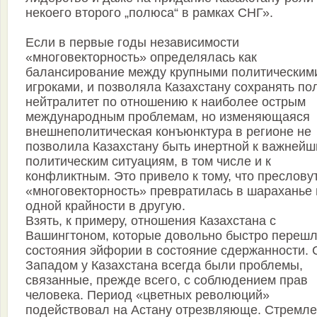
некоего второго „полюса“ в рамках СНГ».
Если в первые годы независимости
«многовекторность» определялась как
балансирование между крупными политическим
игроками, и позволяла Казахстану сохранять п
нейтралитет по отношению к наиболее острым
международным проблемам, но изменяющаяся
внешнеполитическая конъюнктура в регионе не
позволила Казахстану быть инертной к важней
политическим ситуациям, в том числе и к
конфликтным. Это привело к тому, что преслову
«многовекторность» превратилась в шараханье 
одной крайности в другую.
Взять, к примеру, отношения Казахстана с
Вашингтоном, которые довольно быстро перешл
состояния эйфории в состояние сдержанности. 
Западом у Казахстана всегда были проблемы,
связанные, прежде всего, с соблюдением прав
человека. Период «цветных революций»
подействовал на Астану отрезвляюще. Стремл