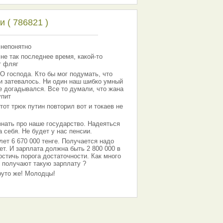
 ( 786821 )
 непонятно
 не так последнее время, какой-то
т фляг
господа. Кто бы мог подумать, что
 и затевалось. Ни один наш шибко умный
е догадывался. Все то думали, что жана
упит
тот трюк путин повторил вот и токаев не
знать про наше государство. Надеяться
 себя. Не будет у нас пенсии.
лет 6 670 000 тенге. Получается надо
ет. И зарплата должна быть 2 800 000 в
остичь порога достаточности. Как много
 получают такую зарплату ?
Круто же! Молодцы!