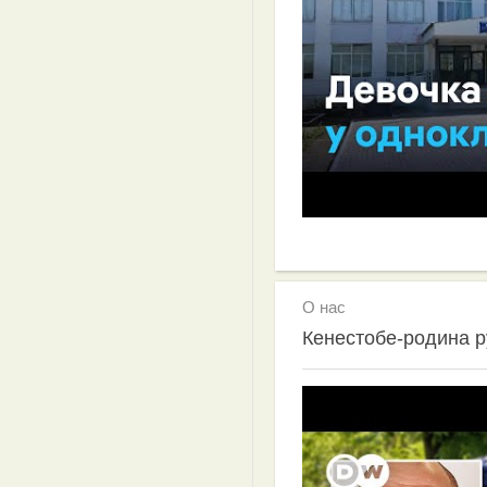
О нас
Кенестобе-родина р