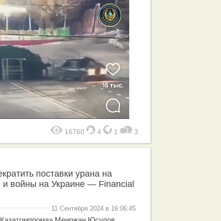
16760
4
1
3
екратить поставки урана на
 и войны на Украине — Financial
11 Сентября 2024 в 16:06:45
«Казатомпрома» Меиржан Юсупов