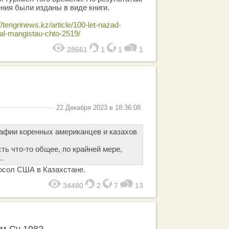
ния были изданы в виде книги.
//tengrinews.kz/article/100-let-nazad-
al-mangistau-chto-2519/
28661
1
1
1
22 Декабря 2023 в 18:36:08
афии коренных американцев и казахов
ть что-то общее, по крайней мере,
.
посол США в Казахстане.
34480
2
7
13
м-Су 1982