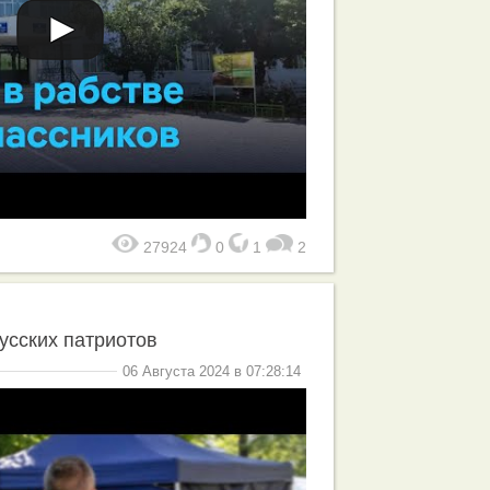
27924
0
1
2
усских патриотов
06 Августа 2024 в 07:28:14