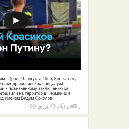
ков (род. 10 августа 1965, Кенестобе,
— офицер российских спецслужб,
ии к пожизненному заключению за
гошвили на территории Германии в
под именем Вадим Соколов
28966
6
1
3