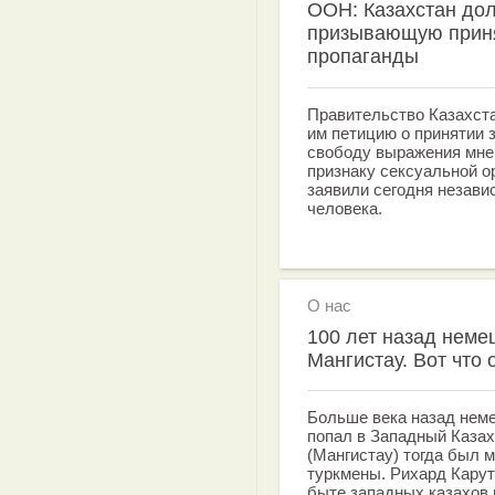
ООН: Казахстан дол
призывающую принят
пропаганды
Правительство Казахст
им петицию о принятии 
свободу выражения мне
признаку сексуальной о
заявили сегодня незав
человека.
О нас
100 лет назад неме
Мангистау. Вот что 
Больше века назад неме
попал в Западный Каза
(Мангистау) тогда был м
туркмены. Рихард Карут
быте западных казахов 