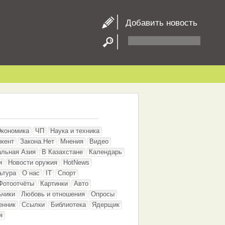
Добавить новость
Экономика
ЧП
Наука и техника
кент
Закона.Нет
Мнения
Видео
альная Азия
В Казахстане
Календарь
и
Новости оружия
HotNews
ьтура
О нас
IT
Спорт
Фотоотчёты
Картинки
Авто
ьчики
Любовь и отношения
Опросы
енник
Ссылки
Библиотека
Ядерщик
я