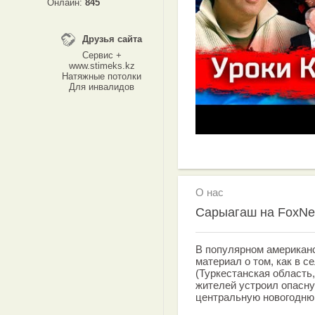
Онлайн:
845
Друзья сайта
Сервис +
www.stimeks.kz
Натяжные потолки
Для инвалидов
О нас
Сарыагаш на FoxN
В популярном американ
материал о том, как в 
(Туркестанская область,
жителей устроил опасну
центральную новогодню