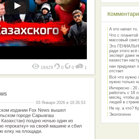
Комментарии
А кто напал то,
Что с планетой
массовый свис
Это ГЕНИАЛЬНО 
ради этого всё
эксперт даже н
казахстан наст
нан придумал э
18429
0
0
1
отстает
Всё что нужно 
нужно только на
Интересно - 20 
работать с 18 л
ews
месяц, чтобы д
людей в стране
03 Января 2026 в 10:26:53
Не ну, а что? 
ском издании Fox News вышел
Экологично
сельском городе Сарыагаш
 Казахстан) поздно ночью один из
ю «прокатку» на своей машине и сбил
ю елку на площади.