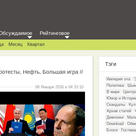
Обсуждаемое
Рейтинговое
ца
Месяц
Квартал
Тэги
ротесты, Нефть, Большая игра //
Империя зла
Политика
Шым
08 Января 2026 в 04:33:10
В мире
Центр
Юмор и Истори
Скандалы
Кул
Архив статей
Девчонки
Мал
Download
Обм
Блоги
Гостева