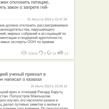
жен отклонить петицию,
ь закон о запрете гей-
01 Августа 2024 в 15:47:28
ана должно отклонить рассматриваемую
законодательства, нарушающего
ний, мирных собраний и ассоциаций по
риентации и гендерной идентичности,
исимые эксперты ООН по правам
32816
0
16
13
цкий ученый приехал в
он написал о казахах
26 Июля 2024 в 23:04:19
цкий врач и этнограф Рихард Карутц
хстан. Полуостров Мангышлак
ало изучен, его населяли казахи и
ц делал путевые заметки о жизни и
и туркмен того времени. По результатам