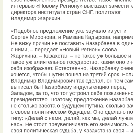
интервью «Новому Региону» высказал заместит
директора институата стран СНГ, политолог
Владимир Жарихин.
«Подобное предложение уже звучало из уст и
Сергея Миронова, и Рамзана Кадырова, наприм
Не вижу причин не поставить Назарбаева в оди
с ними, – передает «Новый Регион» слова
Жарихина. – Казахстан – не такое уж большое и
такое уж влиятельное государство, каким оно ин
себя изображает. Естественно, Назарбаеву очен
хочется, чтобы Путин пошел на третий срок. Есл
Владимир Владимирович так сделал, он тем са
выписал бы Назарбаеву индульгенцию перед
Западом, за то, что тот устроил себе пожизненн
президентство. Поэтому, предложение Назарбае
не столько забота о будущем Путина, сколько за
о своем политическом будущем. Оно сделано по
типу: «Делай с нами, делай, как мы, делай лучш
нас». Не стоит преувеличивать его значимость. 
своя политическая судьба, у Казахстана своя – и