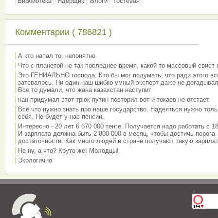
Библиотека
Ядерщик
Блоги
Гостевая
Комментарии ( 786821 )
А кто напал то, непонятно
Что с планетой не так последнее время, какой-то массовый свист
Это ГЕНИАЛЬНО господа. Кто бы мог подумать, что ради этого вс
затевалось. Ни один наш шибко умный эксперт даже не догадывал
Все то думали, что жана казахстан наступит
нан придумал этот трюк путин повторил вот и токаев не отстает
Всё что нужно знать про наше государство. Надеяться нужно толь
себя. Не будет у нас пенсии.
Интересно - 20 лет 6 670 000 тенге. Получается надо работать с 18
И зарплата должна быть 2 800 000 в месяц, чтобы достичь порога
достаточности. Как много людей в стране получают такую зарплат
Не ну, а что? Круто же! Молодцы!
Экологично