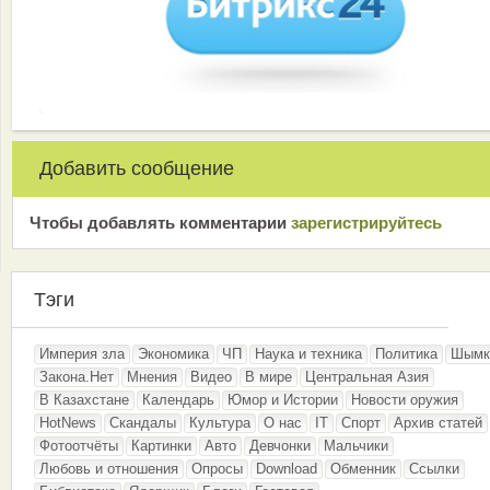
Добавить сообщение
Чтобы добавлять комментарии
зарeгиcтрирyйтeсь
Тэги
Империя зла
Экономика
ЧП
Наука и техника
Политика
Шымк
Закона.Нет
Мнения
Видео
В мире
Центральная Азия
В Казахстане
Календарь
Юмор и Истории
Новости оружия
HotNews
Скандалы
Культура
О нас
IT
Спорт
Архив статей
Фотоотчёты
Картинки
Авто
Девчонки
Мальчики
Любовь и отношения
Опросы
Download
Обменник
Ссылки