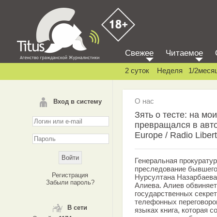
Свежее
Читаемое
2 суток
Неделя
1/2меся
О нас
Вход в систему
Зять о тесте: на мо
превращался в авто
Europe / Radio Liber
Генеральная прокуратур
преследование бывшего
Регистрация
Нурсултана Назарбаева 
Забыли пароль?
Алиева. Алиев обвиняет
государственных секрет
телефонных переговоров
В сети
языках книга, которая с