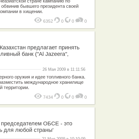
неазиатской стране кампанию по
 обвинив бывшего президента своей
омпании в хищении.
6352
0
0
0
 Казахстан предлагает принять
ивный банк ("Al Jazeera",
26 Мая 2009 в 11:11:56
ерного оружия и идее топливного банка.
 разместить международное хранилище
й территории.
7434
0
0
0
 председателем ОБСЕ - это
ь для любой страны'
21 Мая 2009 в 10:10:09