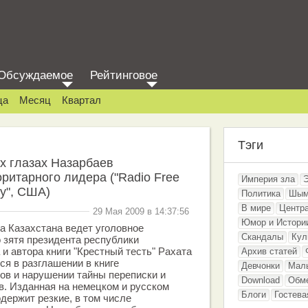
Обсуждаемое
Рейтинговое
ца
Месяц
Квартал
Тэги
их глазах Назарбаев
ритарного лидера ("Radio Free
Империя зла
ty", США)
Политика
Шым
В мире
Центр
29 Мая 2009 в 14:37:56
Юмор и Истори
а Казахстана ведет уголовное
Скандалы
Кул
 зятя президента республики
и автора книги "Крестный тесть" Рахата
Архив статей
ся в разглашении в книге
Девчонки
Мал
ов и нарушении тайны переписки и
Download
Обм
. Изданная на немецком и русском
Блоги
Гостева
одержит резкие, в том числе