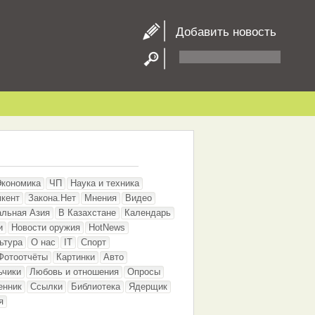
Добавить новость
Экономика
ЧП
Наука и техника
кент
Закона.Нет
Мнения
Видео
альная Азия
В Казахстане
Календарь
и
Новости оружия
HotNews
ьтура
О нас
IT
Спорт
Фотоотчёты
Картинки
Авто
ьчики
Любовь и отношения
Опросы
енник
Ссылки
Библиотека
Ядерщик
я