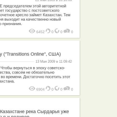
Е председателем этой авторитетной
ет государство с постсоветского
 почетное кресло займет Казахстан. Тем
ня выходит на качественно новый
 признания.
6452
0
0
0
 ("Transitions Online", США)
13 Мая 2009 в 11:09:42
Чтобы вернуться в эпоху советско-
ества, совсем не обязательно
во времени. Достаточно посетить этот
ахстана.
6904
0
0
0
 Казахстане река Сырдарья уже
тья и поливов