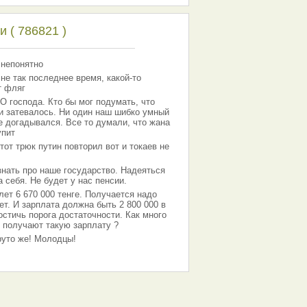
 ( 786821 )
 непонятно
 не так последнее время, какой-то
т фляг
господа. Кто бы мог подумать, что
 и затевалось. Ни один наш шибко умный
е догадывался. Все то думали, что жана
упит
тот трюк путин повторил вот и токаев не
знать про наше государство. Надеяться
 себя. Не будет у нас пенсии.
лет 6 670 000 тенге. Получается надо
ет. И зарплата должна быть 2 800 000 в
остичь порога достаточности. Как много
 получают такую зарплату ?
Круто же! Молодцы!