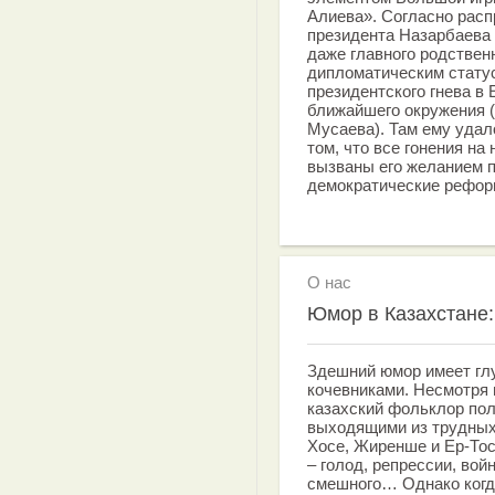
Алиева». Согласно расп
президента Назарбаева 
даже главного родствен
дипломатическим статус
президентского гнева в 
ближайшего окружения 
Мусаева). Там ему удал
том, что все гонения на
вызваны его желанием п
демократические рефор
О нас
Юмор в Казахстане:
Здешний юмор имеет глу
кочевниками. Несмотря 
казахский фольклор по
выходящими из трудных
Хосе, Жиренше и Ер-Тос
– голод, репрессии, во
смешного… Однако когда