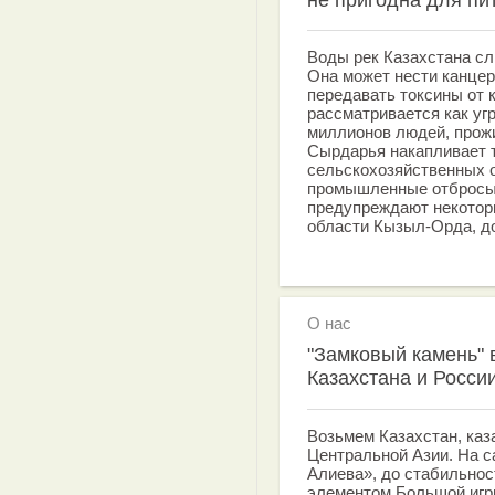
Воды рек Казахстана с
Она может нести канцер
передавать токсины от 
рассматривается как уг
миллионов людей, прож
Сырдарья накапливает 
сельскохозяйственных о
промышленные отбросы и
предупреждают некоторы
области Кызыл-Орда, д
О нас
"Замковый камень" 
Казахстана и Росси
Возьмем Казахстан, каз
Центральной Азии. На с
Алиева», до стабильнос
элементом Большой игр