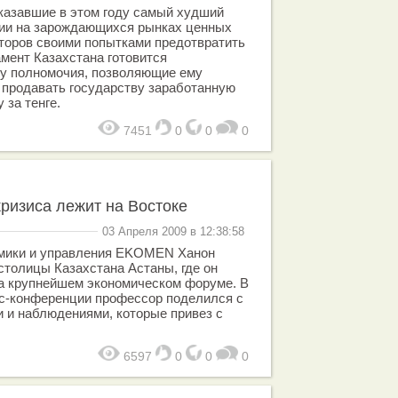
оказавшие в этом году самый худший
ции на зарождающихся рынках ценных
сторов своими попытками предотвратить
амент Казахстана готовится
ту полномочия, позволяющие ему
 продавать государству заработанную
 за тенге.
7451
0
0
0
кризиса лежит на Востоке
03 Апреля 2009 в 12:38:58
омики и управления EKOMEN Ханон
столицы Казахстана Астаны, где он
а крупнейшем экономическом форуме. В
есс-конференции профессор поделился с
 и наблюдениями, которые привез с
6597
0
0
0