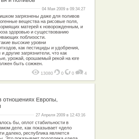
04 Мая 2009 в 09:34:27
лишком загрязнены даже для поливов
огенные вещества на рисовые поля,
кормящих матерей к новорожденным, и
роза здоровью и существованию
ивающих поблизости.
такие высокие уровни
тходов, как пестициды и удобрения,
 другие загрязнители, что как
е, урожай, орошаемый рекой на юге
олжен быть сожжен.
13080
0
0
4
в отношениях Европы,
и
27 Апреля 2009 в 12:43:16
алось бы, оплот стабильности в
амом деле, как показывает «дело
ти далеко, республика является
ы. Это показывает подоплека «дела