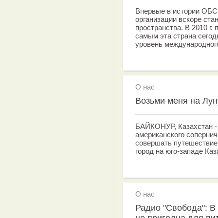
Впервые в истории ОБС
организации вскоре стан
пространства. В 2010 г.
самым эта страна сегод
уровень международного
О нас
Возьми меня на Луну
БАЙКОНУР, Казахстан - 
американского сопернич
совершать путешествие 
город на юго-западе Каз
О нас
Радио "Свобода": В
не пригодна для пи