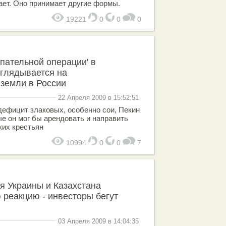
ает. Оно принимает другие формы.
19221
0
0
0
упательной операции' в
аглядывается на
земли в России
22 Апреля 2009 в 15:52:51
ефицит злаковых, особенно сои, Пекин
ые он мог бы арендовать и направить
ких крестьян
10994
0
0
7
я Украины и Казахстана
реакцию - инвесторы бегут
03 Апреля 2009 в 14:04:35