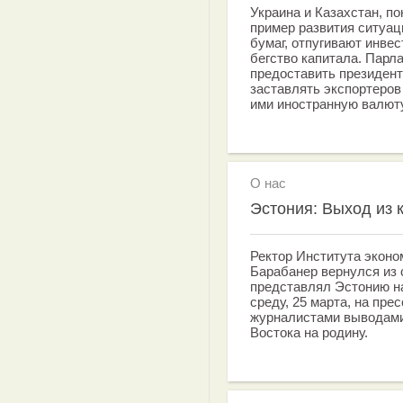
Украина и Казахстан, п
пример развития ситуа
бумаг, отпугивают инве
бегство капитала. Парл
предоставить президен
заставлять экспортеров
ими иностранную валюту
О нас
Эстония: Выход из 
Ректор Института экон
Барабанер вернулся из 
представлял Эстонию н
среду, 25 марта, на пр
журналистами выводами
Востока на родину.