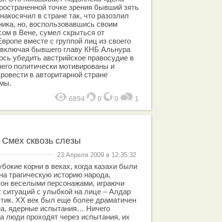
ространенной точке зрения бывший зять
накосячил в стране так, что разозлил
ника, но, воспользовавшись своим
ом в Вене, сумел скрыться от
Европе вместе с группой лиц из своего
(включая бывшего главу КНБ Альнура
ось убедить австрийское правосудие в
 него политически мотивированы и
ровести в авторитарной стране
мы.
6894
0
0
1
 Смех сквозь слезы
23 Апреля 2009 в 12:35:32
бокие корни в веках, когда казахи были
на трагическую историю народа,
лон веселыми персонажами, играючи
 ситуаций с улыбкой на лице – Алдар
тик. ХХ век был еще более драматичен
йна, ядерные испытания… Ничего
 люди проходят через испытания, их