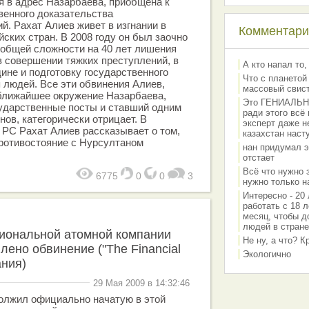
я в адрес Назарбаева, приобщена к
венного доказательства
й. Рахат Алиев живет в изгнании в
Комментарии
ских стран. В 2008 году он был заочно
 общей сложности на 40 лет лишения
 совершении тяжких преступлений, в
А кто напал то,
дине и подготовку государственного
Что с планетой
 людей. Все эти обвинения Алиев,
массовый свис
 ближайшее окружение Назарбаева,
Это ГЕНИАЛЬНО 
ударственные посты и ставший одним
ради этого всё
ов, категорически отрицает. В
эксперт даже н
РС Рахат Алиев рассказывает о том,
казахстан наст
ротивостояние с Нурсултаном
нан придумал э
отстает
Всё что нужно 
6775
0
0
3
нужно только на
Интересно - 20 
работать с 18 л
месяц, чтобы д
людей в стране
иональной атомной компании
Не ну, а что? 
лено обвинение ("The Financial
Экологично
ания)
29 Мая 2009 в 14:32:46
должил официально начатую в этой