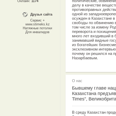
политические, обвинени
Онлайн:
1174
делу в качестве вещест
противоправных действи
одной из западноевропей
Друзья сайта
осужден в Казахстане в
Сервис +
свободы по обвинению в
www.stimeks.kz
том числе за измену Ро
Натяжные потолки
переворота и похищения
Для инвалидов
много лет входивший в
занимавший видные гос
из богатейших бизнесмен
эксклюзивном интервью 
почему он решился на п
Назарбаевым.
О нас
Бывшему главе нац
Казахстана предъяв
Times", Великобрит
В среду Казахстан про