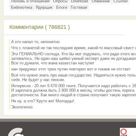
Любовь и отношения
Опросы
Download
Обменник
Ссылки
Библиотека
Ядерщик
Блоги
Гостевая
Комментарии ( 786821 )
А кто напал то, непонятно
Что с планетой не так последнее время, какой-то массовый свист
Это ГЕНИАЛЬНО господа. Кто бы мог подумать, что ради этого вс
затевалось. Ни один наш шибко умный эксперт даже не догадывал
Все то думали, что жана казахстан наступит
нан придумал этот трюк путин повторил вот и токаев не отстает
Всё что нужно знать про наше государство. Надеяться нужно толь
себя. Не будет у нас пенсии.
Интересно - 20 лет 6 670 000 тенге. Получается надо работать с 18
И зарплата должна быть 2 800 000 в месяц, чтобы достичь порога
достаточности. Как много людей в стране получают такую зарплат
Не ну, а что? Круто же! Молодцы!
Экологично