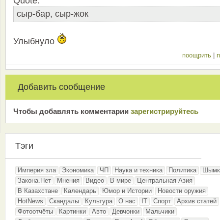
Quote:
сыр-бар, сыр-жок
Улыбнуло
поощрить
|
п
Добавить сообщение
Чтобы добавлять комментарии
зарeгиcтрирyйтeсь
Тэги
Империя зла
Экономика
ЧП
Наука и техника
Политика
Шымк
Закона.Нет
Мнения
Видео
В мире
Центральная Азия
В Казахстане
Календарь
Юмор и Истории
Новости оружия
HotNews
Скандалы
Культура
О нас
IT
Спорт
Архив статей
Фотоотчёты
Картинки
Авто
Девчонки
Мальчики