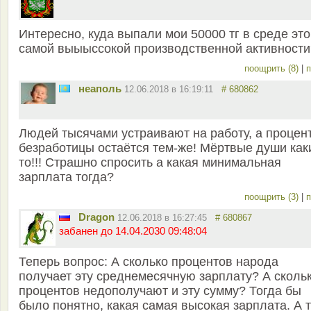
Интересно, куда выпали мои 50000 тг в среде эт
самой выыыссокой производственной активности
поощрить (8)
|
п
неаполь
12.06.2018 в 16:19:11
# 680862
Людей тысячами устраивают на работу, а процен
безработицы остаётся тем-же! Мёртвые души как
то!!! Страшно спросить а какая минимальная
зарплата тогда?
поощрить (3)
|
п
Dragon
12.06.2018 в 16:27:45
# 680867
забанен до 14.04.2030 09:48:04
Теперь вопрос: А сколько процентов народа
получает эту среднемесячную зарплату? А сколь
процентов недополучают и эту сумму? Тогда бы
было понятно, какая самая высокая зарплата. А 