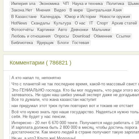
Империя зла
Экономика
ЧП
Наука и техника
Политика
Шымк
Закона.Нет
Мнения
Видео
В мире
Центральная Азия
В Казахстане
Календарь
Юмор и Истории
Новости оружия
HotNews
Скандалы
Культура
О нас
IT
Спорт
Архив статей
Фотоотчёты
Картинки
Авто
Девчонки
Мальчики
Любовь и отношения
Опросы
Download
Обменник
Ссылки
Библиотека
Ядерщик
Блоги
Гостевая
Комментарии ( 786821 )
А кто напал то, непонятно
Что с планетой не так последнее время, какой-то массовый свист
Это ГЕНИАЛЬНО господа. Кто бы мог подумать, что ради этого вс
затевалось. Ни один наш шибко умный эксперт даже не догадывал
Все то думали, что жана казахстан наступит
нан придумал этот трюк путин повторил вот и токаев не отстает
Всё что нужно знать про наше государство. Надеяться нужно толь
себя. Не будет у нас пенсии.
Интересно - 20 лет 6 670 000 тенге. Получается надо работать с 18
И зарплата должна быть 2 800 000 в месяц, чтобы достичь порога
достаточности. Как много людей в стране получают такую зарплат
Не ну, а что? Круто же! Молодцы!