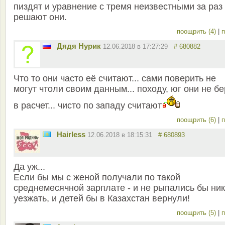
пиздят и уравнение с тремя неизвестными за раз
решают они.
поощрить (4)
|
п
Дядя Нурик
12.06.2018 в 17:27:29
# 680882
Что то они часто её считают... сами поверить не
могут чтоли своим данным... походу, юг они не бе
в расчет... чисто по западу считают
поощрить (6)
|
п
Hairless
12.06.2018 в 18:15:31
# 680893
Да уж...
Если бы мы с женой получали по такой
среднемесячной зарплате - и не рыпались бы ни
уезжать, и детей бы в Казахстан вернули!
поощрить (5)
|
п