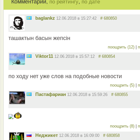
Комментарии,
,
по рейтингу
по дате
baglankz
12.06.2018 в 15:27:42
# 680850
ташактын басын жепсiн
поощрить (12)
|
п
Viktor11
12.06.2018 в 15:57:12
# 680854
по ходу нет уже слов на подобные новости
поощрить (5)
|
п
Пастафариан
12.06.2018 в 15:59:26
# 680855
поощрить (8)
|
п
Неджикет
12.06.2018 в 16:09:00
# 680858