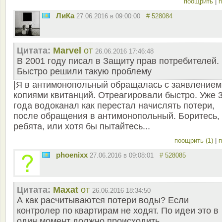
поощрить
|
п
ЛиКа
27.06.2016 в 09:00:00
# 528084
Цитата:
Marvel
от
26.06.2016 17:46:48
В 2001 году писал в Защиту прав потребителей.
Быстро решили такую проблему
|Я в антимонопольный обращалась с заявлением
копиями квитанций. Отреагировали быстро. Уже 
года водоканал как перестал начислять потери,
после обращения в антимонопольный. Боритесь,
ребята, или хотя бы пытайтесь...
поощрить (1)
|
п
phoenixx
27.06.2016 в 09:08:01
# 528085
Цитата:
Мaxat
от
26.06.2016 18:34:50
А как расчитываются потери воды? Если
контролер по квартирам не ходят. По идеи это в
один момент должно происходить