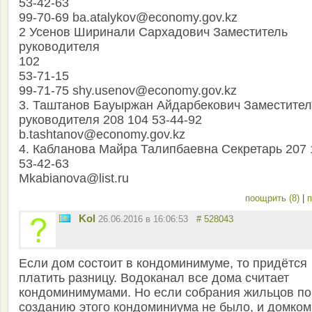
53-42-63
99-70-69 ba.atalykov@economy.gov.kz
2 Усенов Ширинали Сархадович Заместитель
руководителя
102
53-71-15
99-71-75 shy.usenov@economy.gov.kz
3. Таштанов Бауыржан Айдарбекович Заместител
руководителя 208 104 53-44-92
b.tashtanov@economy.gov.kz
4. Кабланова Майра Талипбаевна Секретарь 207 
53-42-63
Mkabianova@list.ru
поощрить (8)
|
п
Kol
26.06.2016 в 16:06:53
# 528043
Если дом состоит в кондоминимуме, то придётся
платить разницу. Водоканал все дома считает
кондоминимумами. Но если собрания жильцов по
созданию этого кондоминиума не было, и домком