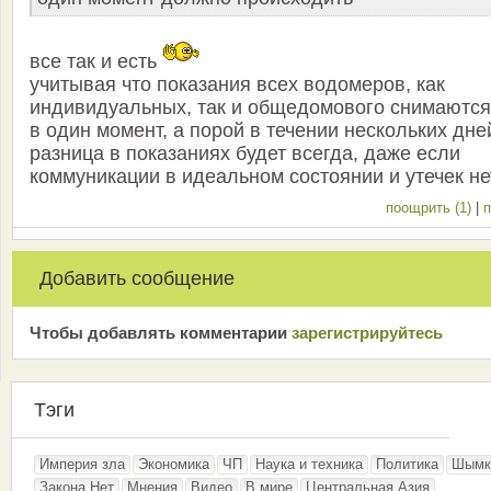
все так и есть
учитывая что показания всех водомеров, как
индивидуальных, так и общедомового снимаются
в один момент, а порой в течении нескольких дне
разница в показаниях будет всегда, даже если
коммуникации в идеальном состоянии и утечек не
поощрить (1)
|
п
Добавить сообщение
Чтобы добавлять комментарии
зарeгиcтрирyйтeсь
Тэги
Империя зла
Экономика
ЧП
Наука и техника
Политика
Шымк
Закона.Нет
Мнения
Видео
В мире
Центральная Азия