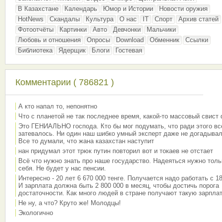
В Казахстане
Календарь
Юмор и Истории
Новости оружия
HotNews
Скандалы
Культура
О нас
IT
Спорт
Архив статей
Фотоотчёты
Картинки
Авто
Девчонки
Мальчики
Любовь и отношения
Опросы
Download
Обменник
Ссылки
Библиотека
Ядерщик
Блоги
Гостевая
Комментарии ( 786821 )
А кто напал то, непонятно
Что с планетой не так последнее время, какой-то массовый свист
Это ГЕНИАЛЬНО господа. Кто бы мог подумать, что ради этого вс
затевалось. Ни один наш шибко умный эксперт даже не догадывал
Все то думали, что жана казахстан наступит
нан придумал этот трюк путин повторил вот и токаев не отстает
Всё что нужно знать про наше государство. Надеяться нужно толь
себя. Не будет у нас пенсии.
Интересно - 20 лет 6 670 000 тенге. Получается надо работать с 18
И зарплата должна быть 2 800 000 в месяц, чтобы достичь порога
достаточности. Как много людей в стране получают такую зарплат
Не ну, а что? Круто же! Молодцы!
Экологично