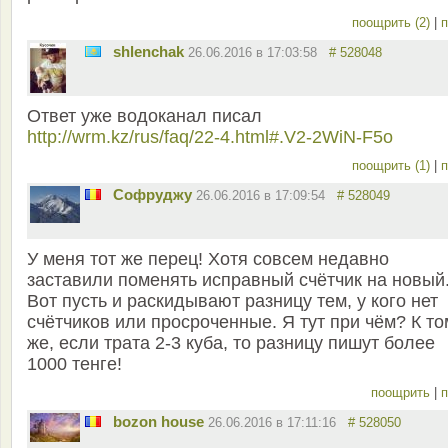
поощрить (2)
|
п
shlenchak
26.06.2016 в 17:03:58
# 528048
Ответ уже водоканал писал
http://wrm.kz/rus/faq/22-4.html#.V2-2WiN-F5o
поощрить (1)
|
п
Софруджу
26.06.2016 в 17:09:54
# 528049
У меня тот же перец! Хотя совсем недавно
заставили поменять исправный счётчик на новый
Вот пусть и раскидывают разницу тем, у кого нет
счётчиков или просроченные. Я тут при чём? К то
же, если трата 2-3 куба, то разницу пишут более
1000 тенге!
поощрить
|
п
bozon house
26.06.2016 в 17:11:16
# 528050