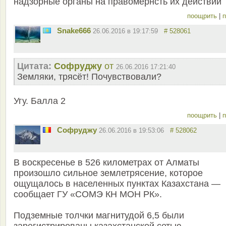
надзорные органы на правомернсть их действий
поощрить
|
п
Snake666
26.06.2016 в 19:17:59
# 528061
Цитата:
Софруджу
от
26.06.2016 17:21:40
Земляки, трясёт! Почувствовали?
Угу. Балла 2
поощрить
|
п
Софруджу
26.06.2016 в 19:53:06
# 528062
В воскресенье в 526 километрах от Алматы
произошло сильное землетрясение, которое
ощущалось в населенных пунктах Казахстана —
сообщает ГУ «СОМЭ КН МОН РК».
Подземные толчки магнитудой 6,5 были