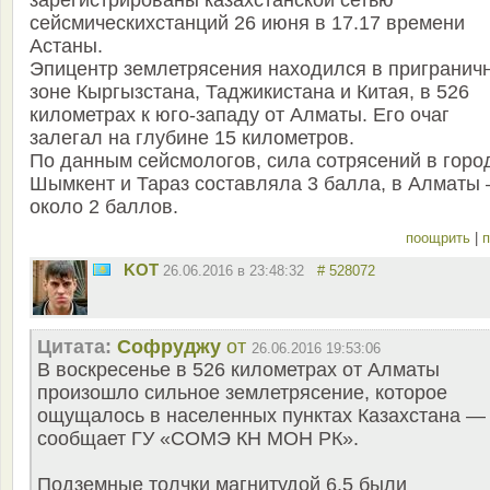
зарегистрированы казахстанской сетью
сейсмическихстанций 26 июня в 17.17 времени
Астаны.
Эпицентр землетрясения находился в пригранич
зоне Кыргызстана, Таджикистана и Китая, в 526
километрах к юго-западу от Алматы. Его очаг
залегал на глубине 15 километров.
По данным сейсмологов, сила сотрясений в горо
Шымкент и Тараз составляла 3 балла, в Алматы
около 2 баллов.
поощрить
|
п
KOT
26.06.2016 в 23:48:32
# 528072
Цитата:
Софруджу
от
26.06.2016 19:53:06
В воскресенье в 526 километрах от Алматы
произошло сильное землетрясение, которое
ощущалось в населенных пунктах Казахстана —
сообщает ГУ «СОМЭ КН МОН РК».
Подземные толчки магнитудой 6,5 были