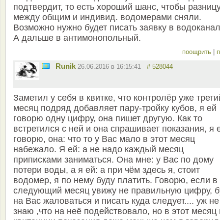
подтвердит, то есть хороший шанс, чтобы разниц
между общим и индивид. водомерами сняли.
Возможно нужно будет писать заявку в водоканал
А дальше в антимонопольный.
поощрить
|
п
Runik
26.06.2016 в 16:15:41
# 528044
Заметил у себя в квитке, что контролёр уже трети
месяц подряд добавляет пару-тройку кубов, я ей
говорю одну цифру, она пишет другую. Как то
встретился с ней и она спрашивает показания, я 
говорю, она: что то у Вас мало в этот месяц
набежало. Я ей: а не надо каждый месяц
приписками заниматься. Она мне: у Вас по дому
потери воды, а я ей: а при чём здесь я, стоит
водомер, я по нему буду платить. Говорю, если в
следующий месяц увижу не правильную цифру, б
на Вас жаловаться и писать куда следует.... уж не
знаю ,что на неё подействовало, но в этот месяц 