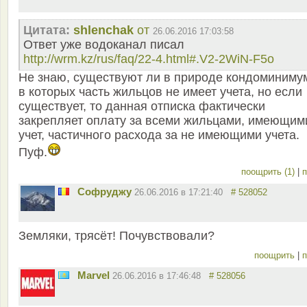
Цитата:
shlenchak
от
26.06.2016 17:03:58
Ответ уже водоканал писал
http://wrm.kz/rus/faq/22-4.html#.V2-2WiN-F5o
Не знаю, существуют ли в природе кондоминиму
в которых часть жильцов не имеет учета, но если
существует, то данная отписка фактически
закрепляет оплату за всеми жильцами, имеющим
учет, частичного расхода за не имеющими учета.
Пуф.
поощрить (1)
|
п
Софруджу
26.06.2016 в 17:21:40
# 528052
Земляки, трясёт! Почувствовали?
поощрить
|
п
Marvel
26.06.2016 в 17:46:48
# 528056