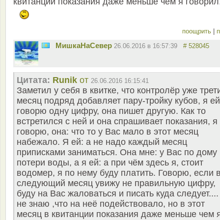
квитанции показания даже меньше чем я говорил
поощрить
|
п
МишкаНаСевер
26.06.2016 в 16:57:39
# 528045
Цитата:
Runik
от
26.06.2016 16:15:41
Заметил у себя в квитке, что контролёр уже трет
месяц подряд добавляет пару-тройку кубов, я ей
говорю одну цифру, она пишет другую. Как то
встретился с ней и она спрашивает показания, я
говорю, она: что то у Вас мало в этот месяц
набежало. Я ей: а не надо каждый месяц
приписками заниматься. Она мне: у Вас по дому
потери воды, а я ей: а при чём здесь я, стоит
водомер, я по нему буду платить. Говорю, если 
следующий месяц увижу не правильную цифру,
буду на Вас жаловаться и писать куда следует....
не знаю ,что на неё подействовало, но в этот
месяц в квитанции показания даже меньше чем 