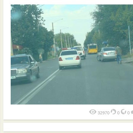
32970
0
0