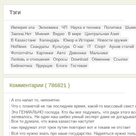
Тэги
Империя зла
Экономика
ЧП
Наука и техника
Политика
Шымк
Закона.Нет
Мнения
Видео
В мире
Центральная Азия
В Казахстане
Календарь
Юмор и Истории
Новости оружия
HotNews
Скандалы
Культура
О нас
IT
Спорт
Архив статей
Фотоотчёты
Картинки
Авто
Девчонки
Мальчики
Любовь и отношения
Опросы
Download
Обменник
Ссылки
Библиотека
Ядерщик
Блоги
Гостевая
Комментарии ( 786821 )
А кто напал то, непонятно
Что с планетой не так последнее время, какой-то массовый свист
Это ГЕНИАЛЬНО господа. Кто бы мог подумать, что ради этого вс
затевалось. Ни один наш шибко умный эксперт даже не догадывал
Все то думали, что жана казахстан наступит
нан придумал этот трюк путин повторил вот и токаев не отстает
Всё что нужно знать про наше государство. Надеяться нужно толь