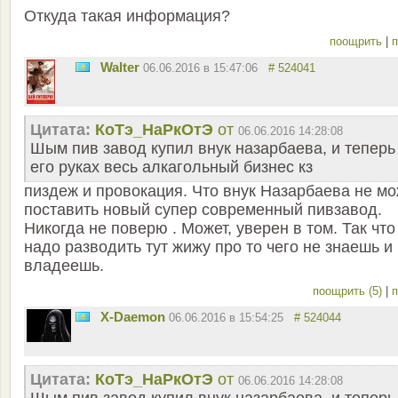
Откуда такая информация?
поощрить
|
п
Walter
06.06.2016 в 15:47:06
# 524041
Цитата:
КоТэ_НаРкОтЭ
от
06.06.2016 14:28:08
Шым пив завод купил внук назарбаева, и теперь
его руках весь алкагольный бизнес кз
пиздеж и провокация. Что внук Назарбаева не мо
поставить новый супер современный пивзавод.
Никогда не поверю . Может, уверен в том. Так что
надо разводить тут жижу про то чего не знаешь и
владеешь.
поощрить (5)
|
п
X-Daemon
06.06.2016 в 15:54:25
# 524044
Цитата:
КоТэ_НаРкОтЭ
от
06.06.2016 14:28:08