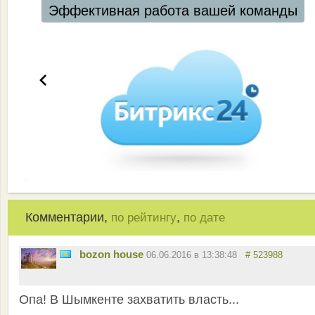
Комментарии,
,
по рейтингу
по дате
bozon house
06.06.2016 в 13:38:48
# 523988
Опа! В Шымкенте захватить власть...