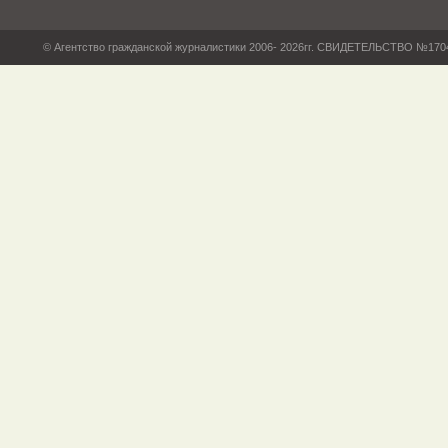
© Агентство гражданской журналистики 2006- 2026гг. СВИДЕТЕЛЬСТВО №17