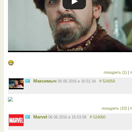
поощрить (1)
|
п
Максимыч
06.06.2016 в 16:51:34
# 524059
поощрить (10)
|
п
Marvel
06.06.2016 в 16:53:58
# 524060