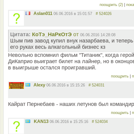
поощрить (2)
|
пока
Aslan011
06.06.2016 в 15:01:57
# 524026
Цитата:
КоТэ_НаРкОтЭ
от
06.06.2016 14:28:08
Шым пив завод купил внук назарбаева, и теперь
его руках весь алкагольный бизнес кз
Невольно вспомнил фильм "Титаник", когда геро
ДиКаприо выиграет билет на лайнер, но в оконцо
в выигрыше остался проигравший.
поощрить
|
п
Alexy
06.06.2016 в 15:15:26
# 524031
Кайрат Пернебаев - наших летунов был командир.
поощрить
|
п
KAN13
06.06.2016 в 15:25:16
# 524034