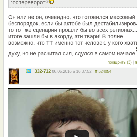
госпереворот?
Он или не он, очевидно, что готовился массовый
беспорядок, если бы актобе был дестабилизиров
то тот же сценарии прошли бы во всех регионах...
итоге зашли бы в акорду, эти твари! В полне
возможно, что ТТ именно тот человек, у кого хва
духу, но не расчитал сил, сдулся в самом начале
поощрить (3)
|
п
332-712
06.06.2016 в 16:37:52
# 524054