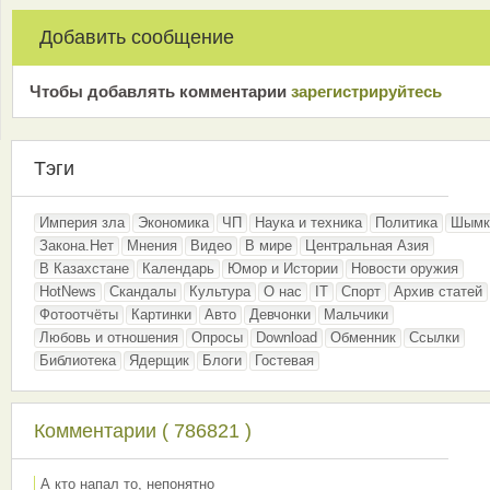
Добавить сообщение
Чтобы добавлять комментарии
зарeгиcтрирyйтeсь
Тэги
Империя зла
Экономика
ЧП
Наука и техника
Политика
Шымк
Закона.Нет
Мнения
Видео
В мире
Центральная Азия
В Казахстане
Календарь
Юмор и Истории
Новости оружия
HotNews
Скандалы
Культура
О нас
IT
Спорт
Архив статей
Фотоотчёты
Картинки
Авто
Девчонки
Мальчики
Любовь и отношения
Опросы
Download
Обменник
Ссылки
Библиотека
Ядерщик
Блоги
Гостевая
Комментарии ( 786821 )
А кто напал то, непонятно