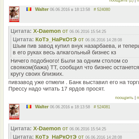
поощрить (2)
|
п
Walter
06.06.2016 в 18:13:58
# 524080
Цитата:
X-Daemon
от
06.06.2016 15:54:25
Цитата:
КоТэ_НаРкОтЭ
от
06.06.2016 14:28:08
Шым пив завод купил внук назарбаева, и тепер
в его руках весь алкагольный бизнес кз
Ничего подобного! Были за одним столом со
свояком(бажа) ТТ, сообщил что бизнес останется
кругу своих близких.
пивзавод уже отмели . Банк выставил его на торг
Прессу надо читать 17 ярдов просят.
поощрить
|
п
Walter
06.06.2016 в 18:13:58
# 524081
Цитата:
X-Daemon
от
06.06.2016 15:54:25
Цитата:
КоТэ_НаРкОтЭ
от
06.06.2016 14:28:08