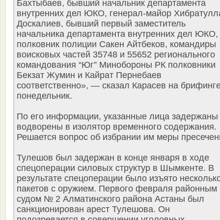
Бахтыбаев, бывший начальник департамента
внутренних дел ЮКО, генерал-майор Хибратулл
Доскалиев, бывший первый заместитель
начальника департамента внутренних дел ЮКО,
полковник полиции Сакен Айтбеков, командиры
воисковых частей 35748 и 55652 регионального
командования “Юг” Минобороны РК полковники
Бекзат Жумин и Кайрат Пернебаев
соответственно», — сказал Карасев на брифинге
понедельник.
По его информации, указанные лица задержаны
водворены в изолятор временного содержания.
Решается вопрос об избрании им меры пресечен
Тулешов был задержан в конце января в ходе
спецоперации силовых структур в Шымкенте. В
результате спецоперации было изъято нескольк
пакетов с оружием. Первого февраля районным
судом № 2 Алматинского района Астаны был
санкционирован арест Тулешова. Он
подозревается в совершении уголовных