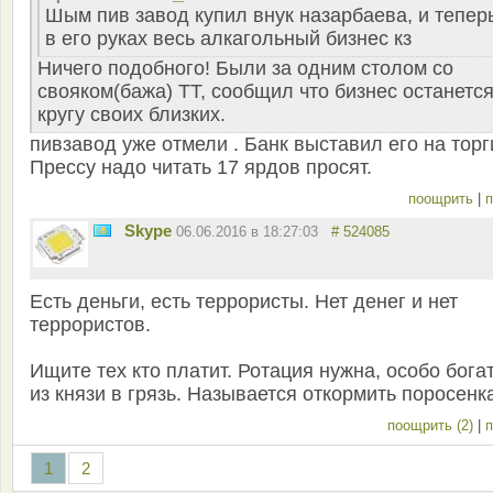
Шым пив завод купил внук назарбаева, и тепер
в его руках весь алкагольный бизнес кз
Ничего подобного! Были за одним столом со
свояком(бажа) ТТ, сообщил что бизнес останется
кругу своих близких.
пивзавод уже отмели . Банк выставил его на торг
Прессу надо читать 17 ярдов просят.
поощрить
|
п
Skype
06.06.2016 в 18:27:03
# 524085
Есть деньги, есть террористы. Нет денег и нет
террористов.
Ищите тех кто платит. Ротация нужна, особо бога
из князи в грязь. Называется откормить поросенк
поощрить (2)
|
п
1
2