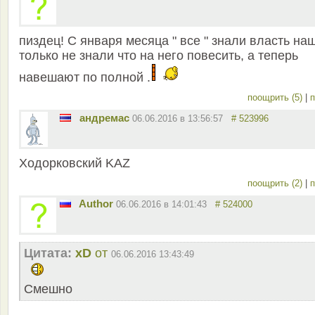
пиздец! С января месяца " все " знали власть наш
только не знали что на него повесить, а теперь
навешают по полной .
поощрить (5)
|
п
андремас
06.06.2016 в 13:56:57
# 523996
Ходорковский KAZ
поощрить (2)
|
п
Author
06.06.2016 в 14:01:43
# 524000
Цитата:
xD
от
06.06.2016 13:43:49
Смешно