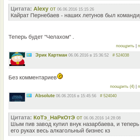
Цитата:
Alexy
от
06.06.2016 15:15:26
Кайрат Пернебаев - наших летунов был командир
Теперь будет "Челахом" .
поощрить
|
п
Эрик Картман
06.06.2016 в 15:36:52
# 524038
Без комментариев
поощрить (4)
|
п
Absolute
06.06.2016 в 15:45:56
# 524040
Цитата:
КоТэ_НаРкОтЭ
от
06.06.2016 14:28:08
Шым пив завод купил внук назарбаева, и теперь
его руках весь алкагольный бизнес кз