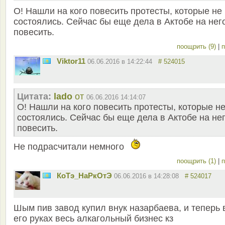
О! Нашли на кого повесить протесты, которые не
состоялись. Сейчас бы еще дела в Актобе на нег
повесить.
поощрить (9)
|
п
Viktor11
06.06.2016 в 14:22:44
# 524015
Цитата:
lado
от
06.06.2016 14:14:07
О! Нашли на кого повесить протесты, которые н
состоялись. Сейчас бы еще дела в Актобе на не
повесить.
Не подрасчитали немного
поощрить (1)
|
п
КоТэ_НаРкОтЭ
06.06.2016 в 14:28:08
# 524017
Шым пив завод купил внук назарбаева, и теперь 
его руках весь алкагольный бизнес кз