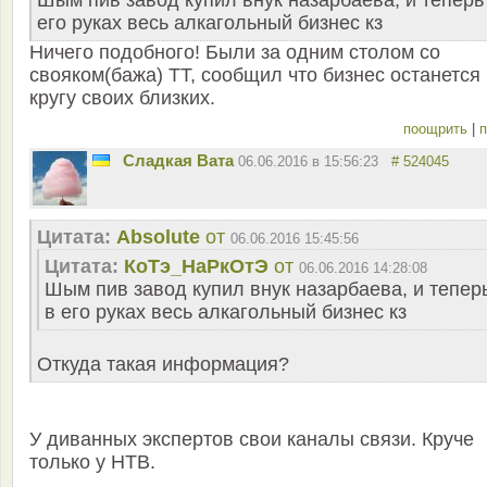
Шым пив завод купил внук назарбаева, и теперь
его руках весь алкагольный бизнес кз
Ничего подобного! Были за одним столом со
свояком(бажа) ТТ, сообщил что бизнес останется
кругу своих близких.
поощрить
|
п
Сладкая Вата
06.06.2016 в 15:56:23
# 524045
Цитата:
Absolute
от
06.06.2016 15:45:56
Цитата:
КоТэ_НаРкОтЭ
от
06.06.2016 14:28:08
Шым пив завод купил внук назарбаева, и тепер
в его руках весь алкагольный бизнес кз
Откуда такая информация?
У диванных экспертов свои каналы связи. Круче
только у НТВ.