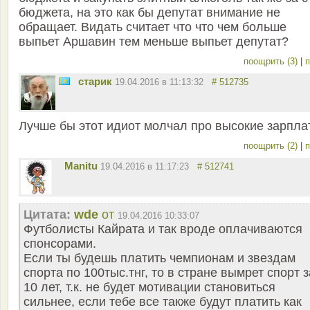
бюджета, на это как бы депутат внимание не
обращает. Видать считает что что чем больше
выпьет Аршавин тем меньше выпьет депутат?
поощрить (3)
|
п
старик
19.04.2016 в 11:13:32
# 512735
Лучше бы этот идиот молчал про высокие зарпла
поощрить (2)
|
п
Manitu
19.04.2016 в 11:17:23
# 512741
Цитата:
wde
от
19.04.2016 10:33:07
Футболисты Кайрата и так вроде оплачиваются
спонсорами.
Если ты будешь платить чемпионам и звездам
спорта по 100тыс.тнг, то в стране вымрет спорт з
10 лет, т.к. не будет мотивации становиться
сильнее, если тебе все также будут платить как