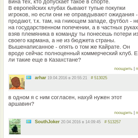
вина тех, кто допускает такое в спорте.
В европейских клубах бывают тупые покупки
игроков, но если они не оправдывают ожидания -
продают, т.к. там, на гниющем западе, футбол - н
на государственном попечении, а в частных руках
взяв племяника в команду ты понесешь потери и
своего кармана, а не из бюджета страны.
Вышенаписанное - опять о том же Кайрате. Он
вроде сейчас полноценный коммерческий клуб. Е
ли такие еще в Казахстане?
поощрить
|
п
arhar
19.04.2016 в 20:55:21
# 513025
в одном я с ним согласен, нахуй нужен этот
аршавин?
поощрить
|
п
SouthJoker
20.04.2016 в 14:09:45
# 513257