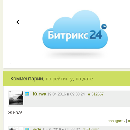
Комментарии,
,
по рейтингу
по дате
Kurwa
19.04.2016 в 09:30:24
# 512657
Жиза!
поощрить
|
п
wde
19.04.2016 в 09:33:32
# 512662