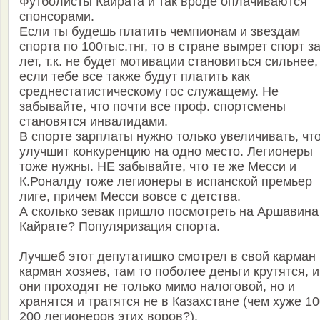
Футболисты Кайрата и так вроде оплачиваются
спонсорами.
Если ты будешь платить чемпионам и звездам
спорта по 100тыс.тнг, то в стране вымрет спорт з
лет, т.к. не будет мотивации становиться сильнее,
если тебе все также будут платить как
среднестатистическому гос служащему. Не
забывайте, что почти все проф. спортсмены
становятся инвалидами.
В спорте зарплаты нужно только увеличивать, чт
улучшит конкуренцию на одно место. Легионеры
тоже нужны. НЕ забывайте, что те же Месси и
К.Роналду тоже легионеры в испанской премьер
лиге, причем Месси вовсе с детства.
А сколько зевак пришло посмотреть на Аршавина
Кайрате? Популяризация спорта.
Лучшеб этот депутатишко смотрел в свой карман 
карман хозяев, там то поболее деньги крутятся, и
они проходят не только мимо налоговой, но и
хранятся и тратятся не в Казахстане (чем хуже 10
200 легионеров этих воров?).