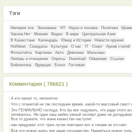
Тэги
Империя зла
Экономика
ЧП
Наука и техника
Политика
Шымк
Закона.Нет
Мнения
Видео
В мире
Центральная Азия
В Казахстане
Календарь
Юмор и Истории
Новости оружия
HotNews
Скандалы
Культура
О нас
IT
Спорт
Архив статей
Фотоотчёты
Картинки
Авто
Девчонки
Мальчики
Любовь и отношения
Опросы
Download
Обменник
Ссылки
Библиотека
Ядерщик
Блоги
Гостевая
Комментарии ( 786821 )
А кто напал то, непонятно
Что с планетой не так последнее время, какой-то массовый свист
Это ГЕНИАЛЬНО господа. Кто бы мог подумать, что ради этого вс
затевалось. Ни один наш шибко умный эксперт даже не догадывал
Все то думали, что жана казахстан наступит
нан придумал этот трюк путин повторил вот и токаев не отстает
Всё что нужно знать про наше государство. Надеяться нужно толь