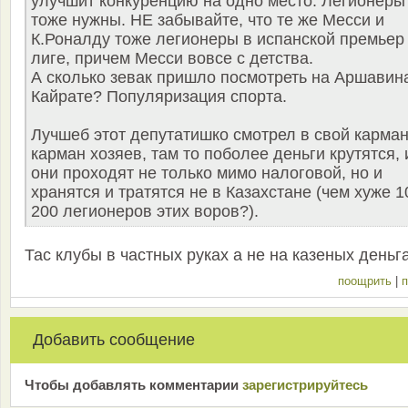
улучшит конкуренцию на одно место. Легионеры
тоже нужны. НЕ забывайте, что те же Месси и
К.Роналду тоже легионеры в испанской премьер
лиге, причем Месси вовсе с детства.
А сколько зевак пришло посмотреть на Аршавин
Кайрате? Популяризация спорта.
Лучшеб этот депутатишко смотрел в свой карман
карман хозяев, там то поболее деньги крутятся, 
они проходят не только мимо налоговой, но и
хранятся и тратятся не в Казахстане (чем хуже 1
200 легионеров этих воров?).
Тас клубы в частных руках а не на казеных деньг
поощрить
|
п
Добавить сообщение
Чтобы добавлять комментарии
зарeгиcтрирyйтeсь