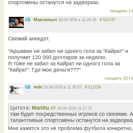
спортсмены останутся на задворках.
поощрить
|
п
Максимыч
19.04.2016 в 11:20:26
# 512747
Свежий анекдот.
"Аршавин не забил ни одного гола за "Кайрат" и
получает 120 000 долларов за неделю.
Я тоже не забил за Кайрат ни одного гола за
"Кайрат". Где мои деньги???"
поощрить (2)
|
п
wde
19.04.2016 в 11:30:03
# 512759
Цитата:
Manitu
от
19.04.2016 11:17:23
там будет посредственных игроков со связями. 
талантливые спортсмены останутся на задворка
Мне кажется это не проблема футбола конкретно,