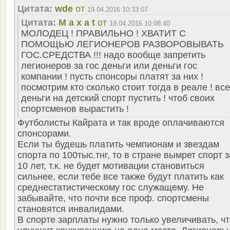
Цитата:
wde
от
19.04.2016 10:33:07
Цитата:
M a x a t
от
19.04.2016 10:08:40
МОЛОДЕЦ ! ПРАВИЛЬНО ! ХВАТИТ С
ПОМОЩЬЮ ЛЕГИОНЕРОВ РАЗВОРОВЫВАТЬ
ГОС.СРЕДСТВА !!! надо вообще запретить
легионеров за гос деньги или деньги гос
компании ! пусть спонсоры платят за них !
посмотрим кто сколько стоит тогда в реале ! все
деньги на детский спорт пустить ! чтоб своих
спортсменов вырастить !
Футболисты Кайрата и так вроде оплачиваются
спонсорами.
Если ты будешь платить чемпионам и звездам
спорта по 100тыс.тнг, то в стране вымрет спорт з
10 лет, т.к. не будет мотивации становиться
сильнее, если тебе все также будут платить как
среднестатистическому гос служащему. Не
забывайте, что почти все проф. спортсмены
становятся инвалидами.
В спорте зарплаты нужно только увеличивать, чт