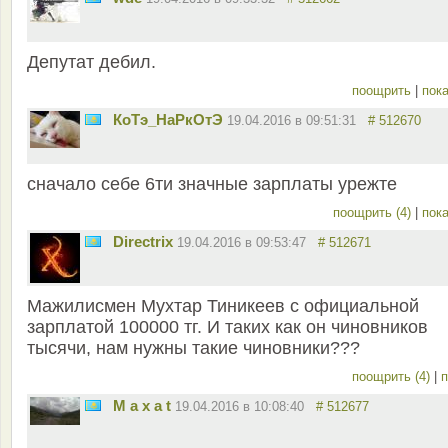
Депутат дебил.
поощрить
|
пока
КоТэ_НаРкОтЭ
19.04.2016 в 09:51:31
# 512670
сначало себе 6ти значные зарплаты урежте
поощрить (4)
|
пока
Directrix
19.04.2016 в 09:53:47
# 512671
Мажилисмен Мухтар Тиникеев с официальной
зарплатой 100000 тг. И таких как он чиновников
тысячи, нам нужны такие чиновники???
поощрить (4)
|
п
M a x a t
19.04.2016 в 10:08:40
# 512677