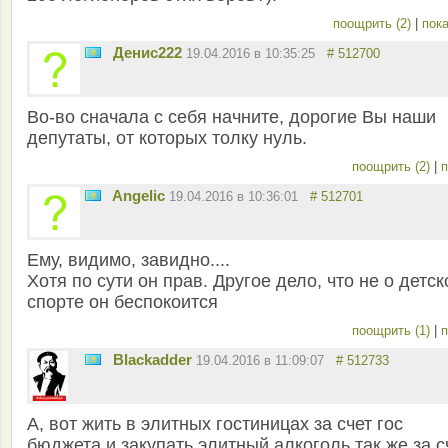
поощрить (2)
|
пока
Денис222
19.04.2016 в 10:35:25
# 512700
Во-во сначала с себя начните, дорогие Вы наши
депутаты, от которых толку нуль.
поощрить (2)
|
п
Angelic
19.04.2016 в 10:36:01
# 512701
Ему, видимо, завидно....
Хотя по сути он прав. Другое дело, что не о детс
спорте он беспокоится
поощрить (1)
|
п
Blackadder
19.04.2016 в 11:09:07
# 512733
А, вот жить в элитных гостиницах за счет гос
бюджета и закупать элитный алкоголь так же за с