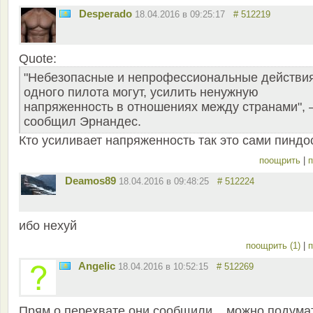
Desperado
18.04.2016 в 09:25:17
# 512219
Quote:
"Небезопасные и непрофессиональные действи
одного пилота могут, усилить ненужную
напряженность в отношениях между странами",
сообщил Эрнандес.
Кто усиливает напряженность так это сами пиндо
поощрить
|
п
Deamos89
18.04.2016 в 09:48:25
# 512224
ибо нехуй
поощрить (1)
|
п
Angelic
18.04.2016 в 10:52:15
# 512269
Прям о перехвате они сообщили... можно подума