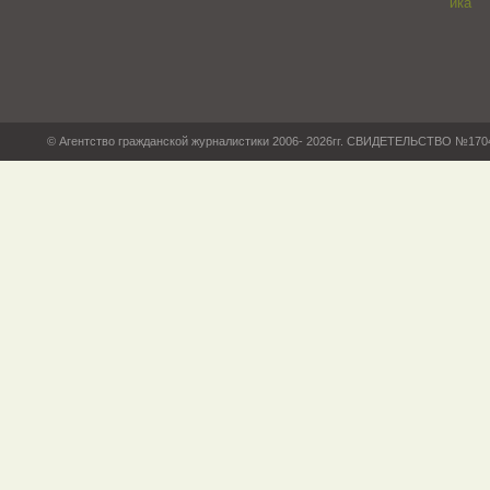
© Агентство гражданской журналистики 2006- 2026гг. СВИДЕТЕЛЬСТВО №17