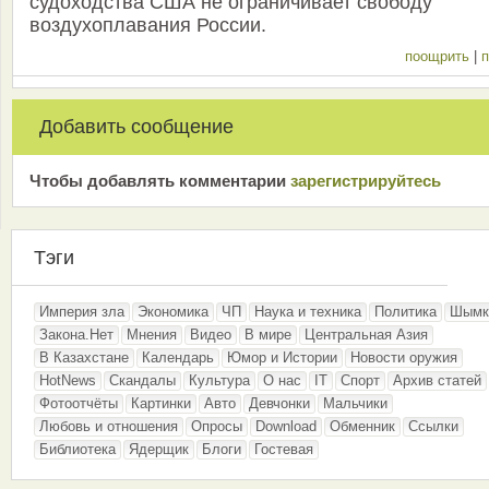
судоходства США не ограничивает свободу
воздухоплавания России.
поощрить
|
п
Добавить сообщение
Чтобы добавлять комментарии
зарeгиcтрирyйтeсь
Тэги
Империя зла
Экономика
ЧП
Наука и техника
Политика
Шымк
Закона.Нет
Мнения
Видео
В мире
Центральная Азия
В Казахстане
Календарь
Юмор и Истории
Новости оружия
HotNews
Скандалы
Культура
О нас
IT
Спорт
Архив статей
Фотоотчёты
Картинки
Авто
Девчонки
Мальчики
Любовь и отношения
Опросы
Download
Обменник
Ссылки
Библиотека
Ядерщик
Блоги
Гостевая