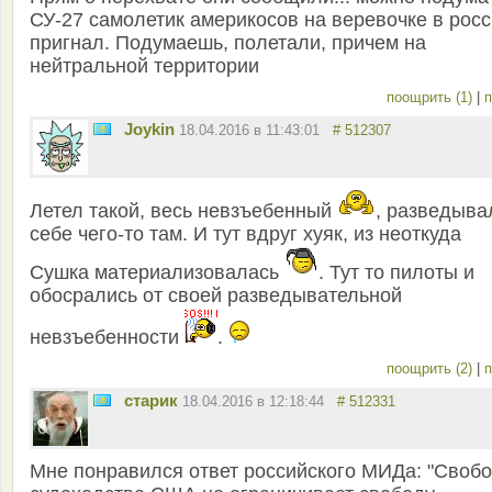
СУ-27 самолетик америкосов на веревочке в рос
пригнал. Подумаешь, полетали, причем на
нейтральной территории
поощрить (1)
|
п
Joykin
18.04.2016 в 11:43:01
# 512307
Летел такой, весь невзъебенный
, разведыва
себе чего-то там. И тут вдруг хуяк, из неоткуда
Сушка материализовалась
. Тут то пилоты и
обосрались от своей разведывательной
невзъебенности
.
поощрить (2)
|
п
старик
18.04.2016 в 12:18:44
# 512331
Мне понравился ответ российского МИДа: "Своб