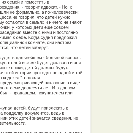
 из семей и поместить в
ждения, - говорит адвокат. - Но, к
ошли не формально, а по-человечески:
цесса не говорил, что детей нужно
му остаются в семьях и ничего не знают
очки, у которых дети еще совсем
 заседания вместе с ними и постоянно
ижимая к себе. Когда судья предложил
специальной комнате, они наотрез
ятся, что детей заберут.
будет в дальнейшем - большой вопрос.
купателей все же будет доказана и они
ные сроки, детей должны будут...
и этой истории проходят по одной и той
о кодекса “торговля
 предусматривающей наказание в виде
к от семи до десяти лет. И в данном
 был - продавцом, покупателем или
окупал детей, будут привлекать к
за подделку документов, ведь в
нии этих детей значатся сведения, не
вительности.