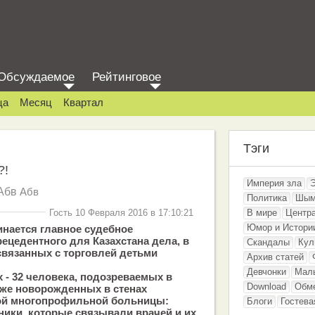
Обсуждаемое
Рейтинговое
ца
Месяц
Квартал
Тэги
?!
Империя зла
Абв
Абв
Политика
Шым
Гость 10 Февраля 2016 в 17:10:21
В мире
Центр
Юмор и Истори
инается главное судебное
ецедентного для Казахстана дела, в
Скандалы
Кул
связанных с торговлей детьми
Архив статей
Девчонки
Мал
 - 32 человека, подозреваемых в
Download
Обм
аже новорожденных в стенах
ой многопрофильной больницы:
Блоги
Гостева
ники, которые связывали врачей и их