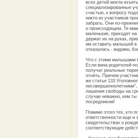
всех детей могли изъять
специализированные учре
счастью, к вопросу под
никто из участников про
забрать. Они по-прежне
о происходящем. Те мам
маленькие, приходят на
держат их на руках, пр
им оставить малышей в 
отказались - видимо, бо
Что с этими малышами 
Если вина родителей-по
получат реальные тюрем
отнять. Причем участник
же статье 133 Уголовног
несовершеннолетними”,
лишения свободы на сро
случае неважно, кем ты
посредником!
Помимо этого тех, кто п
ответственности еще и 
свидетельствах о рожде
соответствующие дейст