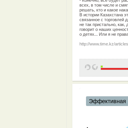
- Конечно, все будет р
всех, в том числе и см
решать, кто и какое нак
В истории Казахстана э
связанное с торговлей де
не так пристально, как, 
говорит о наших ценност
о детях... Или я не прав
http://www.time.kz/article
Эффективная 