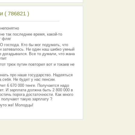
 ( 786821 )
 непонятно
 не так последнее время, какой-то
т фляг
господа. Кто бы мог подумать, что
 и затевалось. Ни один наш шибко умный
е догадывался. Все то думали, что жана
упит
тот трюк путин повторил вот и токаев не
знать про наше государство. Надеяться
 себя. Не будет у нас пенсии.
лет 6 670 000 тенге. Получается надо
ет. И зарплата должна быть 2 800 000 в
остичь порога достаточности. Как много
 получают такую зарплату ?
Круто же! Молодцы!