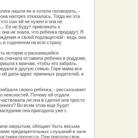
леги нашли ее и хотели поговорить, -
она наотрез отказалась. Тогда же эта
что сын ей не нужен и она не
... Ее не будут привлекать к
к она не знала, что ребенка продадут. Я
ждения и своей подзащитной - ведь она
ь в содеянном на всю страну.
сть история и раскаявшейся
а сначала оставила ребенка в роддоме,
ришла к врачам, чтобы его забрать.
едали в другую семью. Горе-мама все
ы ей дали адрес приемных родителей, и
 забрала своего ребенка, - рассказывает
го неясностей. Почему ей отдали
частвовала ли она в сделке или просто
енного? Во всем этом еще будет
 заседания она приходила уже с
вили закрытым, обещает быть весьма
ремя предварительных слушаний в зале
астники процесса. Они прятали свои