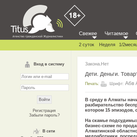
Свежее
Читаемое
2 суток
Неделя
1/2меся
Закона.Нет
Вход в систему
Дети. Деньги. Товар
Абв
Печать:
Шрифт:
В среду в Алматы нач
разбирательство беспр
котором 15 эпизодов, 
Регистрация
Забыли пароль?
На скамье подсудимых
бизнес-схеме по прод
Алматинской областн
В сети
медработники, посред