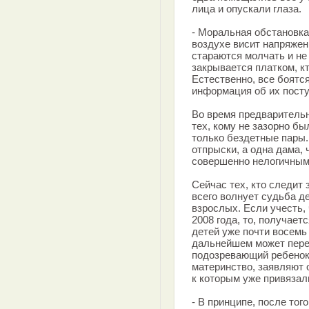
лица и опускали глаза.
- Моральная обстановка 
воздухе висит напряжени
стараются молчать и не 
закрывается платком, кт
Естественно, все боятс
информация об их посту
Во время предваритель
тех, кому не зазорно бы
только бездетные пары.
отпрыски, а одна дама, 
совершенно нелогичным,
Сейчас тех, кто следит
всего волнует судьба д
взрослых. Если учесть,
2008 года, то, получае
детей уже почти восемь 
дальнейшем может переж
подозревающий ребенок
материнство, заявляют о
к которым уже привязал
- В принципе, после тог