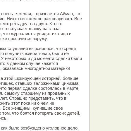
очень тяжелая, - признается Айман, - в
е. Никто ни с кем не разговаривает. Все
смотреть друг на друга. Кто-то
о-то спускает шапку на глаза.
я, что журналисты увидят их лица и
пке просочится наружу.
ных слушаний выяснилось, что среди
ло получить живой товар, были не
 У некоторых и до момента сделки были
что в данном случае кажется
 оказалась многодетной матерью!
 за этой шокирующей историей, больше
етишек, ставших заложниками цинизма
 что первая сделка состоялась в марте
тся, самому старшему из проданных
лет. Страшно представить, что в
ить этот пока ни о чем не
. Все женщины, купившие свое
 том, что боятся потерять своих детей,
ись.
о как было возбуждено уголовное дело,