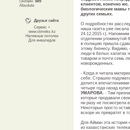
Онлайн:
889
клиентов, конечно же,
Absolute
биологические мамы т
других семьях.
Друзья сайта
О подробностях рассле
Сервис +
наша газета уже писала 
www.stimeks.kz
24.12.2015 г.). Напомни
Натяжные потолки
отделении упомянутой б
Для инвалидов
в полицию пришла сдава
этому бизнесу. Видимо, 
люди в белых халатах 
товаром и почти семь л
новорожденных.
- Когда я читала матери
себе. Страшно подумать,
делится впечатлениями 
четыре года назад купи
УМАРОВА
. - Там приз
которые продавали свои
ни разу не посмотрела в 
Некоторые просто остав
вскоре их превратят в т
Для Айман эта история 
из казахстанских телек