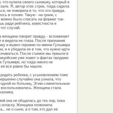
, что купила своего сынишку, который в
зале. Я, автор этих строк, тогда сидела
ься, не поверила в то, что это правда.
сь в голове. Такую - на грани, с
 можно было списать на формат ток-
шь ради рейтинга, известности и
 тот случай.
та женщина говорит правду, - вспоминает
е и видела ее глаза. После признания
ку и вывел героиню по имени Гульмира
и, и я убедила ее в том, что нужно идти
изнаваться. После съемок мы пришли в
лицейские уже знают о фактах продажи
к Гульмире, но тогда никого не
 ее все равно бы нашли.
 родить ребенка, с усыновлением тоже
ершенно случайно она узнала, что
 одной из больниц. Этим сомнительным
и воспользовались. Женщина стала
казника.
ой она не общалась до тех пор, пока
а огласку. Женщина позвонила
.. не о сыне, а о том, кто дал ее