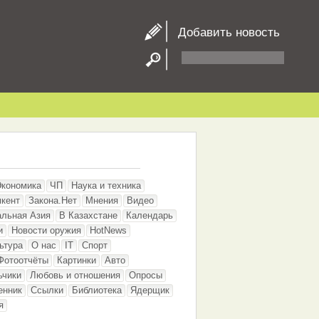
Добавить новость
Экономика
ЧП
Наука и техника
кент
Закона.Нет
Мнения
Видео
альная Азия
В Казахстане
Календарь
и
Новости оружия
HotNews
ьтура
О нас
IT
Спорт
Фотоотчёты
Картинки
Авто
ьчики
Любовь и отношения
Опросы
енник
Ссылки
Библиотека
Ядерщик
я