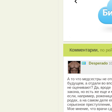
Комментарии,
по ре
Desperado
1
А то что медсестры не о
будущем, а отдали во вп
не оценивают? Да, вроде 
закона, но есть же еще и
если, например, роженице
родах, а на самом деле ег
серьезное преступление, 
Мое мнение, что врачи сд