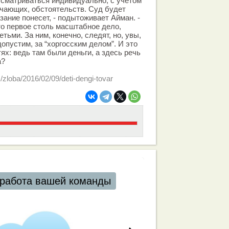
ассматриваться индивидуально, с учетом
ягчающих, обстоятельств. Суд будет
азание понесет, - подытоживает Айман. -
то первое столь масштабное дело,
тьми. За ним, конечно, следят, но, увы,
допустим, за “хоргосским делом”. И это
ях: ведь там были деньги, а здесь речь
а?
s/zloba/2016/02/09/deti-dengi-tovar
работа вашей команды