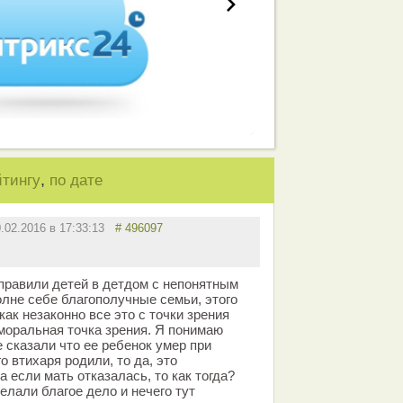
,
йтингу
по дате
0.02.2016 в 17:33:13
# 496097
тправили детей в детдом с непонятным
олне себе благополучные семьи, этого
как незаконно все это с точки зрения
 моральная точка зрения. Я понимаю
 сказали что ее ребенок умер при
о втихаря родили, то да, это
а если мать отказалась, то как тогда?
елали благое дело и нечего тут