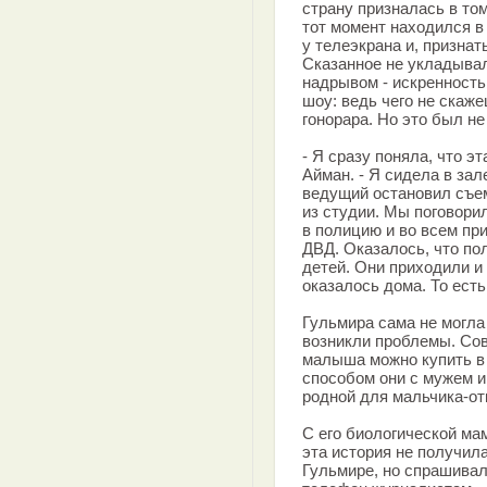
страну призналась в том
тот момент находился в 
у теле­экрана и, признат
Сказанное не укладывало
надрывом - искренность
шоу: ведь чего не скаже
гонорара. Но это был не
- Я сразу поняла, что э
Айман. - Я сидела в зал
ведущий остановил съем
из студии. Мы поговорил
в полицию и во всем пр
ДВД. Оказалось, что по
детей. Они приходили и 
оказалось дома. То есть
Гульмира сама не могла
возникли проблемы. Сов
малыша можно купить в
способом они с мужем 
родной для мальчика-от
С его биологической мам
эта история не получил
Гульмире, но спрашивала.