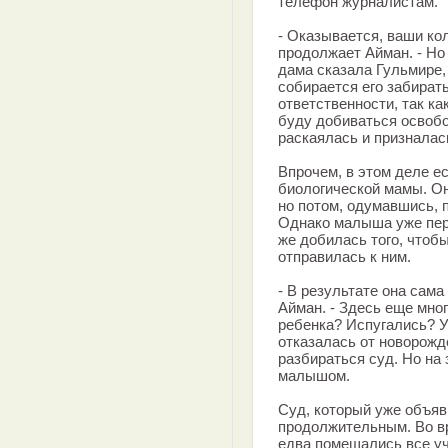
телефон журналистам.
- Оказывается, ваши кол
продолжает Айман. - Но 
дама сказала Гульмире, 
собирается его забирать
ответственности, так ка
буду добиваться освобо
раскаялась и призналас
Впрочем, в этом деле е
биологической мамы. Он
но потом, одумавшись, п
Однако малыша уже пер
же добилась того, чтоб
отправилась к ним.
- В результате она сама
Айман. - Здесь еще мно
ребенка? Испугались? У
отказалась от новорожд
разбираться суд. Но на
малышом.
Суд, который уже объя
продолжительным. Во в
едва помещались все уч