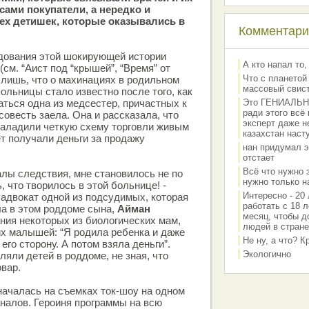
 сами покупатели, а нередко и
ех детишек, которые оказывались в
Комментарии
дования этой шокирующей истории
А кто напал то,
(см. “Аист под “крышей”, “Время” от
Что с планетой
м лишь, что о махинациях в родильном
массовый свис
ольницы стало известно после того, как
ться одна из медсестер, причастных к
Это ГЕНИАЛЬНО 
ради этого всё
совесть заела. Она и рассказала, что
эксперт даже н
наладили четкую схему торговли живым
казахстан наст
ет получали деньги за продажу
нан придумал э
отстает
Всё что нужно 
алы следствия, мне становилось не по
нужно только на
 что творилось в этой больнице! -
Интересно - 20 
адвокат одной из подсудимых, которая
работать с 18 л
ла в этом роддоме сына,
Айман
месяц, чтобы д
нания некоторых из биологических мам,
людей в стране
х малышей: “Я родила ребенка и даже
Не ну, а что? 
его сторону. А потом взяла деньги”.
Экологично
ляли детей в роддоме, не зная, что
овар.
началась на съемках ток-шоу на одном
аналов. Героиня программы на всю