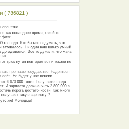
 ( 786821 )
 непонятно
 не так последнее время, какой-то
т фляг
господа. Кто бы мог подумать, что
 и затевалось. Ни один наш шибко умный
е догадывался. Все то думали, что жана
упит
тот трюк путин повторил вот и токаев не
знать про наше государство. Надеяться
 себя. Не будет у нас пенсии.
лет 6 670 000 тенге. Получается надо
ет. И зарплата должна быть 2 800 000 в
остичь порога достаточности. Как много
 получают такую зарплату ?
Круто же! Молодцы!