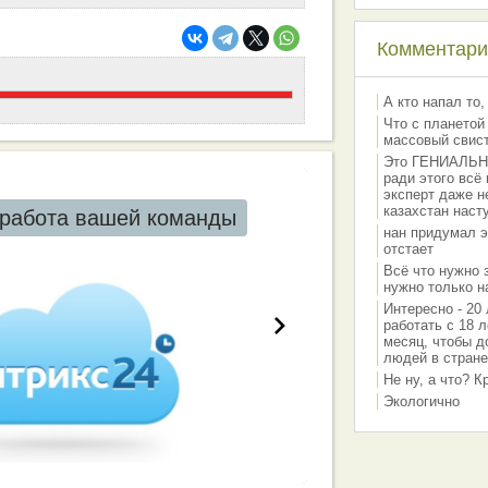
Комментарии
А кто напал то,
Что с планетой
массовый свис
Это ГЕНИАЛЬНО 
ради этого всё
эксперт даже н
казахстан наст
работа вашей команды
нан придумал э
отстает
Всё что нужно 
нужно только на
Интересно - 20 
работать с 18 л
месяц, чтобы д
людей в стране
Не ну, а что? 
Экологично