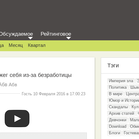
Обсуждаемое
Рейтинговое
ца
Месяц
Квартал
Тэги
жег себя из-за безработицы
Империя зла
Абв
Абв
Политика
Шым
Гость 10 Февраля 2016 в 17:00:23
В мире
Центр
Юмор и Истори
Скандалы
Кул
Архив статей
Девчонки
Мал
Download
Обм
Блоги
Гостева