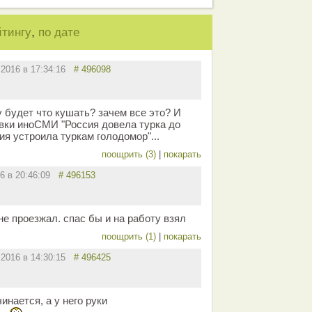
,
йтингу
по дате
.2016 в 17:34:16
# 496098
у будет что кушать? зачем все это? И
вки иноСМИ "Россия довела турка до
я устроила туркам голодомор"...
поощрить (3)
|
покарать
16 в 20:46:09
# 496153
 не проезжал. спас бы и на работу взял
поощрить (1)
|
покарать
.2016 в 14:30:15
# 496425
инается, а у него руки