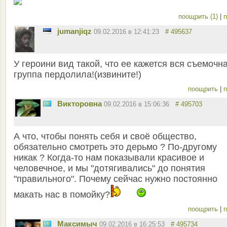
поощрить (1)
|
п
jumanjiqz
09.02.2016 в 12:41:23
# 495637
У героини вид такой, что ее кажется вся съемочн
группа пердолила!(извините!)
поощрить
|
п
Викторовна
09.02.2016 в 15:06:36
# 495703
А что, чтобы понять себя и своё общество,
обязательно смотреть это дерьмо ? По-другому
никак ? Когда-то нам показывали красивое и
человечное, и мы "дотягивались" до понятия
"правильного". Почему сейчас нужно постоянно
макать нас в помойку?
поощрить
|
п
Максимыч
09.02.2016 в 16:25:53
# 495734