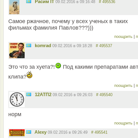
Расим IT
09.02.2016 в 09:16:48
# 495536
Самое ржачное, почему у всех ученых в таких
фильмах фамилия Павлов???)))
поощрить
|
п
komrad
09.02.2016 в 09:18:28
# 495537
Это что за хуета?!
Под какими препаратами ав
клипа?
поощрить
|
п
12АТП2
09.02.2016 в 09:26:03
# 495540
норм
поощрить
|
п
Alexy
09.02.2016 в 09:26:49
# 495541