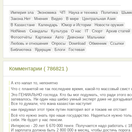
Империя зла
Экономика
ЧП
Наука и техника
Политика
Шымк
Закона.Нет
Мнения
Видео
В мире
Центральная Азия
В Казахстане
Календарь
Юмор и Истории
Новости оружия
HotNews
Скандалы
Культура
О нас
IT
Спорт
Архив статей
Фотоотчёты
Картинки
Авто
Девчонки
Мальчики
Любовь и отношения
Опросы
Download
Обменник
Ссылки
Библиотека
Ядерщик
Блоги
Гостевая
Комментарии ( 786821 )
А кто напал то, непонятно
Что с планетой не так последнее время, какой-то массовый свист
Это ГЕНИАЛЬНО господа. Кто бы мог подумать, что ради этого вс
затевалось. Ни один наш шибко умный эксперт даже не догадывал
Все то думали, что жана казахстан наступит
нан придумал этот трюк путин повторил вот и токаев не отстает
Всё что нужно знать про наше государство. Надеяться нужно толь
себя. Не будет у нас пенсии.
Интересно - 20 лет 6 670 000 тенге. Получается надо работать с 18
И зарплата должна быть 2 800 000 в месяц, чтобы достичь порога