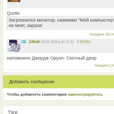
Quote:
Загрязнился монитор, нажимаю "Мой компьютер"
не моет, зараза!
поощрить (3)
|
п
ZiMaK
29.03.2016 в 01:21:51
# 507061
напомнило Джордж Оруэл- Скотный двор
поощрить
|
п
Добавить сообщение
Чтобы добавлять комментарии
зарeгиcтрирyйтeсь
Тэги