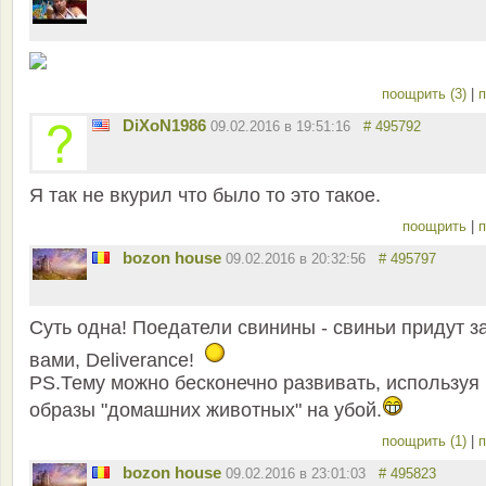
поощрить (3)
|
п
DiXoN1986
09.02.2016 в 19:51:16
# 495792
Я так не вкурил что было то это такое.
поощрить
|
п
bozon house
09.02.2016 в 20:32:56
# 495797
Суть одна! Поедатели свинины - свиньи придут з
вами, Deliverance!
PS.Тему можно бесконечно развивать, используя
образы "домашних животных" на убой.
поощрить (1)
|
п
bozon house
09.02.2016 в 23:01:03
# 495823