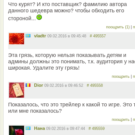
Что курят? И кто поставщик? фамилию автора
данного шедевра можно? чтобы обходить его
стороной...
поощрить (1)
|
п
vladtr
09.02.2016 в 09:45:48
# 495557
Эта грязь, которую нельзя показывать детям и
админы должны это понимать, т.к. аудитория у на
широкая. Удалите эту грязь!
поощрить
|
п
Dior
09.02.2016 в 09:46:52
# 495558
Показалось, что это трейлер к какой то игре. Это 
или мне показалось?
поощрить
|
п
Нана
09.02.2016 в 09:47:44
# 495559