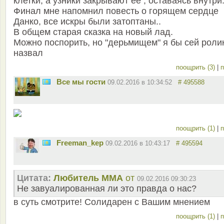
клетки, а узники закрывают ее , оставаясь внутри
Финал мне напомнил повесть о горящем сердце
Данко, все искры были затоптаны..
В общем старая сказка на новый лад.
Можно поспорить, но "дерьмищем" я бы сей роли
назвал
поощрить (3)
|
п
Все мы гости
09.02.2016 в 10:34:52
# 495588
поощрить (1)
|
п
Freeman_kep
09.02.2016 в 10:43:17
# 495594
Цитата:
Любитель ММА
от
09.02.2016 09:30:23
Не завуалированная ли это правда о нас?
в суть смотрите! Солидарен с Вашим мнением
поощрить (1)
|
п